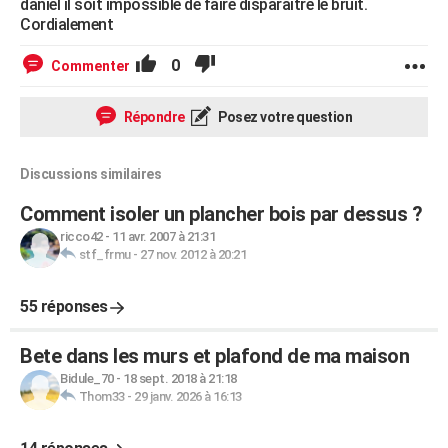
daniel il soit impossible de faire disparaitre le bruit.
Cordialement
0
Commenter
Répondre
Posez votre question
Discussions similaires
Comment isoler un plancher bois par dessus ?
ricco42
-
11 avr. 2007 à 21:31
stf_frmu
-
27 nov. 2012 à 20:21
55 réponses
Bete dans les murs et plafond de ma maison
Bidule_70
-
18 sept. 2018 à 21:18
Thom33
-
29 janv. 2026 à 16:13