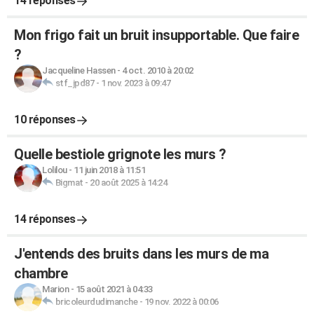
14 réponses
Mon frigo fait un bruit insupportable. Que faire
?
Jacqueline Hassen
-
4 oct. 2010 à 20:02
stf_jpd87
-
1 nov. 2023 à 09:47
10 réponses
Quelle bestiole grignote les murs ?
Lolilou
-
11 juin 2018 à 11:51
Bigmat
-
20 août 2025 à 14:24
14 réponses
J'entends des bruits dans les murs de ma
chambre
Marion
-
15 août 2021 à 04:33
bricoleurdudimanche
-
19 nov. 2022 à 00:06