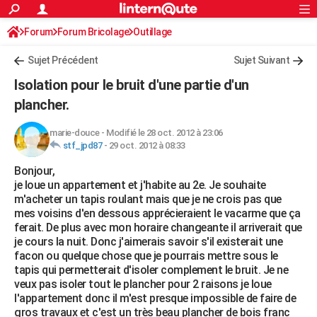
ACTUALITÉS
Forum
Forum Bricolage
Connexion
Outillage
S'inscrire
Rechercher
Société
Education
Villes
Politique
Faits Divers
Monde
+
SPORT
Sujet Précédent
Sujet Suivant
Football
Cyclisme
Forum
Coupe du monde 2026
Tennis
Rugby
CULTURE
Isolation pour le bruit d'une partie d'un
TNT
Cinéma
Musique
Programme TV
Streaming
Sorties cinéma
+
plancher.
FINANCE
Impôts
Immobilier
Banque
Crédit
Retraite
Epargne
Risques naturels par ville
Assurance
AUTO
marie-douce
-
Modifié le 28 oct. 2012 à 23:06
stf_jpd87
-
29 oct. 2012 à 08:33
Réserver un essai
Berlines
Forum auto
Essais
Citadines
SUV
+
HIGH-TECH
Bonjour,
je loue un appartement et j'habite au 2e. Je souhaite
Meilleur smartphone
Ordinateurs
Guide high-tech
Mobiles
Internet
Jeux vidéo
+
BRICOLAGE
m'acheter un tapis roulant mais que je ne crois pas que
mes voisins d'en dessous apprécieraient le vacarme que ça
Aménagement intérieur
Cuisine
Jardinage
+
Forum
Extérieur
Salle de bains
Rangement
WEEK-END
ferait. De plus avec mon horaire changeante il arriverait que
je cours la nuit. Donc j'aimerais savoir s'il existerait une
Escapades
Expositions
Week-end nature
Guides de France
Patrimoine
Musées
+
LIFESTYLE
facon ou quelque chose que je pourrais mettre sous le
tapis qui permetterait d'isoler complement le bruit. Je ne
Bien-être
Mode
+
Art de vivre
Loisirs
Modes de vie
SANTE
veux pas isoler tout le plancher pour 2 raisons je loue
l'appartement donc il m'est presque impossible de faire de
Guide de la santé
Médicaments
+
Alimentation
Maladies
Sommeil
VOYAGE
gros travaux et c'est un très beau plancher de bois franc