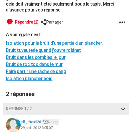
cela doit vraiment etre seulement sous le tapis. Merci
City break
Voyage de noces
Climat
Destinations
Voyage nature
Forum
+
PHOTO
d'avance pour vos réponse!
GUIDES D'ACHAT
Répondre (2)
Partager
BONS PLANS
A voir également:
CARTE DE VOEUX
Isolation pour le bruit d'une partie d'un plancher.
Bruit tuyauterie quand j'ouvre robinet
Carte Bonne année
Carte Pâques
Carte de Noël
Carte Saint-Valentin
Carte d'anniversaire
DICTIONNAIRE
Bruit dans les combles le jour
Bruit de toc toc dans le mur
Biographies
Expressions
Dictionnaire
Citations
Proverbes
PROGRAMME TV
Faire partir une tache de sang
Isolation plancher bois
COPAINS D'AVANT
Se connecter
Collèges
Universités
Service militaire
S'inscrire
Lycées
Primaires
Entreprises
Avis de recherche
AVIS DE DÉCÈS
2 réponses
FORUM
RÉPONSE 1 / 2
Lifestyle
Sport
Television
Cinema
Bricolage
Culture
Auto
Voyage
jdf_daniel26
1 813
29 oct. 2012 à 05:07