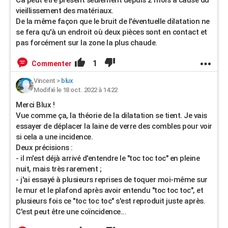
Ca peut être présent seulement depuis 2 mois à cause du
vieillissement des matériaux.
De la même façon que le bruit de l'éventuelle dilatation ne
se fera qu'à un endroit où deux pièces sont en contact et
pas forcément sur la zone la plus chaude.
1
Commenter
Vincent
>
blux
Modifié le 18 oct. 2022 à 14:22
Merci Blux !
Vue comme ça, la théorie de la dilatation se tient. Je vais
essayer de déplacer la laine de verre des combles pour voir
si cela a une incidence.
Deux précisions :
- il m'est déjà arrivé d'entendre le "toc toc toc" en pleine
nuit, mais très rarement ;
- j'ai essayé à plusieurs reprises de toquer moi-même sur
le mur et le plafond après avoir entendu "toc toc toc", et
plusieurs fois ce "toc toc toc" s'est reproduit juste après.
C'est peut être une coïncidence...