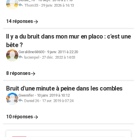
Thom33
-
29 janv. 2026 à 16:13
14 réponses
Il y a du bruit dans mon mur en placo : c'est une
bête ?
Geraldine68600
-
9 janv. 2011 à 22:20
lucienpel
-
27 déc. 2022 à 14:03
8 réponses
Bruit d'une minute à peine dans les combles
Gwenifer
-
10 janv. 2019 à 10:12
Daniel 26
-
17 avr. 2019 à 07:24
10 réponses