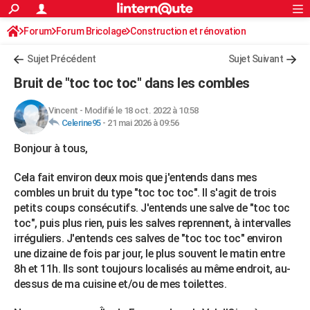
ACTUALITÉS
Forum
Forum Bricolage
Connexion
Construction et rénovation
S'inscrire
Rechercher
Société
Education
Villes
Politique
Faits Divers
Monde
+
SPORT
Charpente, toiture, combles
Sujet Précédent
Sujet Suivant
Football
Cyclisme
Forum
Coupe du monde 2026
Tennis
Rugby
CULTURE
Bruit de "toc toc toc" dans les combles
TNT
Cinéma
Musique
Programme TV
Streaming
Sorties cinéma
+
FINANCE
Vincent
-
Modifié le 18 oct. 2022 à 10:58
Celerine95
-
21 mai 2026 à 09:56
Impôts
Immobilier
Banque
Crédit
Retraite
Epargne
Risques naturels par ville
Assurance
AUTO
Bonjour à tous,
Réserver un essai
Berlines
Forum auto
Essais
Citadines
SUV
+
HIGH-TECH
Cela fait environ deux mois que j'entends dans mes
Meilleur smartphone
Ordinateurs
Guide high-tech
Mobiles
Internet
Jeux vidéo
+
BRICOLAGE
combles un bruit du type "toc toc toc". Il s'agit de trois
petits coups consécutifs. J'entends une salve de "toc toc
Aménagement intérieur
Cuisine
Jardinage
+
Forum
Extérieur
Salle de bains
Rangement
WEEK-END
toc", puis plus rien, puis les salves reprennent, à intervalles
irréguliers. J'entends ces salves de "toc toc toc" environ
Escapades
Expositions
Week-end nature
Guides de France
Patrimoine
Musées
+
LIFESTYLE
une dizaine de fois par jour, le plus souvent le matin entre
Bien-être
Mode
+
Art de vivre
Loisirs
Modes de vie
8h et 11h. Ils sont toujours localisés au même endroit, au-
SANTE
dessus de ma cuisine et/ou de mes toilettes.
Guide de la santé
Médicaments
+
Alimentation
Maladies
Sommeil
VOYAGE