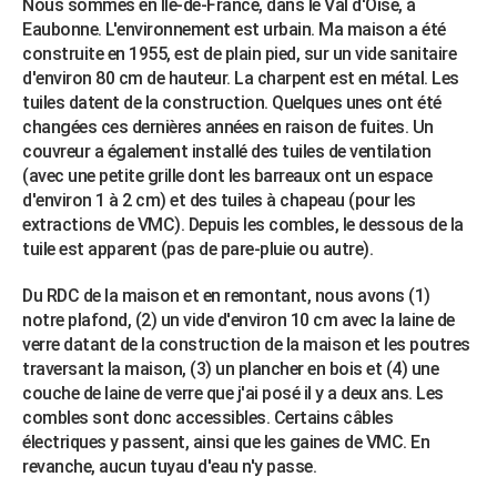
Nous sommes en Île-de-France, dans le Val d'Oise, à
City break
Voyage de noces
Climat
Destinations
Voyage nature
Forum
+
PHOTO
Eaubonne. L'environnement est urbain. Ma maison a été
construite en 1955, est de plain pied, sur un vide sanitaire
GUIDES D'ACHAT
d'environ 80 cm de hauteur. La charpent est en métal. Les
tuiles datent de la construction. Quelques unes ont été
BONS PLANS
changées ces dernières années en raison de fuites. Un
couvreur a également installé des tuiles de ventilation
CARTE DE VOEUX
(avec une petite grille dont les barreaux ont un espace
d'environ 1 à 2 cm) et des tuiles à chapeau (pour les
Carte Bonne année
Carte Pâques
Carte de Noël
Carte Saint-Valentin
Carte d'anniversaire
DICTIONNAIRE
extractions de VMC). Depuis les combles, le dessous de la
Biographies
Expressions
Dictionnaire
Citations
Proverbes
tuile est apparent (pas de pare-pluie ou autre).
PROGRAMME TV
Du RDC de la maison et en remontant, nous avons (1)
COPAINS D'AVANT
notre plafond, (2) un vide d'environ 10 cm avec la laine de
Se connecter
Collèges
Universités
Service militaire
S'inscrire
Lycées
Primaires
Entreprises
Avis de recherche
AVIS DE DÉCÈS
verre datant de la construction de la maison et les poutres
traversant la maison, (3) un plancher en bois et (4) une
FORUM
couche de laine de verre que j'ai posé il y a deux ans. Les
combles sont donc accessibles. Certains câbles
Lifestyle
Sport
Television
Cinema
Bricolage
Culture
Auto
Voyage
électriques y passent, ainsi que les gaines de VMC. En
revanche, aucun tuyau d'eau n'y passe.