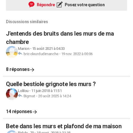
Répondre
Posez votre question
Discussions similaires
J'entends des bruits dans les murs de ma
chambre
Marion
-
15 août 2021 à 04:33
bricoleurdudimanche
-
19 nov. 2022 à 00:06
8 réponses
Quelle bestiole grignote les murs ?
Lolilou
-
11 juin 2018 à 11:51
Bigmat
-
20 août 2025 à 14:24
14 réponses
Bete dans les murs et plafond de ma maison
Bidule_70
-
18 sept. 2018 à 21:18