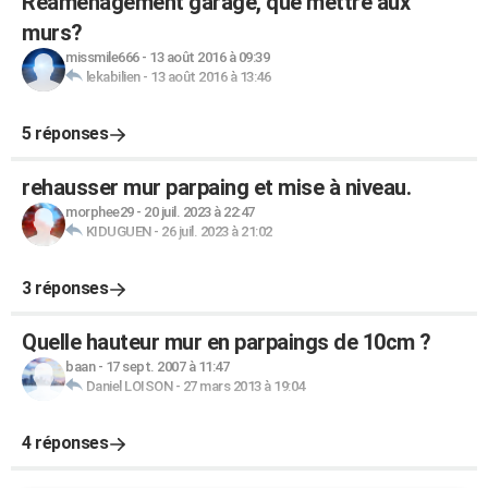
Réaménagement garage, que mettre aux
murs?
missmile666
-
13 août 2016 à 09:39
lekabilien
-
13 août 2016 à 13:46
5 réponses
rehausser mur parpaing et mise à niveau.
morphee29
-
20 juil. 2023 à 22:47
KIDUGUEN
-
26 juil. 2023 à 21:02
3 réponses
Quelle hauteur mur en parpaings de 10cm ?
baan
-
17 sept. 2007 à 11:47
Daniel LOISON
-
27 mars 2013 à 19:04
4 réponses