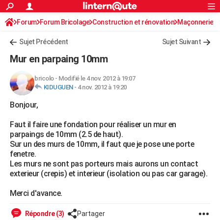
ACTUALITÉS
Forum
Forum Bricolage
Connexion
Construction et rénovation
S'inscrire
Maçonnerie
Rechercher
Société
Education
Villes
Politique
Faits Divers
Monde
+
SPORT
Sujet Précédent
Sujet Suivant
Football
Cyclisme
Forum
Coupe du monde 2026
Tennis
Rugby
CULTURE
Mur en parpaing 10mm
TNT
Cinéma
Musique
Programme TV
Streaming
Sorties cinéma
+
FINANCE
bricolo
-
Modifié le 4 nov. 2012 à 19:07
KIDUGUEN
-
4 nov. 2012 à 19:20
Impôts
Immobilier
Banque
Crédit
Retraite
Epargne
Risques naturels par ville
Assurance
AUTO
Bonjour,
Réserver un essai
Berlines
Forum auto
Essais
Citadines
SUV
+
HIGH-TECH
Faut il faire une fondation pour réaliser un mur en
Meilleur smartphone
Ordinateurs
Guide high-tech
Mobiles
Internet
Jeux vidéo
+
BRICOLAGE
parpaings de 10mm (2.5 de haut).
Sur un des murs de 10mm, il faut que je pose une porte
Aménagement intérieur
Cuisine
Jardinage
+
Forum
Extérieur
Salle de bains
Rangement
WEEK-END
fenetre.
Les murs ne sont pas porteurs mais aurons un contact
Escapades
Expositions
Week-end nature
Guides de France
Patrimoine
Musées
+
LIFESTYLE
exterieur (crepis) et interieur (isolation ou pas car garage).
Bien-être
Mode
+
Art de vivre
Loisirs
Modes de vie
SANTE
Merci d'avance.
Guide de la santé
Médicaments
+
Alimentation
Maladies
Sommeil
VOYAGE
Répondre (3)
Partager