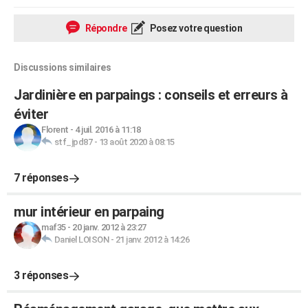
Répondre
Posez votre question
Discussions similaires
Jardinière en parpaings : conseils et erreurs à
éviter
Florent
-
4 juil. 2016 à 11:18
stf_jpd87
-
13 août 2020 à 08:15
7 réponses
mur intérieur en parpaing
maf35
-
20 janv. 2012 à 23:27
Daniel LOISON
-
21 janv. 2012 à 14:26
3 réponses