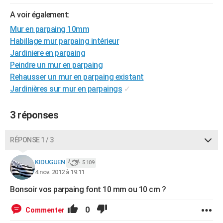
City break
Voyage de noces
Climat
Destinations
Voyage nature
Forum
+
PHOTO
A voir également:
Mur en parpaing 10mm
GUIDES D'ACHAT
Habillage mur parpaing intérieur
BONS PLANS
Jardiniere en parpaing
Peindre un mur en parpaing
CARTE DE VOEUX
Rehausser un mur en parpaing existant
Jardinières sur mur en parpaings
✓
Carte Bonne année
Carte Pâques
Carte de Noël
Carte Saint-Valentin
Carte d'anniversaire
DICTIONNAIRE
Biographies
Expressions
Dictionnaire
Citations
Proverbes
PROGRAMME TV
3 réponses
COPAINS D'AVANT
RÉPONSE 1 / 3
Se connecter
Collèges
Universités
Service militaire
S'inscrire
Lycées
Primaires
Entreprises
Avis de recherche
AVIS DE DÉCÈS
KIDUGUEN
5 109
4 nov. 2012 à 19:11
FORUM
Bonsoir vos parpaing font 10 mm ou 10 cm ?
Lifestyle
Sport
Television
Cinema
Bricolage
Culture
Auto
Voyage
0
Commenter