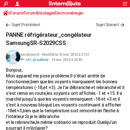
ACTUALITÉS
Forum
Forum Bricolage
Connexion
Electroménager
S'inscrire
Rechercher
Société
Education
Villes
Politique
Faits Divers
Monde
+
SPORT
Sujet Précédent
Sujet Suivant
Football
Cyclisme
Forum
Coupe du monde 2026
Tennis
Rugby
CULTURE
PANNE réfrigérateur_congélateur
TNT
Cinéma
Musique
Programme TV
Streaming
Sorties cinéma
+
SamsungSR-S2029CSS
FINANCE
Impôts
Immobilier
Banque
Crédit
Retraite
Epargne
Risques naturels par ville
Assurance
AUTO
exodusmc5
-
Modifié le 12 nov. 2012 à 21:51
stf_la sudiste
-
13 nov. 2012 à 10:49
Réserver un essai
Berlines
Forum auto
Essais
Citadines
SUV
+
HIGH-TECH
Bonjour,
Mon appareil me pose problème.Il s'était arrêté de
Meilleur smartphone
Ordinateurs
Guide high-tech
Mobiles
Internet
Jeux vidéo
+
BRICOLAGE
fonctionner,bien que les voyants marquaient les bonnes
températures (-18,et +3). Je l'ai débranché et rebranché et il
Aménagement intérieur
Cuisine
Jardinage
+
Forum
Extérieur
Salle de bains
Rangement
WEEK-END
s'est remis en route,les voyants ont affichés -1 et +15. Il a
marché jusqu'à que les voyants remarquent -18 et +3 et il
Escapades
Expositions
Week-end nature
Guides de France
Patrimoine
Musées
+
LIFESTYLE
s'est à nouveau bloqué.Les voyants continuant à afficher
-18et+3,bien que la température soit remonté en flèche à
Bien-être
Mode
+
Art de vivre
Loisirs
Modes de vie
SANTE
l'intérieur.Si je le débranche
et le rebranche,le même scénario se reproduit.Quelqu'un
Guide de la santé
Médicaments
+
Alimentation
Maladies
Sommeil
VOYAGE
pourrait il m'éclairer?