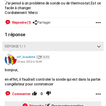
J'ai pensé à un problème de sonde ou de thermostat.Est ce
City break
Voyage de noces
Climat
Destinations
Voyage nature
Forum
+
PHOTO
facile à changer.
Cordialement. Merci
GUIDES D'ACHAT
Répondre (1)
Partager
BONS PLANS
1 réponse
CARTE DE VOEUX
Carte Bonne année
Carte Pâques
Carte de Noël
Carte Saint-Valentin
Carte d'anniversaire
DICTIONNAIRE
RÉPONSE 1 / 1
Biographies
Expressions
Dictionnaire
Citations
Proverbes
PROGRAMME TV
stf_la sudiste
8 275
13 nov. 2012 à 10:49
COPAINS D'AVANT
bonjour,
Se connecter
Collèges
Universités
Service militaire
S'inscrire
Lycées
Primaires
Entreprises
Avis de recherche
AVIS DE DÉCÈS
en effet, il faudrait controler la sonde qui est dans la partie
FORUM
congélateur pour commencer
Lifestyle
Sport
Television
Cinema
Bricolage
Culture
Auto
Voyage
0
Commenter