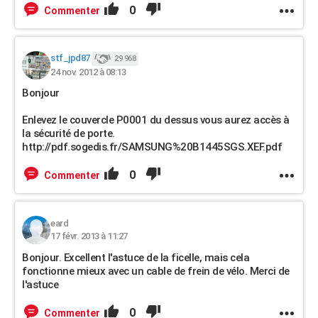
0
Commenter
stf_jpd87
29 968
24 nov. 2012 à 08:13
Bonjour
Enlevez le couvercle P0001 du dessus vous aurez accès à
la sécurité de porte.
http://pdf.sogedis.fr/SAMSUNG%20B1445SGS.XEF.pdf
0
Commenter
eard
17 févr. 2013 à 11:27
Bonjour. Excellent l'astuce de la ficelle, mais cela
fonctionne mieux avec un cable de frein de vélo. Merci de
l'astuce
0
Commenter