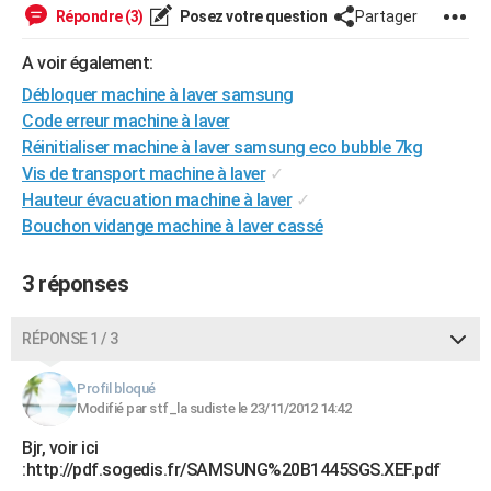
Répondre (3)
Posez votre question
Partager
City break
Voyage de noces
Climat
Destinations
Voyage nature
Forum
+
PHOTO
A voir également:
GUIDES D'ACHAT
Débloquer machine à laver samsung
BONS PLANS
Code erreur machine à laver
Réinitialiser machine à laver samsung eco bubble 7kg
CARTE DE VOEUX
Vis de transport machine à laver
✓
Carte Bonne année
Carte Pâques
Carte de Noël
Carte Saint-Valentin
Carte d'anniversaire
Hauteur évacuation machine à laver
✓
DICTIONNAIRE
Bouchon vidange machine à laver cassé
Biographies
Expressions
Dictionnaire
Citations
Proverbes
PROGRAMME TV
3 réponses
COPAINS D'AVANT
Se connecter
Collèges
Universités
Service militaire
S'inscrire
Lycées
Primaires
Entreprises
Avis de recherche
AVIS DE DÉCÈS
RÉPONSE 1 / 3
FORUM
Profil bloqué
Modifié par stf_la sudiste le 23/11/2012 14:42
Lifestyle
Sport
Television
Cinema
Bricolage
Culture
Auto
Voyage
Bjr, voir ici
:http://pdf.sogedis.fr/SAMSUNG%20B1445SGS.XEF.pdf