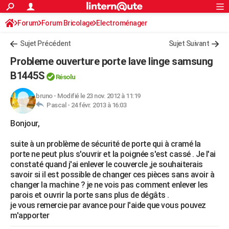
ACTUALITÉS
Forum
Forum Bricolage
Connexion
Electroménager
S'inscrire
Rechercher
Société
Education
Villes
Politique
Faits Divers
Monde
+
SPORT
Sujet Précédent
Sujet Suivant
Football
Cyclisme
Forum
Coupe du monde 2026
Tennis
Rugby
CULTURE
Probleme ouverture porte lave linge samsung
TNT
Cinéma
Musique
Programme TV
Streaming
Sorties cinéma
+
B1445S
FINANCE
Résolu
Impôts
Immobilier
Banque
Crédit
Retraite
Epargne
Risques naturels par ville
Assurance
AUTO
bruno
-
Modifié le 23 nov. 2012 à 11:19
Pascal -
24 févr. 2013 à 16:03
Réserver un essai
Berlines
Forum auto
Essais
Citadines
SUV
+
HIGH-TECH
Bonjour,
Meilleur smartphone
Ordinateurs
Guide high-tech
Mobiles
Internet
Jeux vidéo
+
BRICOLAGE
suite à un problème de sécurité de porte qui à cramé la
porte ne peut plus s'ouvrir et la poignée s'est cassé . Je l'ai
Aménagement intérieur
Cuisine
Jardinage
+
Forum
Extérieur
Salle de bains
Rangement
WEEK-END
constaté quand j'ai enlever le couvercle ,je souhaiterais
savoir si il est possible de changer ces pièces sans avoir à
Escapades
Expositions
Week-end nature
Guides de France
Patrimoine
Musées
+
LIFESTYLE
changer la machine ? je ne vois pas comment enlever les
parois et ouvrir la porte sans plus de dégâts .
Bien-être
Mode
+
Art de vivre
Loisirs
Modes de vie
SANTE
je vous remercie par avance pour l'aide que vous pouvez
m'apporter
Guide de la santé
Médicaments
+
Alimentation
Maladies
Sommeil
VOYAGE