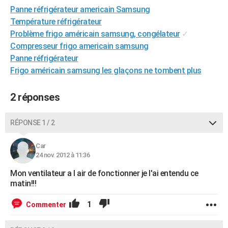
Panne réfrigérateur americain Samsung
City break
Voyage de noces
Climat
Destinations
Voyage nature
Forum
+
PHOTO
Température réfrigérateur
GUIDES D'ACHAT
Problème frigo américain samsung, congélateur
✓
Compresseur frigo americain samsung
BONS PLANS
Panne réfrigérateur
Frigo américain samsung les glaçons ne tombent plus
CARTE DE VOEUX
Carte Bonne année
Carte Pâques
Carte de Noël
Carte Saint-Valentin
Carte d'anniversaire
DICTIONNAIRE
2 réponses
Biographies
Expressions
Dictionnaire
Citations
Proverbes
PROGRAMME TV
RÉPONSE 1 / 2
COPAINS D'AVANT
Car
Se connecter
Collèges
Universités
Service militaire
S'inscrire
Lycées
Primaires
Entreprises
Avis de recherche
24 nov. 2012 à 11:36
AVIS DE DÉCÈS
Mon ventilateur a l air de fonctionner je l'ai entendu ce
FORUM
matin!!!
Lifestyle
Sport
Television
Cinema
Bricolage
Culture
Auto
Voyage
1
Commenter