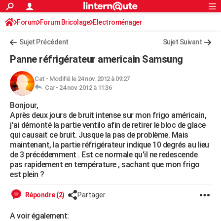
ACTUALITÉS
Forum
Forum Bricolage
Connexion
Electroménager
S'inscrire
Rechercher
Société
Education
Villes
Politique
Faits Divers
Monde
+
SPORT
Sujet Précédent
Sujet Suivant
Football
Cyclisme
Forum
Coupe du monde 2026
Tennis
Rugby
CULTURE
Panne réfrigérateur americain Samsung
TNT
Cinéma
Musique
Programme TV
Streaming
Sorties cinéma
+
FINANCE
Cat
-
Modifié le 24 nov. 2012 à 09:27
Car -
24 nov. 2012 à 11:36
Impôts
Immobilier
Banque
Crédit
Retraite
Epargne
Risques naturels par ville
Assurance
AUTO
Bonjour,
Réserver un essai
Berlines
Forum auto
Essais
Citadines
SUV
+
HIGH-TECH
Après deux jours de bruit intense sur mon frigo américain,
j'ai démonté la partie ventilo afin de retirer le bloc de glace
Meilleur smartphone
Ordinateurs
Guide high-tech
Mobiles
Internet
Jeux vidéo
+
BRICOLAGE
qui causait ce bruit. Jusque la pas de problème. Mais
maintenant, la partie réfrigérateur indique 10 degrés au lieu
Aménagement intérieur
Cuisine
Jardinage
+
Forum
Extérieur
Salle de bains
Rangement
WEEK-END
de 3 précédemment . Est ce normale qu'il ne redescende
pas rapidement en température , sachant que mon frigo
Escapades
Expositions
Week-end nature
Guides de France
Patrimoine
Musées
+
LIFESTYLE
est plein ?
Bien-être
Mode
+
Art de vivre
Loisirs
Modes de vie
SANTE
Répondre (2)
Partager
Guide de la santé
Médicaments
+
Alimentation
Maladies
Sommeil
VOYAGE
A voir également: