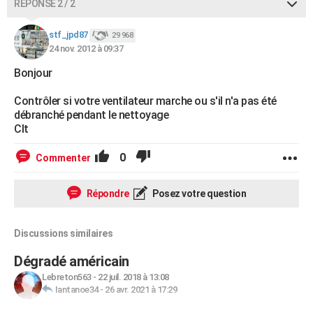
RÉPONSE 2 / 2
stf_jpd87
29 968
24 nov. 2012 à 09:37
Bonjour
Contrôler si votre ventilateur marche ou s'il n'a pas été
débranché pendant le nettoyage
Clt
0
Commenter
Répondre
Posez votre question
Discussions similaires
Dégradé américain
Lebreton563
-
22 juil. 2018 à 13:08
Iantanoe34
-
26 avr. 2021 à 17:29