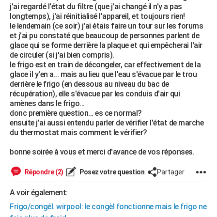
j'ai regardé l'état du filtre (que j'ai changé il n'y a pas
City break
Voyage de noces
Climat
Destinations
Voyage nature
Forum
+
PHOTO
longtemps), j'ai réinitialisé l'appareil, et toujours rien!
le lendemain (ce soir) j'ai étais faire un tour sur les forums
GUIDES D'ACHAT
et j'ai pu constaté que beaucoup de personnes parlent de
glace qui se forme derrière la plaque et qui empêcherai l'air
BONS PLANS
de circuler (si j'ai bien compris).
le frigo est en train de décongeler, car effectivement de la
CARTE DE VOEUX
glace il y'en a... mais au lieu que l'eau s'évacue par le trou
derrière le frigo (en dessous au niveau du bac de
Carte Bonne année
Carte Pâques
Carte de Noël
Carte Saint-Valentin
Carte d'anniversaire
DICTIONNAIRE
récupération), elle s'évacue par les conduis d'air qui
amènes dans le frigo...
Biographies
Expressions
Dictionnaire
Citations
Proverbes
PROGRAMME TV
donc première question... es ce normal?
ensuite j'ai aussi entendu parler de vérifier l'état de marche
COPAINS D'AVANT
du thermostat mais comment le vérifier?
Se connecter
Collèges
Universités
Service militaire
S'inscrire
Lycées
Primaires
Entreprises
Avis de recherche
AVIS DE DÉCÈS
bonne soirée à vous et merci d'avance de vos réponses.
FORUM
Répondre (2)
Posez votre question
Partager
Lifestyle
Sport
Television
Cinema
Bricolage
Culture
Auto
Voyage
A voir également:
Frigo/congél. wirpool: le congèl fonctionne mais le frigo ne