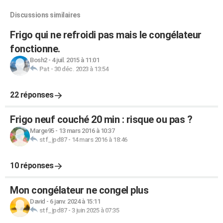
Discussions similaires
Frigo qui ne refroidi pas mais le congélateur
fonctionne.
Bosh2
-
4 juil. 2015 à 11:01
Pat
-
30 déc. 2023 à 13:54
22 réponses
Frigo neuf couché 20 min : risque ou pas ?
Marge95
-
13 mars 2016 à 10:37
stf_jpd87
-
14 mars 2016 à 18:46
10 réponses
Mon congélateur ne congel plus
David
-
6 janv. 2024 à 15:11
stf_jpd87
-
3 juin 2025 à 07:35