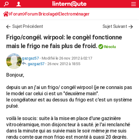
ACTUALITÉS
Forum
Forum Bricolage
Connexion
Electroménager
S'inscrire
Rechercher
Société
Education
Villes
Politique
Faits Divers
Monde
+
SPORT
Sujet Précédent
Sujet Suivant
Football
Cyclisme
Forum
Coupe du monde 2026
Tennis
Rugby
CULTURE
Frigo/congél. wirpool: le congèl fonctionne
TNT
Cinéma
Musique
Programme TV
Streaming
Sorties cinéma
+
mais le frigo ne fais plus de froid.
FINANCE
Résolu
Impôts
Immobilier
Banque
Crédit
Retraite
Epargne
Risques naturels par ville
Assurance
AUTO
gazgaz57
-
Modifié le 26 nov. 2012 à 02:17
gazgaz57
-
26 nov. 2012 à 18:55
Réserver un essai
Berlines
Forum auto
Essais
Citadines
SUV
+
HIGH-TECH
Bonjour,
Meilleur smartphone
Ordinateurs
Guide high-tech
Mobiles
Internet
Jeux vidéo
+
BRICOLAGE
depuis un an j'ai un frigo/ congél wirpool (je ne connais pas
le model car celui ci est un "deuxième main".
Aménagement intérieur
Cuisine
Jardinage
+
Forum
Extérieur
Salle de bains
Rangement
WEEK-END
le congélateur est au dessus du frigo est c'est un système
pulsé.
Escapades
Expositions
Week-end nature
Guides de France
Patrimoine
Musées
+
LIFESTYLE
voilà le soucis: suite à la mise en place d'une gazinière
Bien-être
Mode
+
Art de vivre
Loisirs
Modes de vie
SANTE
vitrocéramique, mon disjoncteur à sauté. je l'ai renclanché
dans la minute qui as suivie mais le soir même je me suis
Guide de la santé
Médicaments
+
Alimentation
Maladies
Sommeil
VOYAGE
rendu comte que mon frigo est monté à quasi 20 degrés.