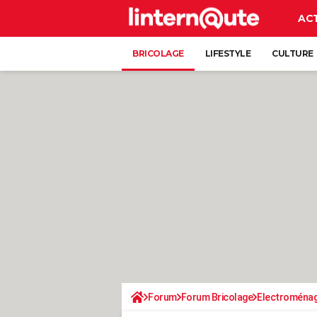
AC
BRICOLAGE
LIFESTYLE
CULTURE
Forum
Forum Bricolage
Electroména