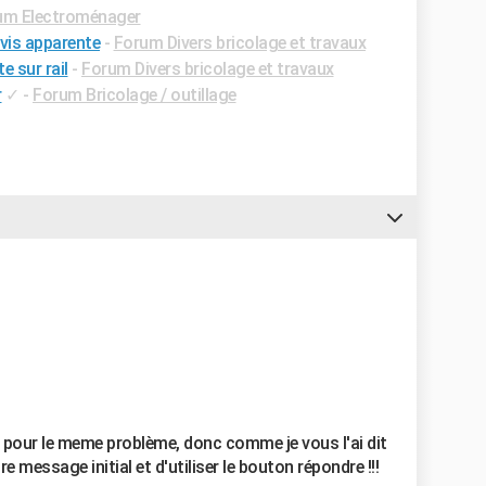
um Electroménager
vis apparente
-
Forum Divers bricolage et travaux
 sur rail
-
Forum Divers bricolage et travaux
r
✓
-
Forum Bricolage / outillage
pour le meme problème, donc comme je vous l'ai dit
re message initial et d'utiliser le bouton répondre !!!