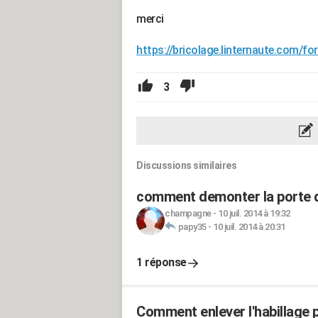
merci
https://bricolage.linternaute.com/fo
3
Discussions similaires
comment demonter la porte d'
champagne
-
10 juil. 2014 à 19:32
papy35
-
10 juil. 2014 à 20:31
1 réponse
Comment enlever l'habillage p