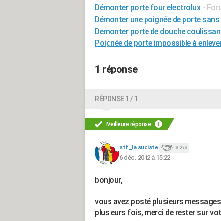
Démonter porte four electrolux
-
For
Démonter une poignée de porte sans 
Demonter porte de douche coulissante
Poignée de porte impossible à enleve
1 réponse
RÉPONSE 1 / 1
Meilleure réponse
stf_la sudiste
8 275
6 déc. 2012 à 15:22
bonjour,
vous avez posté plusieurs messages 
plusieurs fois, merci de rester sur vot