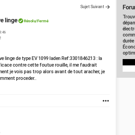
Foru
Sujet Suivant
Trouv
e linge
Résolu/Fermé
dépan
élect
3:46
commu
2
durée
Écono
optimi
ve linge de type EV 1099 laden Ref:3301846213 : la
icace contre cette foutue rouille, il me faudrait
nt je vois pas trop alors avant de tout aracher, je
comment proceder..
e