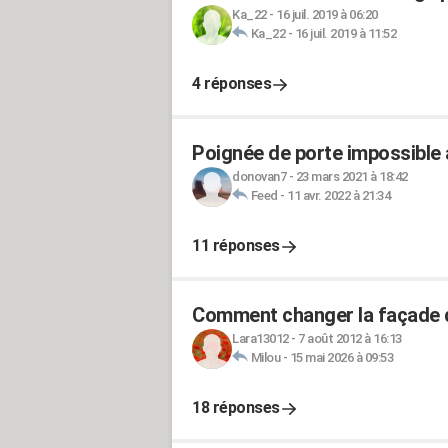
Ka_22
-
16 juil. 2019 à 06:20
Ka_22
-
16 juil. 2019 à 11:52
4 réponses
Poignée de porte impossible
donovan7
-
23 mars 2021 à 18:42
Feed
-
11 avr. 2022 à 21:34
11 réponses
Comment changer la façade 
Lara13012
-
7 août 2012 à 16:13
Milou
-
15 mai 2026 à 09:53
18 réponses