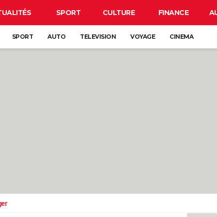
TUALITÉS
SPORT
CULTURE
FINANCE
A
SPORT
AUTO
TELEVISION
VOYAGE
CINEMA
ger