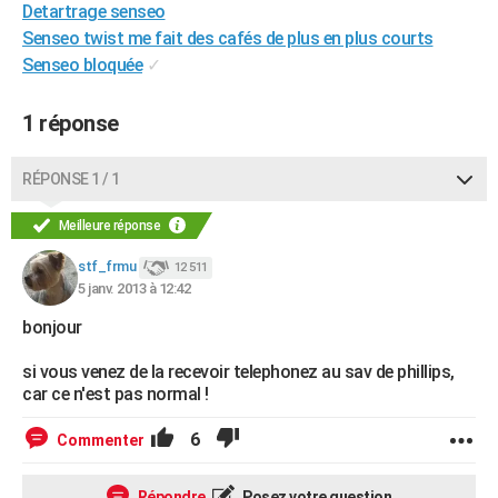
Detartrage senseo
City break
Voyage de noces
Climat
Destinations
Voyage nature
Forum
+
PHOTO
Senseo twist me fait des cafés de plus en plus courts
Senseo bloquée
✓
GUIDES D'ACHAT
BONS PLANS
1 réponse
CARTE DE VOEUX
RÉPONSE 1 / 1
Carte Bonne année
Carte Pâques
Carte de Noël
Carte Saint-Valentin
Carte d'anniversaire
DICTIONNAIRE
Meilleure réponse
Biographies
Expressions
Dictionnaire
Citations
Proverbes
PROGRAMME TV
stf_frmu
12 511
5 janv. 2013 à 12:42
COPAINS D'AVANT
bonjour
Se connecter
Collèges
Universités
Service militaire
S'inscrire
Lycées
Primaires
Entreprises
Avis de recherche
AVIS DE DÉCÈS
si vous venez de la recevoir telephonez au sav de phillips,
FORUM
car ce n'est pas normal !
Lifestyle
Sport
Television
Cinema
Bricolage
Culture
Auto
Voyage
6
Commenter
Répondre
Posez votre question