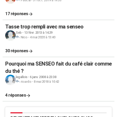
Pascal
-
31 oct. 2019 à 19:53
17 réponses
Tasse trop rempli avec ma senseo
Seb
-
13 févr. 2013 à 14:29
Nico
-
4 mai 2020 à 13:40
30 réponses
Pourquoi ma SENSEO fait du café clair comme
du thé ?
legallois
-
6 janv. 2008 à 23:38
ricardo
-
8 mai 2018 à 10:42
4 réponses