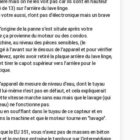
rrière mais on ne les voit pas car ils sont en hauteur
de 13) sur l'arrière du lave linge.
e votre aussi, n'ont pas d'électronique mais un brave
'origine de la panne s'est située après votre
que ça provienne du moteur ou des condos.
chine, au niveau des pièces sensibles, (le
à l'avant sur le dessus de l'appareil et pour vérifier
evez, après avoir retiré la plaque arrière du lave linge,
 et tirer le capot supérieur vers l'arrière pour le
tique.
l'appareil de mesure de niveau d'eau, dont le tuyau
l lui-même n'est pas en défaut, et cela expliquerait
tte vitesse marche sans eau mais que le lavage (qui
eau) ne fonctionne pas.
u en soufflant dans le tuyau de ce capteur et en
dans la machine et que le moteur tourne en "lavage".
e que le EU 351, vous n'avez pas de masses en béton
 et le moteur entraine le tambour par l'intermédiaire