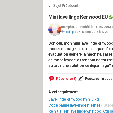
Sujet Précédent
Mini lave linge Kenwood EU
memphis72
-
Modifié le 11 janv. 2013 
stf_jpd87
-
5 août 2016 à 17:28
Bonjour, mon mini lave linge kenwood
mode essorage. ce qui s est passé c est
évacuation derriere la machine. j ai e
en mode lavage le tambour ne tourne 
aurait il une solution de dépannage? 
Répondre (8)
Posez votre ques
A voir également:
Lave linge kenwood mini 3 kg
Code panne lave-linge hisense
- Guid
Réinitialiser lave linge whirlpool 6th 