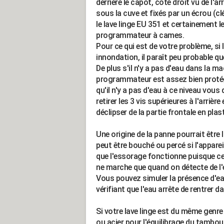
derrière le capot, côté droit vu de l'a
sous la cuve et fixés par un écrou (clé 
le lave linge EU 351 et certainement l
programmateur à cames.
Pour ce qui est de votre problème, si l
innondation, il paraît peu probable 
De plus s'il n'y a pas d'eau dans la ma
programmateur est assez bien protégé 
qu'il n'y a pas d'eau à ce niveau vous d
retirer les 3 vis supérieures à l'arrière
déclipser de la partie frontale en plas
Une origine de la panne pourrait être 
peut être bouché ou percé si l'apparei
que l'essorage fonctionne puisque ce
ne marche que quand on détecte de l'
Vous pouvez simuler la présence d'ea
vérifiant que l'eau arrête de rentrer 
Si votre lave linge est du même genr
ou acier pour l'équilibrage du tambour