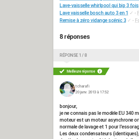
Lave-vaisselle whirlpool qui bip 3 fois
Lave vaisselle bosch auto 3 en 1
✓
-
Remise à zéro vidange scénic 3
✓
-
F
8 réponses
RÉPONSE 1 / 8
Meilleure réponse
tcharafi
20 janv. 2013 à 17:52
bonjour,
je ne connais pas le modèle EU 340 ma
moteur est un moteur asynchrone ord
normale de lavage et 1 pour l'essorag
Les deux condensateurs (identiques), 