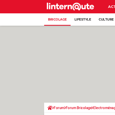
AC
BRICOLAGE
LIFESTYLE
CULTURE
Forum
Forum Bricolage
Electroména