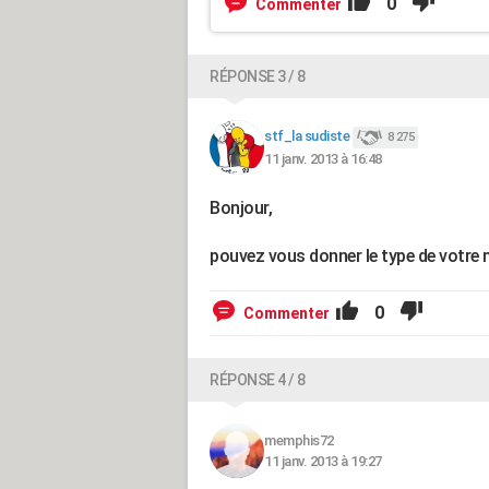
0
Commenter
RÉPONSE 3 / 8
stf_la sudiste
8 275
11 janv. 2013 à 16:48
Bonjour,
pouvez vous donner le type de votre m
0
Commenter
RÉPONSE 4 / 8
memphis72
11 janv. 2013 à 19:27