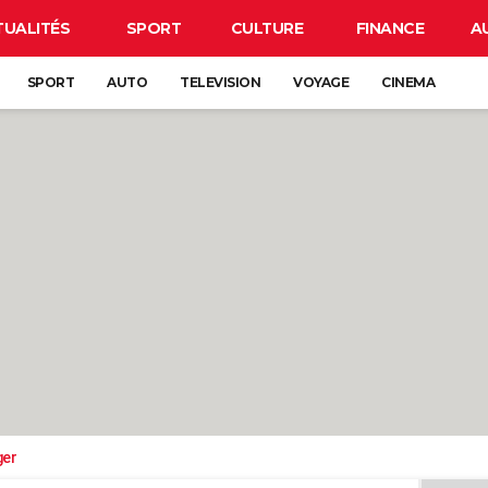
TUALITÉS
SPORT
CULTURE
FINANCE
A
SPORT
AUTO
TELEVISION
VOYAGE
CINEMA
ger