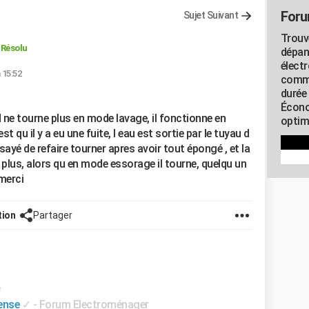
Foru
Sujet Suivant
Trouv
Résolu
dépan
élect
à 15:52
commu
durée
Écono
 ne tourne plus en mode lavage, il fonctionne en
optimi
 qu il y a eu une fuite, l eau est sortie par le tuyau d
ssayé de refaire tourner apres avoir tout épongé , et la
plus, alors qu en mode essorage il tourne, quelqu un
merci
tion
Partager
e
sense
✓
-
Forum Electroménager