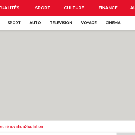
TUALITÉS
SPORT
CULTURE
FINANCE
A
SPORT
AUTO
TELEVISION
VOYAGE
CINEMA
et rénovation
Isolation