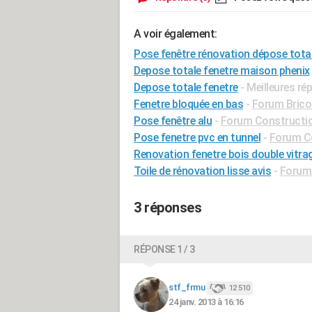
A voir également:
Pose fenêtre rénovation dépose tota
Depose totale fenetre maison phenix
Depose totale fenetre
- Meilleures r
Fenetre bloquée en bas
-
Forum Bricol
Pose fenêtre alu
-
Forum Constructio
Pose fenetre pvc en tunnel
-
Forum Co
Renovation fenetre bois double vitra
Toile de rénovation lisse avis
-
Forum 
3 réponses
RÉPONSE 1 / 3
stf_frmu
12 510
24 janv. 2013 à 16:16