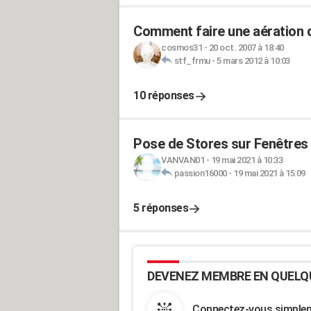
Comment faire une aération d
cosmos31
-
20 oct. 2007 à 18:40
stf_frmu
-
5 mars 2012 à 10:03
10 réponses
Pose de Stores sur Fenêtres
VANVAN01
-
19 mai 2021 à 10:33
passion16000
-
19 mai 2021 à 15:09
5 réponses
DEVENEZ MEMBRE EN QUELQ
Connectez-vous simpleme