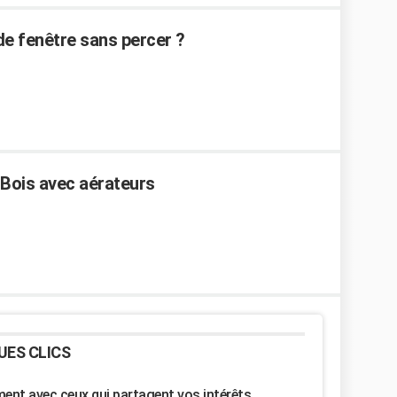
e fenêtre sans percer ?
 Bois avec aérateurs
UES CLICS
nt avec ceux qui partagent vos intérêts