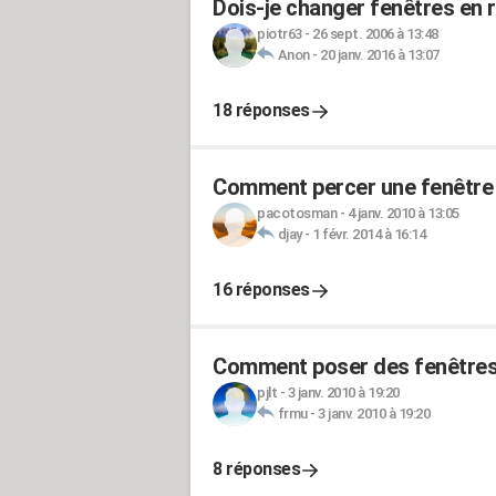
Dois-je changer fenêtres en 
piotr63
-
26 sept. 2006 à 13:48
Anon
-
20 janv. 2016 à 13:07
18 réponses
Comment percer une fenêtre e
pacotosman
-
4 janv. 2010 à 13:05
djay
-
1 févr. 2014 à 16:14
16 réponses
Comment poser des fenêtres 
pjlt
-
3 janv. 2010 à 19:20
frmu
-
3 janv. 2010 à 19:20
8 réponses