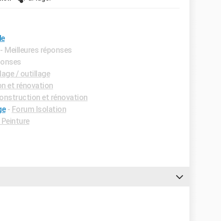
le
- Meilleures réponses
éponses
age / outillage
n et rénovation
nstruction et rénovation
ge
-
Forum Isolation
Peinture