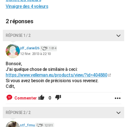
City break
Voyage de noces
Climat
Destinations
Voyage nature
Forum
+
Vinaigre des 4 voleurs
PHOTO
GUIDES D'ACHAT
2 réponses
BONS PLANS
RÉPONSE 1 / 2
CARTE DE VOEUX
jdf_daniel26
1 814
Carte Bonne année
Carte Pâques
Carte de Noël
Carte Saint-Valentin
Carte d'anniversaire
DICTIONNAIRE
12 févr. 2013 à 22:10
Biographies
Expressions
Dictionnaire
Citations
Proverbes
Bonsoir,
PROGRAMME TV
J'ai quelque chose de similaire à ceci:
https://www.velleman.eu/products/view/?id=404880
COPAINS D'AVANT
Si vous avez besoin de précisions vous revenez.
Se connecter
Collèges
Universités
Service militaire
S'inscrire
Lycées
Primaires
Entreprises
Avis de recherche
Cdlt,
AVIS DE DÉCÈS
0
Commenter
FORUM
Lifestyle
Sport
Television
Cinema
Bricolage
Culture
Auto
Voyage
RÉPONSE 2 / 2
stf_frmu
12 511