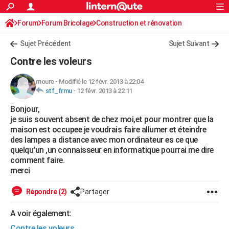
ACTUALITÉS
Forum
Forum Bricolage
Connexion
Construction et rénovation
S'inscrire
Rechercher
Société
Education
Villes
Politique
Faits Divers
Monde
+
SPORT
Sujet Précédent
Sujet Suivant
Football
Cyclisme
Forum
Coupe du monde 2026
Tennis
Rugby
CULTURE
Contre les voleurs
TNT
Cinéma
Musique
Programme TV
Streaming
Sorties cinéma
+
FINANCE
moure
-
Modifié le 12 févr. 2013 à 22:04
stf_frmu
-
12 févr. 2013 à 22:11
Impôts
Immobilier
Banque
Crédit
Retraite
Epargne
Risques naturels par ville
Assurance
AUTO
Bonjour,
Réserver un essai
Berlines
Forum auto
Essais
Citadines
SUV
+
HIGH-TECH
je suis souvent absent de chez moi,et pour montrer que la
maison est occupee je voudrais faire allumer et éteindre
Meilleur smartphone
Ordinateurs
Guide high-tech
Mobiles
Internet
Jeux vidéo
+
BRICOLAGE
des lampes a distance avec mon ordinateur es ce que
quelqu'un ,un connaisseur en informatique pourrai me dire
Aménagement intérieur
Cuisine
Jardinage
+
Forum
Extérieur
Salle de bains
Rangement
WEEK-END
comment faire.
merci
Escapades
Expositions
Week-end nature
Guides de France
Patrimoine
Musées
+
LIFESTYLE
Répondre (2)
Partager
Bien-être
Mode
+
Art de vivre
Loisirs
Modes de vie
SANTE
A voir également:
Guide de la santé
Médicaments
+
Alimentation
Maladies
Sommeil
VOYAGE
Contre les voleurs