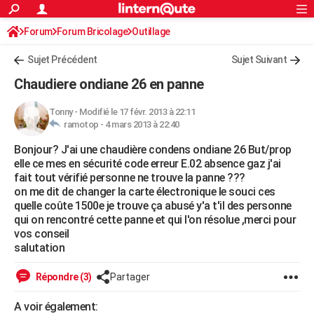
ACTUALITÉS
Forum
Forum Bricolage
Connexion
Outillage
S'inscrire
Rechercher
Société
Education
Villes
Politique
Faits Divers
Monde
+
SPORT
Sujet Précédent
Sujet Suivant
Football
Cyclisme
Forum
Coupe du monde 2026
Tennis
Rugby
CULTURE
Chaudiere ondiane 26 en panne
TNT
Cinéma
Musique
Programme TV
Streaming
Sorties cinéma
+
FINANCE
Tonny
-
Modifié le 17 févr. 2013 à 22:11
ramotop -
4 mars 2013 à 22:40
Impôts
Immobilier
Banque
Crédit
Retraite
Epargne
Risques naturels par ville
Assurance
AUTO
Bonjour? J'ai une chaudière condens ondiane 26 But/prop
Réserver un essai
Berlines
Forum auto
Essais
Citadines
SUV
+
HIGH-TECH
elle ce mes en sécurité code erreur E.02 absence gaz j'ai
fait tout vérifié personne ne trouve la panne ???
Meilleur smartphone
Ordinateurs
Guide high-tech
Mobiles
Internet
Jeux vidéo
+
BRICOLAGE
on me dit de changer la carte électronique le souci ces
quelle coûte 1500e je trouve ça abusé y'a t'il des personne
Aménagement intérieur
Cuisine
Jardinage
+
Forum
Extérieur
Salle de bains
Rangement
WEEK-END
qui on rencontré cette panne et qui l'on résolue ,merci pour
vos conseil
Escapades
Expositions
Week-end nature
Guides de France
Patrimoine
Musées
+
LIFESTYLE
salutation
Bien-être
Mode
+
Art de vivre
Loisirs
Modes de vie
SANTE
Répondre (3)
Partager
Guide de la santé
Médicaments
+
Alimentation
Maladies
Sommeil
VOYAGE
A voir également: