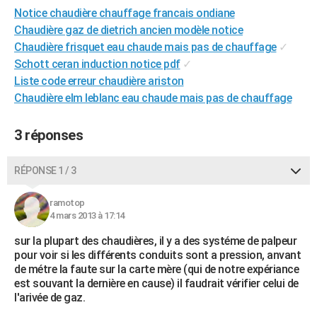
Notice chaudière chauffage francais ondiane
City break
Voyage de noces
Climat
Destinations
Voyage nature
Forum
+
PHOTO
Chaudière gaz de dietrich ancien modèle notice
GUIDES D'ACHAT
Chaudière frisquet eau chaude mais pas de chauffage
✓
Schott ceran induction notice pdf
✓
BONS PLANS
Liste code erreur chaudière ariston
Chaudière elm leblanc eau chaude mais pas de chauffage
CARTE DE VOEUX
Carte Bonne année
Carte Pâques
Carte de Noël
Carte Saint-Valentin
Carte d'anniversaire
DICTIONNAIRE
3 réponses
Biographies
Expressions
Dictionnaire
Citations
Proverbes
PROGRAMME TV
RÉPONSE 1 / 3
COPAINS D'AVANT
ramotop
Se connecter
Collèges
Universités
Service militaire
S'inscrire
Lycées
Primaires
Entreprises
Avis de recherche
4 mars 2013 à 17:14
AVIS DE DÉCÈS
sur la plupart des chaudières, il y a des systéme de palpeur
FORUM
pour voir si les différents conduits sont a pression, anvant
de métre la faute sur la carte mère (qui de notre expériance
Lifestyle
Sport
Television
Cinema
Bricolage
Culture
Auto
Voyage
est souvant la dernière en cause) il faudrait vérifier celui de
l'arivée de gaz.