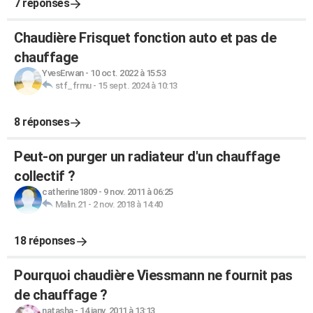
7 réponses
Chaudière Frisquet fonction auto et pas de
chauffage
YvesErwan
-
10 oct. 2022 à 15:53
stf_frmu
-
15 sept. 2024 à 10:13
8 réponses
Peut-on purger un radiateur d'un chauffage
collectif ?
catherine1809
-
9 nov. 2011 à 06:25
Malin.21
-
2 nov. 2018 à 14:40
18 réponses
Pourquoi chaudière Viessmann ne fournit pas
de chauffage ?
natasha
-
14 janv. 2011 à 13:13