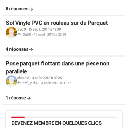
8 réponses
Sol Vinyle PVC en rouleau sur du Parquet
Sub0
-
15 sept. 2014 à 19:39
Sub0
-
15 sept. 2014 à 23:28
4 réponses
Pose parquet flottant dans une piece non
parallele
aliasdid
-
3 août 2013 à 10:26
stf_jpd87
-
4 août 2013 à 08:17
1 réponse
DEVENEZ MEMBRE EN QUELQUES CLICS