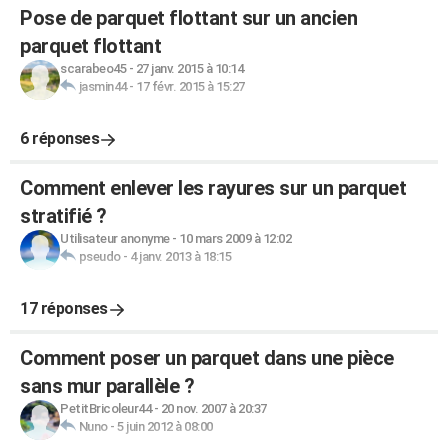
Pose de parquet flottant sur un ancien
parquet flottant
scarabeo45
-
27 janv. 2015 à 10:14
jasmin44
-
17 févr. 2015 à 15:27
6 réponses
Comment enlever les rayures sur un parquet
stratifié ?
Utilisateur anonyme
-
10 mars 2009 à 12:02
pseudo
-
4 janv. 2013 à 18:15
17 réponses
Comment poser un parquet dans une pièce
sans mur parallèle ?
PetitBricoleur44
-
20 nov. 2007 à 20:37
Nuno
-
5 juin 2012 à 08:00