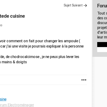
Foru
Sujet Suivant
Tout s
tede cuisine
des c
discu
09
proje
d'art
leur m
avoir comment on fait pour changer les ampoule (
car j'ai une visite je pourrais expliquer à la personne
, de chodrocalcimose , je ne peux plus lever les
es mains & doigts
sine
rum Electroménager