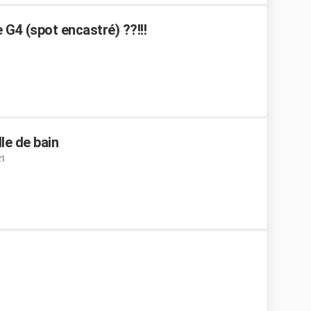
 G4 (spot encastré) ??!!!
le de bain
21