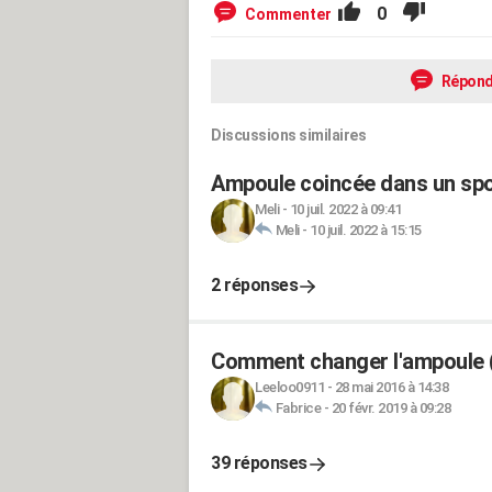
0
Commenter
Répond
Discussions similaires
Ampoule coincée dans un spo
Meli
-
10 juil. 2022 à 09:41
Meli
-
10 juil. 2022 à 15:15
2 réponses
Comment changer l'ampoule (
Leeloo0911
-
28 mai 2016 à 14:38
Fabrice
-
20 févr. 2019 à 09:28
39 réponses