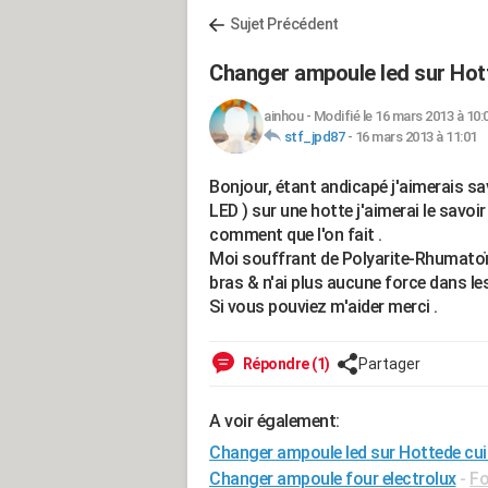
Sujet Précédent
Changer ampoule led sur Hot
ainhou
-
Modifié le 16 mars 2013 à 10:
stf_jpd87
-
16 mars 2013 à 11:01
Bonjour, étant andicapé j'aimerais s
LED ) sur une hotte j'aimerai le savoir 
comment que l'on fait .
Moi souffrant de Polyarite-Rhumatoïde
bras & n'ai plus aucune force dans l
Si vous pouviez m'aider merci .
Répondre (1)
Partager
A voir également:
Changer ampoule led sur Hottede cui
Changer ampoule four electrolux
-
Fo