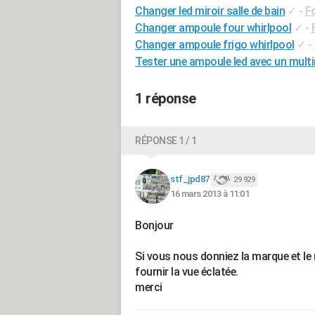
Changer led miroir salle de bain
✓
-
Fo
Changer ampoule four whirlpool
✓
-
Changer ampoule frigo whirlpool
✓
-
Tester une ampoule led avec un mult
1 réponse
RÉPONSE 1 / 1
stf_jpd87
29 929
16 mars 2013 à 11:01
Bonjour
Si vous nous donniez la marque et le
fournir la vue éclatée.
merci