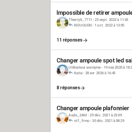
Impossible de retirer ampoule
ThierryX_7711
-
23 sept. 2022 à 11:43
KIDUGUEN
-
1 oct. 2022 à 13:05
11 réponses
Changer ampoule spot led sal
Utilisateur anonyme
-
19 mai 2020 à 18:
Katia
-
28 avr. 2026 à 16:45
8 réponses
Changer ampoule plafonnier
Aude_2463
-
29 déc. 2021 à 23:09
stf_frmu
-
30 déc. 2021 à 08:29