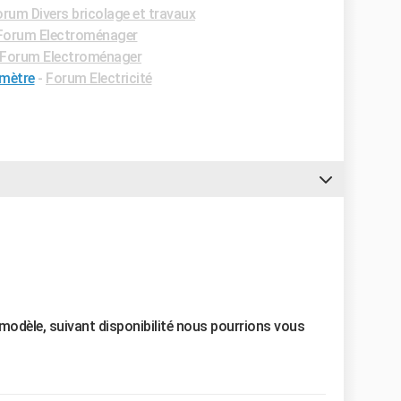
rum Divers bricolage et travaux
Forum Electroménager
Forum Electroménager
imètre
-
Forum Electricité
 modèle, suivant disponibilité nous pourrions vous