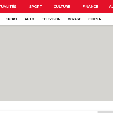
TUALITÉS
SPORT
CULTURE
FINANCE
A
SPORT
AUTO
TELEVISION
VOYAGE
CINEMA