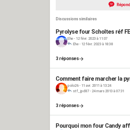
Répond
Discussions similaires
Pyrolyse four Scholtes réf F
Ehe
-
12 févr. 2023 à 11:07
Ehe
-
12 févr. 2023 à 18:38
3 réponses
Comment faire marcher la py
polo26
-
11 avr. 2011 à 13:24
stf_jpd87
-
24 mars 2013 à 07:31
3 réponses
Pourquoi mon four Candy affi