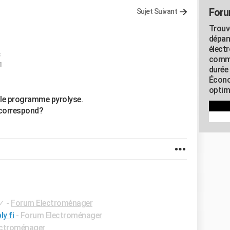
Foru
Sujet Suivant
Trouv
dépan
élect
commu
1
durée
Écono
optimi
s le programme pyrolyse.
a correspond?
✓
-
Forum Electroménager
ly fi
-
Forum Electroménager
ectroménager