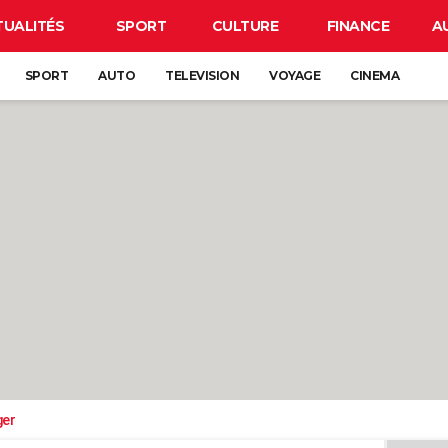
TUALITÉS
SPORT
CULTURE
FINANCE
A
SPORT
AUTO
TELEVISION
VOYAGE
CINEMA
ger