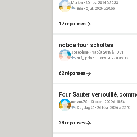
Marion
-
30 nov. 2014 à 22:33
Bibi
-
2 juil. 2026 à 20:55
17 réponses
notice four scholtes
Josephine
-
4 août 2016 à 10:51
stf_jpd87
-
1 janv. 2022 à 09:03
62 réponses
Four Sauter verrouillé, comm
natzou78
-
13 sept. 2009 à 18:56
Dagdag94
-
26 févr. 2026 à 22:10
28 réponses