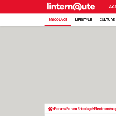
AC
BRICOLAGE
LIFESTYLE
CULTURE
Forum
Forum Bricolage
Electroména