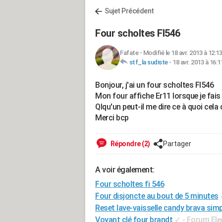
Sujet Précédent
Four scholtes FI546
Fafate
-
Modifié le 18 avr. 2013 à 12:13
stf_la sudiste
-
18 avr. 2013 à 16:1
Bonjour, j'ai un four scholtes FI546
Mon four affiche Er11 lorsque je fai
Qlqu'un peut-il me dire ce à quoi cel
Merci bcp
Répondre (2)
Partager
A voir également:
Four scholtes fi 546
Four disjoncte au bout de 5 minutes
Reset lave-vaisselle candy brava simp
Voyant clé four brandt
✓
-
Forum El