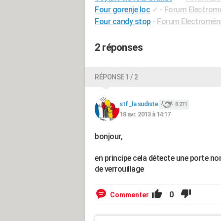
Four gorenje loc
✓
-
Forum Electrom
Four candy stop
-
Forum Electromén
2 réponses
RÉPONSE 1 / 2
stf_la sudiste
8 271
18 avr. 2013 à 14:17
bonjour,
en principe cela détecte une porte non
de verrouillage
0
Commenter