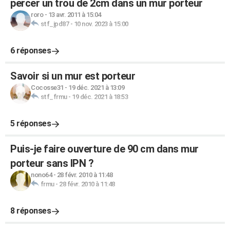
percer un trou de 2cm dans un mur porteur
roro
-
13 avr. 2011 à 15:04
stf_jpd87
-
10 nov. 2023 à 15:00
6 réponses
Savoir si un mur est porteur
Cocosse31
-
19 déc. 2021 à 13:09
stf_frmu
-
19 déc. 2021 à 18:53
5 réponses
Puis-je faire ouverture de 90 cm dans mur
porteur sans IPN ?
nono64
-
28 févr. 2010 à 11:48
frmu
-
28 févr. 2010 à 11:48
8 réponses