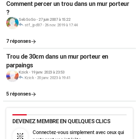
Comment percer un trou dans un mur porteur
?
SebSoSo
-
27 juin 2007 à 15:22
stf_jpd87
-
26 nov. 2019 à 17:44
7 réponses
Trou de 30cm dans un mur porteur en
parpaings
Kzick
-
19 janv. 2023 à 23:53
Kzick
-
20 janv. 2023 à 19:41
5 réponses
DEVENEZ MEMBRE EN QUELQUES CLICS
Connectez-vous simplement avec ceux qui