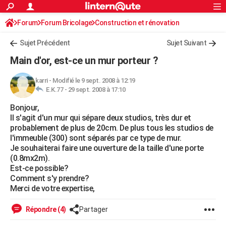
ACTUALITÉS
Forum
Forum Bricolage
Connexion
Construction et rénovation
S'inscrire
Rechercher
Société
Education
Villes
Politique
Faits Divers
Monde
+
SPORT
Sujet Précédent
Sujet Suivant
Football
Cyclisme
Forum
Coupe du monde 2026
Tennis
Rugby
CULTURE
Main d'or, est-ce un mur porteur ?
TNT
Cinéma
Musique
Programme TV
Streaming
Sorties cinéma
+
FINANCE
karri
-
Modifié le 9 sept. 2008 à 12:19
E.K.77 -
29 sept. 2008 à 17:10
Impôts
Immobilier
Banque
Crédit
Retraite
Epargne
Risques naturels par ville
Assurance
AUTO
Bonjour,
Réserver un essai
Berlines
Forum auto
Essais
Citadines
SUV
+
HIGH-TECH
Il s'agit d'un mur qui sépare deux studios, très dur et
probablement de plus de 20cm. De plus tous les studios de
Meilleur smartphone
Ordinateurs
Guide high-tech
Mobiles
Internet
Jeux vidéo
+
BRICOLAGE
l'immeuble (300) sont séparés par ce type de mur.
Je souhaiterai faire une ouverture de la taille d'une porte
Aménagement intérieur
Cuisine
Jardinage
+
Forum
Extérieur
Salle de bains
Rangement
WEEK-END
(0.8mx2m).
Est-ce possible?
Escapades
Expositions
Week-end nature
Guides de France
Patrimoine
Musées
+
LIFESTYLE
Comment s'y prendre?
Merci de votre expertise,
Bien-être
Mode
+
Art de vivre
Loisirs
Modes de vie
SANTE
Répondre (4)
Partager
Guide de la santé
Médicaments
+
Alimentation
Maladies
Sommeil
VOYAGE