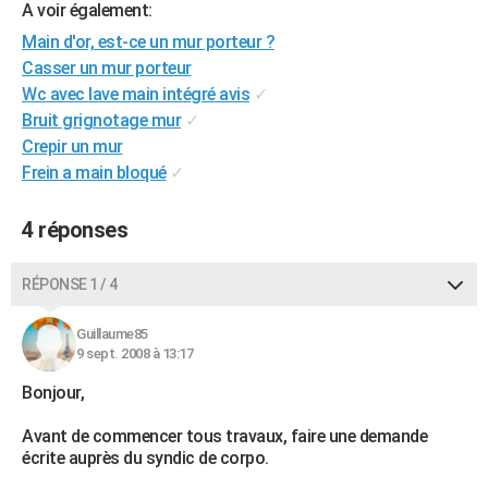
A voir également:
City break
Voyage de noces
Climat
Destinations
Voyage nature
Forum
+
PHOTO
Main d'or, est-ce un mur porteur ?
Casser un mur porteur
GUIDES D'ACHAT
Wc avec lave main intégré avis
✓
BONS PLANS
Bruit grignotage mur
✓
Crepir un mur
CARTE DE VOEUX
Frein a main bloqué
✓
Carte Bonne année
Carte Pâques
Carte de Noël
Carte Saint-Valentin
Carte d'anniversaire
DICTIONNAIRE
4 réponses
Biographies
Expressions
Dictionnaire
Citations
Proverbes
PROGRAMME TV
RÉPONSE 1 / 4
COPAINS D'AVANT
Se connecter
Collèges
Universités
Service militaire
S'inscrire
Lycées
Primaires
Entreprises
Avis de recherche
Guillaume85
AVIS DE DÉCÈS
9 sept. 2008 à 13:17
FORUM
Bonjour,
Lifestyle
Sport
Television
Cinema
Bricolage
Culture
Auto
Voyage
Avant de commencer tous travaux, faire une demande
écrite auprès du syndic de corpo.