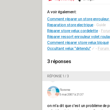
A voir également:
Comment réparer un store enrouleur 
Reparation store electrique
- Guide
Réparer store velux cordelette
-
Forum
Réparer ressort enrouleur volet roula
Comment réparer store velux bloqué
Occultant velux "détendu"
✓
-
Forum B
3 réponses
RÉPONSE 1 / 3
floreme
5 mai 2007 à 21:37
on m'a dit que c'est un problème de p