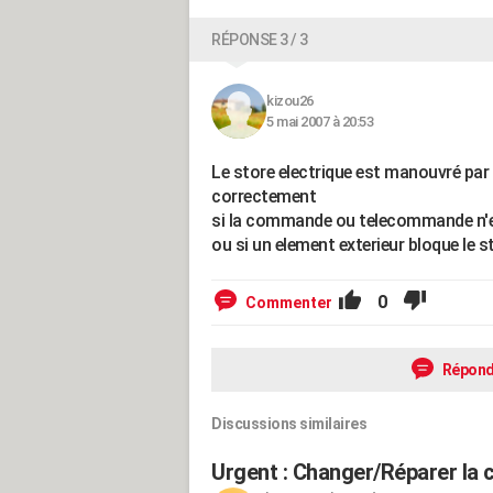
RÉPONSE 3 / 3
kizou26
5 mai 2007 à 20:53
Le store electrique est manouvré par 
correctement
si la commande ou telecommande n
ou si un element exterieur bloque le s
0
Commenter
Répond
Discussions similaires
Urgent : Changer/Réparer la c