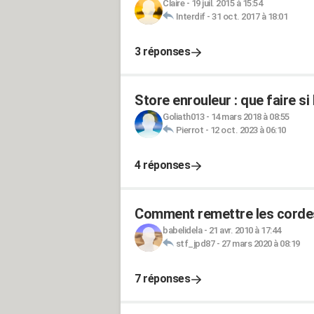
Claire
-
19 juil. 2015 à 15:54
Interdif
-
31 oct. 2017 à 18:01
3 réponses
Store enrouleur : que faire si
Goliath013
-
14 mars 2018 à 08:55
Pierrot
-
12 oct. 2023 à 06:10
4 réponses
Comment remettre les cordes 
babelidela
-
21 avr. 2010 à 17:44
stf_jpd87
-
27 mars 2020 à 08:19
7 réponses