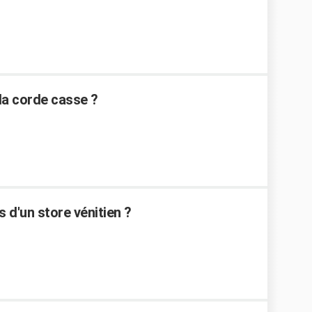
 la corde casse ?
d'un store vénitien ?