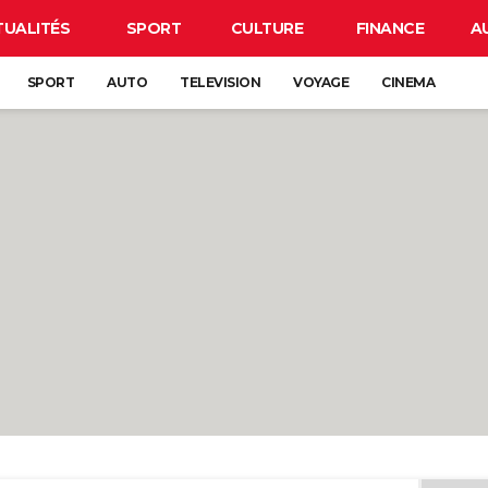
TUALITÉS
SPORT
CULTURE
FINANCE
A
SPORT
AUTO
TELEVISION
VOYAGE
CINEMA