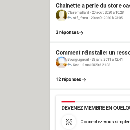
Chainette a perle du store c
Clairemaillard
-
20 août 2020 à 10:28
stf_frmu
-
20 août 2020 à 23:05
3 réponses
Comment réinstaller un ressor
Bourguignoul
-
28 janv. 2011 à 12:41
Kcd
-
2 mai 2020 à 21:33
12 réponses
DEVENEZ MEMBRE EN QUELQ
Connectez-vous simpleme