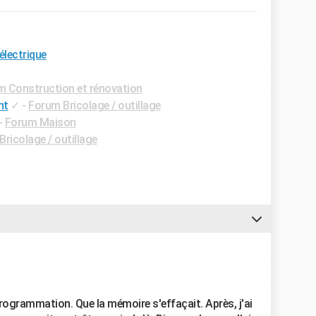
électrique
 Construction et rénovation
nt
✓
-
Forum Bricolage / outillage
-
Forum Maison
ricolage / outillage
rogrammation. Que la mémoire s'effaçait. Après, j'ai