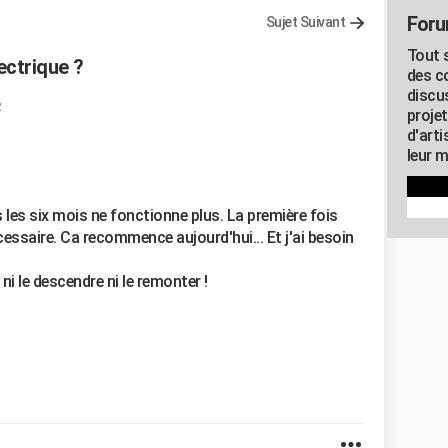
Foru
Sujet Suivant
Tout s
ectrique ?
des c
discu
2
proje
d'art
leur m
 les six mois ne fonctionne plus. La première fois
écessaire. Ca recommence aujourd'hui... Et j'ai besoin
ni le descendre ni le remonter !