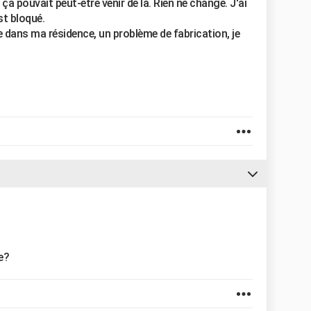
ça pouvait peut-être venir de là. Rien ne change. J'ai
st bloqué.
te dans ma résidence, un problème de fabrication, je
se?