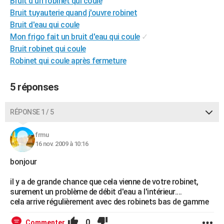
Bruit d'un robinet qui coule
City break
Voyage de noces
Climat
Destinations
Voyage nature
Forum
+
Bruit tuyauterie quand j'ouvre robinet
PHOTO
Bruit d'eau qui coule
GUIDES D'ACHAT
Mon frigo fait un bruit d'eau qui coule
✓
Bruit robinet qui coule
BONS PLANS
Robinet qui coule après fermeture
CARTE DE VOEUX
5 réponses
Carte Bonne année
Carte Pâques
Carte de Noël
Carte Saint-Valentin
Carte d'anniversaire
DICTIONNAIRE
Biographies
Expressions
Dictionnaire
Citations
Proverbes
RÉPONSE 1 / 5
PROGRAMME TV
COPAINS D'AVANT
frmu
16 nov. 2009 à 10:16
Se connecter
Collèges
Universités
Service militaire
S'inscrire
Lycées
Primaires
Entreprises
Avis de recherche
AVIS DE DÉCÈS
bonjour
FORUM
il y a de grande chance que cela vienne de votre robinet,
surement un problème de débit d'eau a l'intérieur....
Lifestyle
Sport
Television
Cinema
Bricolage
Culture
Auto
Voyage
cela arrive régulièrement avec des robinets bas de gamme
0
Commenter