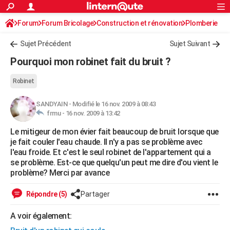
ACTUALITÉS
Forum
Forum Bricolage
Connexion
Construction et rénovation
S'inscrire
Plomberie
Rechercher
Société
Education
Villes
Politique
Faits Divers
Monde
+
SPORT
Sujet Précédent
Sujet Suivant
Football
Cyclisme
Forum
Coupe du monde 2026
Tennis
Rugby
CULTURE
Pourquoi mon robinet fait du bruit ?
TNT
Cinéma
Musique
Programme TV
Streaming
Sorties cinéma
+
FINANCE
Robinet
Impôts
Immobilier
Banque
Crédit
Retraite
Epargne
Risques naturels par ville
Assurance
AUTO
SANDYAIN
-
Modifié le 16 nov. 2009 à 08:43
frmu -
16 nov. 2009 à 13:42
Réserver un essai
Berlines
Forum auto
Essais
Citadines
SUV
+
HIGH-TECH
Le mitigeur de mon évier fait beaucoup de bruit lorsque que
Meilleur smartphone
Ordinateurs
Guide high-tech
Mobiles
Internet
Jeux vidéo
+
BRICOLAGE
je fait couler l'eau chaude. Il n'y a pas se problème avec
l'eau froide. Et c'est le seul robinet de l'appartement qui a
Aménagement intérieur
Cuisine
Jardinage
+
Forum
Extérieur
Salle de bains
Rangement
WEEK-END
se problème. Est-ce que quelqu'un peut me dire d'ou vient le
problème? Merci par avance
Escapades
Expositions
Week-end nature
Guides de France
Patrimoine
Musées
+
LIFESTYLE
Répondre (5)
Partager
Bien-être
Mode
+
Art de vivre
Loisirs
Modes de vie
SANTE
A voir également:
Guide de la santé
Médicaments
+
Alimentation
Maladies
Sommeil
VOYAGE