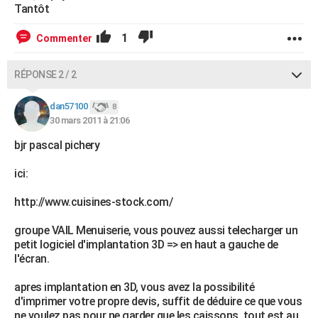
Tantôt
1
Commenter
RÉPONSE 2 / 2
dan57100
8
30 mars 2011 à 21:06
bjr pascal pichery
ici:
http://www.cuisines-stock.com/
groupe VAIL Menuiserie, vous pouvez aussi telecharger un
petit logiciel d'implantation 3D => en haut a gauche de
l'écran.
apres implantation en 3D, vous avez la possibilité
d'imprimer votre propre devis, suffit de déduire ce que vous
ne voulez pas pour ne garder que les caissons. tout est au