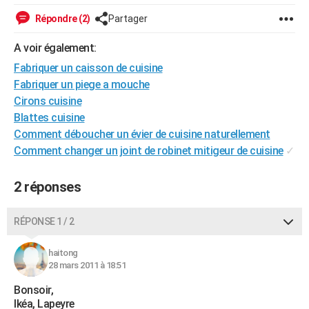
City break
Voyage de noces
Climat
Destinations
Voyage nature
Forum
+
PHOTO
Répondre (2)
Partager
GUIDES D'ACHAT
A voir également:
Fabriquer un caisson de cuisine
BONS PLANS
Fabriquer un piege a mouche
CARTE DE VOEUX
Cirons cuisine
Blattes cuisine
Carte Bonne année
Carte Pâques
Carte de Noël
Carte Saint-Valentin
Carte d'anniversaire
DICTIONNAIRE
Comment déboucher un évier de cuisine naturellement
Comment changer un joint de robinet mitigeur de cuisine
✓
Biographies
Expressions
Dictionnaire
Citations
Proverbes
PROGRAMME TV
COPAINS D'AVANT
2 réponses
Se connecter
Collèges
Universités
Service militaire
S'inscrire
Lycées
Primaires
Entreprises
Avis de recherche
AVIS DE DÉCÈS
RÉPONSE 1 / 2
FORUM
haitong
Lifestyle
Sport
Television
Cinema
Bricolage
Culture
Auto
Voyage
28 mars 2011 à 18:51
Bonsoir,
Ikéa, Lapeyre