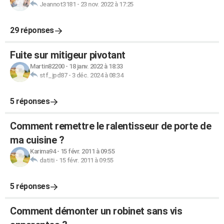
Jeannot3181
-
23 nov. 2022 à 17:25
29 réponses
Fuite sur mitigeur pivotant
Martin82200
-
18 janv. 2022 à 18:33
stf_jpd87
-
3 déc. 2024 à 08:34
5 réponses
Comment remettre le ralentisseur de porte de
ma cuisine ?
Karima94
-
15 févr. 2011 à 09:55
datiti
-
15 févr. 2011 à 09:55
5 réponses
Comment démonter un robinet sans vis