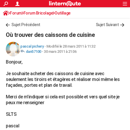
ACTUALITÉS
Forum
Forum Bricolage
Connexion
Outillage
S'inscrire
Rechercher
Société
Education
Villes
Politique
Faits Divers
Monde
+
SPORT
Sujet Précédent
Sujet Suivant
Football
Cyclisme
Forum
Coupe du monde 2026
Tennis
Rugby
CULTURE
Où trouver des caissons de cuisine
TNT
Cinéma
Musique
Programme TV
Streaming
Sorties cinéma
+
FINANCE
pascal pichery
-
Modifié le 28 mars 2011 à 11:32
dan57100
-
30 mars 2011 à 21:06
Impôts
Immobilier
Banque
Crédit
Retraite
Epargne
Risques naturels par ville
Assurance
AUTO
Bonjour,
Réserver un essai
Berlines
Forum auto
Essais
Citadines
SUV
+
HIGH-TECH
Je souhaite acheter des caissons de cuisine avec
Meilleur smartphone
Ordinateurs
Guide high-tech
Mobiles
Internet
Jeux vidéo
+
BRICOLAGE
seulement les tiroirs et étagères et réaliser moi même les
façades, portes et plan de travail.
Aménagement intérieur
Cuisine
Jardinage
+
Forum
Extérieur
Salle de bains
Rangement
WEEK-END
Merci de m'indiquer si cela est possible et vers quel site je
Escapades
Expositions
Week-end nature
Guides de France
Patrimoine
Musées
+
LIFESTYLE
peux me renseigner
Bien-être
Mode
+
Art de vivre
Loisirs
Modes de vie
SANTE
SLTS
Guide de la santé
Médicaments
+
Alimentation
Maladies
Sommeil
VOYAGE
pascal