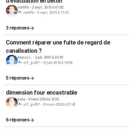
d'évacuation en béton
mirliflo
-
2 sept. 2015 à 07:02
mirliflo
-
3 sept. 2015 à 17:41
3 réponses
Comment réparer une fuite de regard de
canalisation ?
Marco L.
-
2 juil. 2007 à 23:29
stf_jpd87
-
12 juin 2018 à 18:08
5 réponses
dimension four encastrable
kate
-
9 mars 2024 à 15:55
stf_jpd87
-
10 mars 2024 à 07:45
6 réponses