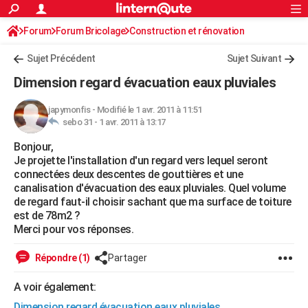
ACTUALITÉS
Forum
Forum Bricolage
Connexion
Construction et rénovation
S'inscrire
Rechercher
Société
Education
Villes
Politique
Faits Divers
Monde
+
SPORT
Charpente, toiture, combles
Sujet Précédent
Sujet Suivant
Football
Cyclisme
Forum
Coupe du monde 2026
Tennis
Rugby
CULTURE
Dimension regard évacuation eaux pluviales
TNT
Cinéma
Musique
Programme TV
Streaming
Sorties cinéma
+
FINANCE
japymonfis
-
Modifié le 1 avr. 2011 à 11:51
sebo 31 -
1 avr. 2011 à 13:17
Impôts
Immobilier
Banque
Crédit
Retraite
Epargne
Risques naturels par ville
Assurance
AUTO
Bonjour,
Réserver un essai
Berlines
Forum auto
Essais
Citadines
SUV
+
HIGH-TECH
Je projette l'installation d'un regard vers lequel seront
connectées deux descentes de gouttières et une
Meilleur smartphone
Ordinateurs
Guide high-tech
Mobiles
Internet
Jeux vidéo
+
BRICOLAGE
canalisation d'évacuation des eaux pluviales. Quel volume
de regard faut-il choisir sachant que ma surface de toiture
Aménagement intérieur
Cuisine
Jardinage
+
Forum
Extérieur
Salle de bains
Rangement
WEEK-END
est de 78m2 ?
Merci pour vos réponses.
Escapades
Expositions
Week-end nature
Guides de France
Patrimoine
Musées
+
LIFESTYLE
Répondre (1)
Partager
Bien-être
Mode
+
Art de vivre
Loisirs
Modes de vie
SANTE
A voir également:
Guide de la santé
Médicaments
+
Alimentation
Maladies
Sommeil
VOYAGE
Dimension regard évacuation eaux pluviales