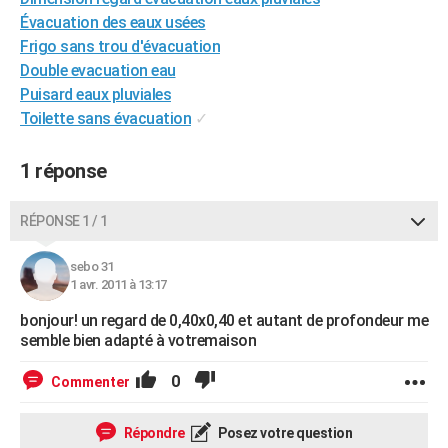
City break
Voyage de noces
Climat
Destinations
Voyage nature
Forum
+
Évacuation des eaux usées
PHOTO
Frigo sans trou d'évacuation
GUIDES D'ACHAT
Double evacuation eau
Puisard eaux pluviales
BONS PLANS
Toilette sans évacuation
✓
CARTE DE VOEUX
1 réponse
Carte Bonne année
Carte Pâques
Carte de Noël
Carte Saint-Valentin
Carte d'anniversaire
DICTIONNAIRE
RÉPONSE 1 / 1
Biographies
Expressions
Dictionnaire
Citations
Proverbes
PROGRAMME TV
COPAINS D'AVANT
sebo 31
1 avr. 2011 à 13:17
Se connecter
Collèges
Universités
Service militaire
S'inscrire
Lycées
Primaires
Entreprises
Avis de recherche
AVIS DE DÉCÈS
bonjour! un regard de 0,40x0,40 et autant de profondeur me
semble bien adapté à votremaison
FORUM
0
Commenter
Lifestyle
Sport
Television
Cinema
Bricolage
Culture
Auto
Voyage
Répondre
Posez votre question