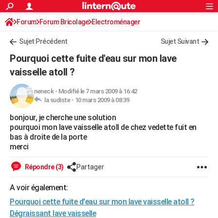
ACTUALITÉS
Forum
Forum Bricolage
Connexion
Electroménager
S'inscrire
Rechercher
Société
Education
Villes
Politique
Faits Divers
Monde
+
SPORT
Sujet Précédent
Sujet Suivant
Football
Cyclisme
Forum
Coupe du monde 2026
Tennis
Rugby
CULTURE
Pourquoi cette fuite d'eau sur mon lave
TNT
Cinéma
Musique
Programme TV
Streaming
Sorties cinéma
+
vaisselle atoll ?
FINANCE
Impôts
Immobilier
Banque
Crédit
Retraite
Epargne
Risques naturels par ville
Assurance
AUTO
neneck
-
Modifié le 7 mars 2009 à 16:42
la sudiste -
10 mars 2009 à 08:39
Réserver un essai
Berlines
Forum auto
Essais
Citadines
SUV
+
HIGH-TECH
bonjour, je cherche une solution
pourquoi mon lave vaisselle atoll de chez vedette fuit en
Meilleur smartphone
Ordinateurs
Guide high-tech
Mobiles
Internet
Jeux vidéo
+
BRICOLAGE
bas à droite de la porte
merci
Aménagement intérieur
Cuisine
Jardinage
+
Forum
Extérieur
Salle de bains
Rangement
WEEK-END
Répondre (3)
Partager
Escapades
Expositions
Week-end nature
Guides de France
Patrimoine
Musées
+
LIFESTYLE
A voir également:
Bien-être
Mode
+
Art de vivre
Loisirs
Modes de vie
SANTE
Pourquoi cette fuite d'eau sur mon lave vaisselle atoll ?
Guide de la santé
Médicaments
+
Alimentation
Maladies
Sommeil
VOYAGE
Dégraissant lave vaisselle