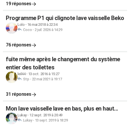
19 réponses
Programme P1 qui clignote lave vaisselle Beko
Lolo
-
16 mai 2018 à 22:34
Coco
-
2 juil. 2026 à 14:29
76 réponses
fuite même après le changement du système
entier des toilettes
leil44
-
13 oct. 2016 à 15:27
Stp
-
22 mai 2021 à 19:17
31 réponses
Mon lave vaisselle lave en bas, plus en haut...
Lukay
-
12 sept. 2019 à 20:49
Lukay
-
13 sept. 2019 à 18:29