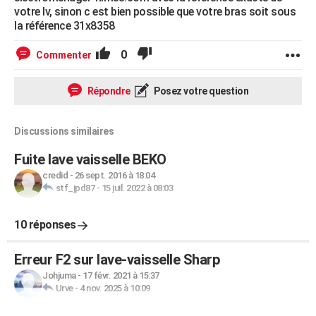
votre lv, sinon c est bien possible que votre bras soit sous
la référence 31x8358
0
Commenter
Répondre
Posez votre question
Discussions similaires
Fuite lave vaisselle BEKO
credid
-
26 sept. 2016 à 18:04
stf_jpd87
-
15 juil. 2022 à 08:03
10 réponses
Erreur F2 sur lave-vaisselle Sharp
Johjuma
-
17 févr. 2021 à 15:37
Urve
-
4 nov. 2025 à 10:09