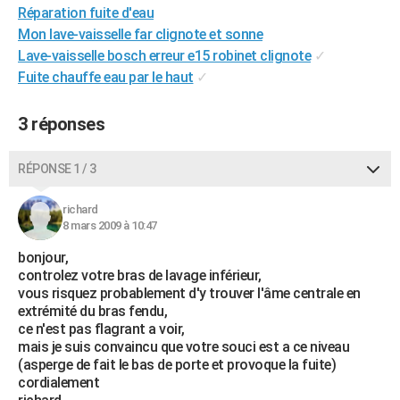
Réparation fuite d'eau
City break
Voyage de noces
Climat
Destinations
Voyage nature
Forum
+
PHOTO
Mon lave-vaisselle far clignote et sonne
Lave-vaisselle bosch erreur e15 robinet clignote
✓
GUIDES D'ACHAT
Fuite chauffe eau par le haut
✓
BONS PLANS
3 réponses
CARTE DE VOEUX
Carte Bonne année
Carte Pâques
Carte de Noël
Carte Saint-Valentin
Carte d'anniversaire
DICTIONNAIRE
RÉPONSE 1 / 3
Biographies
Expressions
Dictionnaire
Citations
Proverbes
PROGRAMME TV
richard
8 mars 2009 à 10:47
COPAINS D'AVANT
bonjour,
Se connecter
Collèges
Universités
Service militaire
S'inscrire
Lycées
Primaires
Entreprises
Avis de recherche
controlez votre bras de lavage inférieur,
AVIS DE DÉCÈS
vous risquez probablement d'y trouver l'âme centrale en
extrémité du bras fendu,
FORUM
ce n'est pas flagrant a voir,
Lifestyle
Sport
Television
Cinema
Bricolage
Culture
Auto
Voyage
mais je suis convaincu que votre souci est a ce niveau
(asperge de fait le bas de porte et provoque la fuite)
cordialement