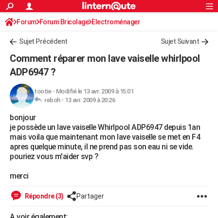
ACTUALITÉS
Forum
Forum Bricolage
Connexion
Electroménager
S'inscrire
Rechercher
Société
Education
Villes
Politique
Faits Divers
Monde
+
SPORT
Sujet Précédent
Sujet Suivant
Football
Cyclisme
Forum
Coupe du monde 2026
Tennis
Rugby
CULTURE
Comment réparer mon lave vaiselle whirlpool
TNT
Cinéma
Musique
Programme TV
Streaming
Sorties cinéma
+
ADP6947 ?
FINANCE
Impôts
Immobilier
Banque
Crédit
Retraite
Epargne
Risques naturels par ville
Assurance
AUTO
tootie
-
Modifié le 13 avr. 2009 à 15:01
reboh -
13 avr. 2009 à 20:26
Réserver un essai
Berlines
Forum auto
Essais
Citadines
SUV
+
HIGH-TECH
bonjour
je possède un lave vaiselle Whirlpool ADP6947 depuis 1an
Meilleur smartphone
Ordinateurs
Guide high-tech
Mobiles
Internet
Jeux vidéo
+
BRICOLAGE
mais voila que maintenant mon lave vaiselle se met en F4
apres quelque minute, il ne prend pas son eau ni se vide.
Aménagement intérieur
Cuisine
Jardinage
+
Forum
Extérieur
Salle de bains
Rangement
WEEK-END
pouriez vous m'aider svp ?
Escapades
Expositions
Week-end nature
Guides de France
Patrimoine
Musées
+
LIFESTYLE
merci
Bien-être
Mode
+
Art de vivre
Loisirs
Modes de vie
SANTE
Répondre (3)
Partager
Guide de la santé
Médicaments
+
Alimentation
Maladies
Sommeil
VOYAGE
A voir également: