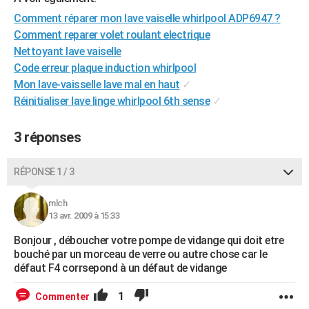
City break
Voyage de noces
Climat
Destinations
Voyage nature
Forum
+
PHOTO
Comment réparer mon lave vaiselle whirlpool ADP6947 ?
Comment reparer volet roulant electrique
GUIDES D'ACHAT
Nettoyant lave vaiselle
Code erreur plaque induction whirlpool
BONS PLANS
Mon lave-vaisselle lave mal en haut
✓
CARTE DE VOEUX
Réinitialiser lave linge whirlpool 6th sense
✓
Carte Bonne année
Carte Pâques
Carte de Noël
Carte Saint-Valentin
Carte d'anniversaire
DICTIONNAIRE
3 réponses
Biographies
Expressions
Dictionnaire
Citations
Proverbes
PROGRAMME TV
RÉPONSE 1 / 3
COPAINS D'AVANT
mlch
Se connecter
Collèges
Universités
Service militaire
S'inscrire
Lycées
Primaires
Entreprises
Avis de recherche
AVIS DE DÉCÈS
13 avr. 2009 à 15:33
Bonjour , déboucher votre pompe de vidange qui doit etre
FORUM
bouché par un morceau de verre ou autre chose car le
Lifestyle
Sport
Television
Cinema
Bricolage
Culture
Auto
Voyage
défaut F4 corrsepond à un défaut de vidange
1
Commenter