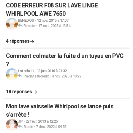
CODE ERREUR F08 SUR LAVE LINGE
WHIRLPOOL AWE 7650
BENEDOS
-
12 nov. 2015 à 17:07
Renato
-
17 oct. 2025 à 13:54
4 réponses
Comment colmater la fuite d'un tuyau en PVC
?
totodu11
-
13 juin 2016 à 21:32
PaonAstucieux
-
4 nov. 2025 à 10:22
18 réponses
Mon lave vaisselle Whirlpool se lance puis
s'arrête !
JP
-
22 févr. 2013 à 12:25
Bipale
-
7 déc. 2022 à 09:55