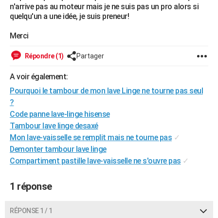
n'arrive pas au moteur mais je ne suis pas un pro alors si
City break
Voyage de noces
Climat
Destinations
Voyage nature
Forum
+
PHOTO
quelqu'un a une idée, je suis preneur!
GUIDES D'ACHAT
Merci
BONS PLANS
Répondre (1)
Partager
CARTE DE VOEUX
A voir également:
Carte Bonne année
Carte Pâques
Carte de Noël
Carte Saint-Valentin
Carte d'anniversaire
Pourquoi le tambour de mon lave Linge ne tourne pas seul
DICTIONNAIRE
?
Biographies
Expressions
Dictionnaire
Citations
Proverbes
PROGRAMME TV
Code panne lave-linge hisense
Tambour lave linge desaxé
COPAINS D'AVANT
Mon lave-vaisselle se remplit mais ne tourne pas
✓
Se connecter
Collèges
Universités
Service militaire
S'inscrire
Lycées
Primaires
Entreprises
Avis de recherche
Demonter tambour lave linge
AVIS DE DÉCÈS
Compartiment pastille lave-vaisselle ne s'ouvre pas
✓
FORUM
1 réponse
Lifestyle
Sport
Television
Cinema
Bricolage
Culture
Auto
Voyage
RÉPONSE 1 / 1