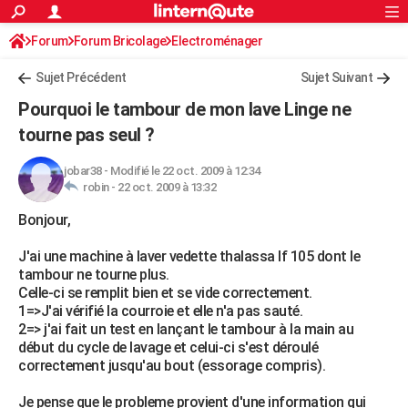
ACTUALITÉS
Forum
Forum Bricolage
Connexion
Electroménager
S'inscrire
Rechercher
Société
Education
Villes
Politique
Faits Divers
Monde
+
SPORT
Sujet Précédent
Sujet Suivant
Football
Cyclisme
Forum
Coupe du monde 2026
Tennis
Rugby
CULTURE
Pourquoi le tambour de mon lave Linge ne
TNT
Cinéma
Musique
Programme TV
Streaming
Sorties cinéma
+
tourne pas seul ?
FINANCE
Impôts
Immobilier
Banque
Crédit
Retraite
Epargne
Risques naturels par ville
Assurance
AUTO
jobar38
-
Modifié le 22 oct. 2009 à 12:34
robin -
22 oct. 2009 à 13:32
Réserver un essai
Berlines
Forum auto
Essais
Citadines
SUV
+
HIGH-TECH
Bonjour,
Meilleur smartphone
Ordinateurs
Guide high-tech
Mobiles
Internet
Jeux vidéo
+
BRICOLAGE
J'ai une machine à laver vedette thalassa lf 105 dont le
tambour ne tourne plus.
Aménagement intérieur
Cuisine
Jardinage
+
Forum
Extérieur
Salle de bains
Rangement
WEEK-END
Celle-ci se remplit bien et se vide correctement.
1=>J'ai vérifié la courroie et elle n'a pas sauté.
Escapades
Expositions
Week-end nature
Guides de France
Patrimoine
Musées
+
LIFESTYLE
2=> j'ai fait un test en lançant le tambour à la main au
début du cycle de lavage et celui-ci s'est déroulé
Bien-être
Mode
+
Art de vivre
Loisirs
Modes de vie
SANTE
correctement jusqu'au bout (essorage compris).
Guide de la santé
Médicaments
+
Alimentation
Maladies
Sommeil
VOYAGE
Je pense que le probleme provient d'une information qui