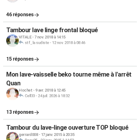
46 réponses
Tambour lave linge frontal bloqué
VITALE
-
7 nov. 2018 à 14:15
stf_la sudiste
-
12 nov. 2018 à 08:46
15 réponses
Mon lave-vaisselle beko tourne même à l'arrêt
Quan
Hochet
-
9 avr. 2018 à 12:45
Cell33
-
24 juil. 2026 à 18:32
13 réponses
Tambour du lave-linge ouverture TOP bloqué
gerrard008
-
17 janv. 2015 à 20:35