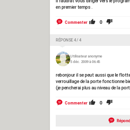
il faudrat vous diriger vers le progr
en premier temps .
0
Commenter
RÉPONSE 4 / 4
Utilisateur anonyme
5 déc. 2009 à 06:45
rebonjour il se peut aussi que le flott
verrouillage de la porte fonctionne bi
(je pencherai plus au niveau de la port
0
Commenter
Répond