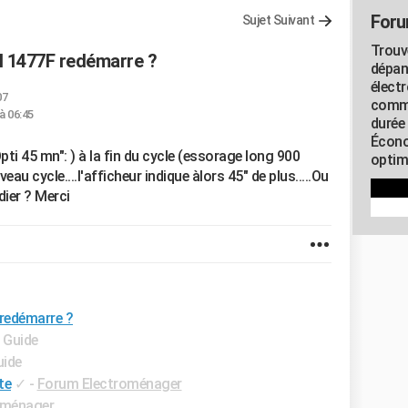
Foru
Sujet Suivant
Trouv
 1477F redémarre ?
dépan
élect
07
commu
à 06:45
durée
Écono
i 45 mn": ) à la fin du cycle (essorage long 900
optimi
au cycle....l'afficheur indique àlors 45" de plus.....Ou
dier ? Merci
redémarre ?
- Guide
uide
te
✓
-
Forum Electroménager
oménager