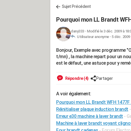
Sujet Précédent
Pourquoi mon LL Brandt WFH
dany333
-
Modifié le 3 déc. 2009 à 18:
Utilisateur anonyme -
5 déc. 2009 
Bonjour, Exemple avec programme "Opt
t/mn) , la machine repart pour un nouve
est le défaut, une astuce pour y remé
Répondre (4)
Partager
A voir également:
Pourquoi mon LL Brandt WFH 1477F 
Réinitialiser plaque induction brandt
Erreur e30 machine à laver brandt
- G
Machine à laver brandt voyant cligno
Four brandt cadenas
-
Forum Electr