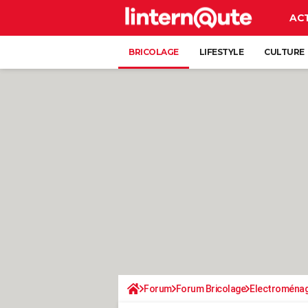
AC
BRICOLAGE
LIFESTYLE
CULTURE
Forum
Forum Bricolage
Electroména