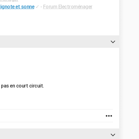
lignote et sonne
✓
-
Forum Electroménager
 pas en court circuit.