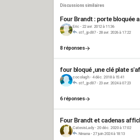
Discussions similaires
Four Brandt : porte bloquée a
Eric
-
22 avr. 2012 à 11:36
stf_jpd87
-
28 avr. 2026 à 17:22
8 réponses
four bloqué ,une clé plate s'a
cocolagh
-
4 déc. 2018 à 15:41
stf_jpd87
-
23 avr. 2024 à 07:23
6 réponses
Four Brandt et cadenas affic
CatesisLady
-
20 déc. 2020 à 17:02
Ninana
-
27 juin 2024 à 18:13