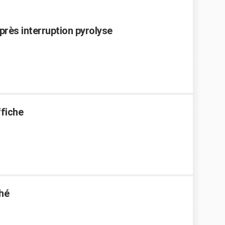
près interruption pyrolyse
ffiche
hé