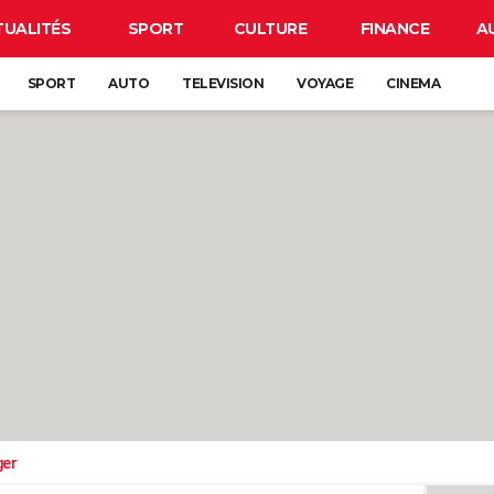
TUALITÉS
SPORT
CULTURE
FINANCE
A
SPORT
AUTO
TELEVISION
VOYAGE
CINEMA
ger