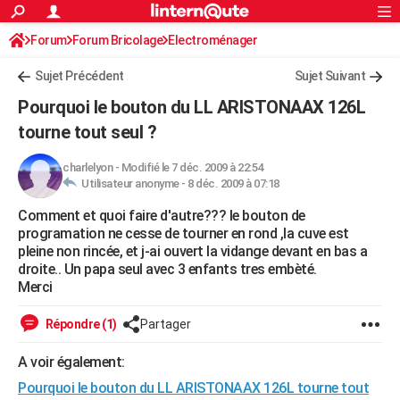
ACTUALITÉS
Forum
Forum Bricolage
Connexion
Electroménager
S'inscrire
Rechercher
Société
Education
Villes
Politique
Faits Divers
Monde
+
SPORT
Sujet Précédent
Sujet Suivant
Football
Cyclisme
Forum
Coupe du monde 2026
Tennis
Rugby
CULTURE
Pourquoi le bouton du LL ARISTONAAX 126L
TNT
Cinéma
Musique
Programme TV
Streaming
Sorties cinéma
+
tourne tout seul ?
FINANCE
Impôts
Immobilier
Banque
Crédit
Retraite
Epargne
Risques naturels par ville
Assurance
AUTO
charlelyon
-
Modifié le 7 déc. 2009 à 22:54
Utilisateur anonyme -
8 déc. 2009 à 07:18
Réserver un essai
Berlines
Forum auto
Essais
Citadines
SUV
+
HIGH-TECH
Comment et quoi faire d'autre??? le bouton de
programation ne cesse de tourner en rond ,la cuve est
Meilleur smartphone
Ordinateurs
Guide high-tech
Mobiles
Internet
Jeux vidéo
+
BRICOLAGE
pleine non rincée, et j-ai ouvert la vidange devant en bas a
droite.. Un papa seul avec 3 enfants tres embèté.
Aménagement intérieur
Cuisine
Jardinage
+
Forum
Extérieur
Salle de bains
Rangement
WEEK-END
Merci
Escapades
Expositions
Week-end nature
Guides de France
Patrimoine
Musées
+
LIFESTYLE
Répondre (1)
Partager
Bien-être
Mode
+
Art de vivre
Loisirs
Modes de vie
SANTE
A voir également:
Guide de la santé
Médicaments
+
Alimentation
Maladies
Sommeil
VOYAGE
Pourquoi le bouton du LL ARISTONAAX 126L tourne tout