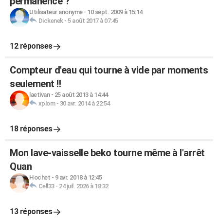
permanence ?
Utilisateur anonyme
-
10 sept. 2009 à 15:14
Dickenek
-
5 août 2017 à 07:45
12 réponses
Compteur d'eau qui tourne à vide par moments
seulement !!
laetivan
-
25 août 2013 à 14:44
xplom
-
30 avr. 2014 à 22:54
18 réponses
Mon lave-vaisselle beko tourne même à l'arrêt
Quan
Hochet
-
9 avr. 2018 à 12:45
Cell33
-
24 juil. 2026 à 18:32
13 réponses