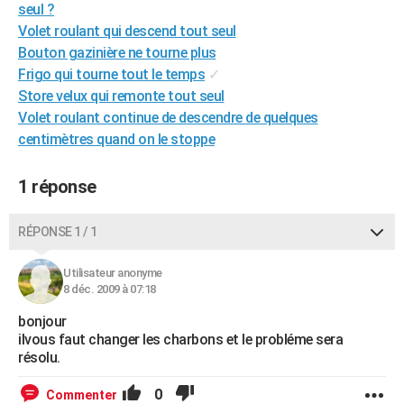
seul ?
City break
Voyage de noces
Climat
Destinations
Voyage nature
Forum
+
PHOTO
Volet roulant qui descend tout seul
Bouton gazinière ne tourne plus
GUIDES D'ACHAT
Frigo qui tourne tout le temps
✓
BONS PLANS
Store velux qui remonte tout seul
Volet roulant continue de descendre de quelques
CARTE DE VOEUX
centimètres quand on le stoppe
Carte Bonne année
Carte Pâques
Carte de Noël
Carte Saint-Valentin
Carte d'anniversaire
DICTIONNAIRE
1 réponse
Biographies
Expressions
Dictionnaire
Citations
Proverbes
PROGRAMME TV
RÉPONSE 1 / 1
COPAINS D'AVANT
Se connecter
Collèges
Universités
Service militaire
S'inscrire
Lycées
Primaires
Entreprises
Avis de recherche
Utilisateur anonyme
AVIS DE DÉCÈS
8 déc. 2009 à 07:18
FORUM
bonjour
ilvous faut changer les charbons et le probléme sera
Lifestyle
Sport
Television
Cinema
Bricolage
Culture
Auto
Voyage
résolu.
0
Commenter