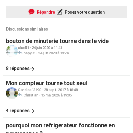
Répondre
Posez votre question
Discussions similaires
bouton de minuterie tourne dans le vide
cloe51
-
24 juin 2020 à 11:41
papy35
-
24 juin 2020 à 19:24
8 réponses
Mon compteur tourne tout seul
Candice13190
-
28 sept. 2017 à 18:48
Christian
-
15 mai 2026 à 19:05
4 réponses
pourquoi mon refrigerateur fonctionne en