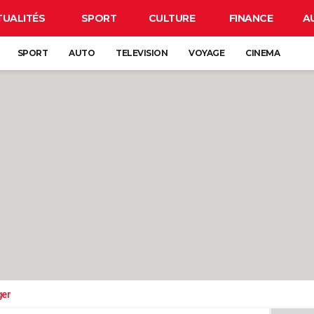
TUALITÉS
SPORT
CULTURE
FINANCE
A
SPORT
AUTO
TELEVISION
VOYAGE
CINEMA
ger