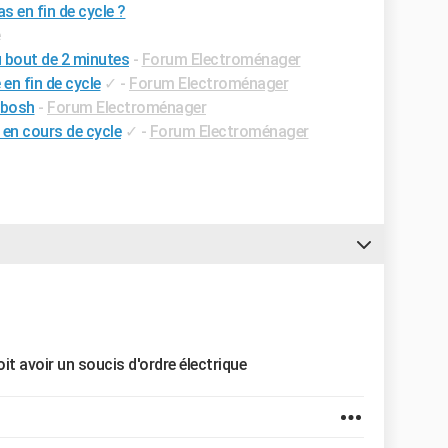
s en fin de cycle ?
e
u bout de 2 minutes
-
Forum Electroménager
en fin de cycle
✓
-
Forum Electroménager
 bosh
-
Forum Electroménager
 en cours de cycle
✓
-
Forum Electroménager
it avoir un soucis d'ordre électrique