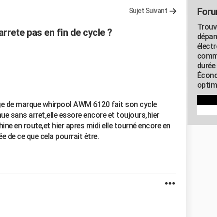
Foru
Sujet Suivant
Trouv
arrete pas en fin de cycle ?
dépan
élect
commu
durée
Écono
optimi
nge de marque whirpool AWM 6120 fait son cycle
ue sans arret,elle essore encore et toujours,hier
ine en route,et hier apres midi elle tourné encore en
e de ce que cela pourrait être.