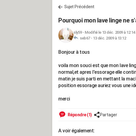
Sujet Précédent
Pourquoi mon lave linge ne s'
sly59
-
Modifié le 13 déc. 2009 à 12:14
seb67 -
13 déc. 2009 à 13:12
Bonjour à tous
voila mon souci est que mon lave li
normal,et apres l'essorage elle contin
matin je suis parti en mettant la mach
position essorage auriez vous une idé
merci
Répondre (1)
Partager
A voir également: