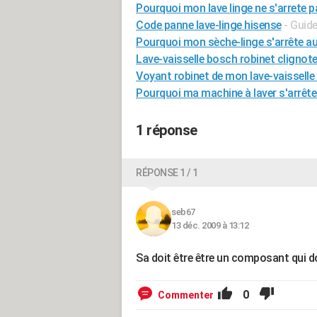
Pourquoi mon lave linge ne s'arrete pa
Code panne lave-linge hisense
- Guid
Pourquoi mon sèche-linge s'arrête a
Lave-vaisselle bosch robinet clignote 
Voyant robinet de mon lave-vaisselle
Pourquoi ma machine à laver s'arrête
1 réponse
RÉPONSE 1 / 1
seb67
13 déc. 2009 à 13:12
Sa doit être être un composant qui do
0
Commenter