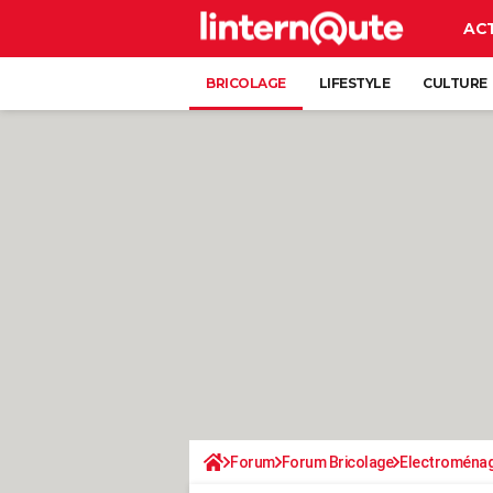
AC
BRICOLAGE
LIFESTYLE
CULTURE
Forum
Forum Bricolage
Electroména