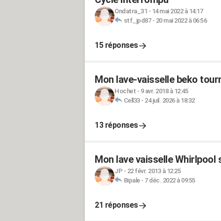
Ondatra_31
-
14 mai 2022 à 14:17
stf_jpd87
-
20 mai 2022 à 06:56
15 réponses
Mon lave-vaisselle beko tour
Hochet
-
9 avr. 2018 à 12:45
Cell33
-
24 juil. 2026 à 18:32
13 réponses
Mon lave vaisselle Whirlpool s
JP
-
22 févr. 2013 à 12:25
Bipale
-
7 déc. 2022 à 09:55
21 réponses