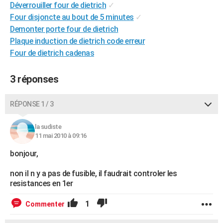
Déverrouiller four de dietrich
✓
City break
Voyage de noces
Climat
Destinations
Voyage nature
Forum
+
PHOTO
Four disjoncte au bout de 5 minutes
✓
Demonter porte four de dietrich
GUIDES D'ACHAT
Plaque induction de dietrich code erreur
BONS PLANS
Four de dietrich cadenas
CARTE DE VOEUX
3 réponses
Carte Bonne année
Carte Pâques
Carte de Noël
Carte Saint-Valentin
Carte d'anniversaire
DICTIONNAIRE
RÉPONSE 1 / 3
Biographies
Expressions
Dictionnaire
Citations
Proverbes
PROGRAMME TV
la sudiste
COPAINS D'AVANT
11 mai 2010 à 09:16
Se connecter
Collèges
Universités
Service militaire
S'inscrire
Lycées
Primaires
Entreprises
Avis de recherche
bonjour,
AVIS DE DÉCÈS
non il n y a pas de fusible, il faudrait controler les
FORUM
resistances en 1er
Lifestyle
Sport
Television
Cinema
Bricolage
Culture
Auto
Voyage
1
Commenter