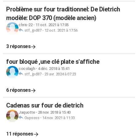
Problème sur four traditionnel: De Dietrich
modèle: DOP 370 (modèle ancien)
chris-22
-
11 oct. 2021 à 17:05
stf_jpd87
-
12 oct. 2021 à 17:56
3 réponses
four bloqué ,une clé plate s'affiche
cocolagh
-
4 déc. 2018 à 15:41
stf_jpd87
-
23 avr. 2024 à 07:23
6 réponses
Cadenas sur four de dietrich
Jaquotte
-
28 nov. 2018 à 15:40
Oupssss
-
14 nov. 2021 à 11:33
11 réponses