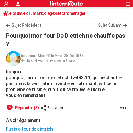
ACTUALITÉS
Forum
Forum Bricolage
Connexion
Electroménager
S'inscrire
Rechercher
Société
Education
Villes
Politique
Faits Divers
Monde
+
SPORT
Sujet Précédent
Sujet Suivant
Football
Cyclisme
Forum
Coupe du monde 2026
Tennis
Rugby
CULTURE
Pourquoi mon four De Dietrich ne chauffe pas
TNT
Cinéma
Musique
Programme TV
Streaming
Sorties cinéma
+
?
FINANCE
Impôts
Immobilier
Banque
Crédit
Retraite
Epargne
Risques naturels par ville
Assurance
AUTO
bourbon
-
Modifié le 9 mai 2010 à 18:54
la sudiste -
11 mai 2010 à 14:21
Réserver un essai
Berlines
Forum auto
Essais
Citadines
SUV
+
HIGH-TECH
bonjour
pourquoi,j'ai un four de dietrich fw4837f1, qui ne chauffe
Meilleur smartphone
Ordinateurs
Guide high-tech
Mobiles
Internet
Jeux vidéo
+
BRICOLAGE
pas, mais la ventilation marche en l'allumant, est ce un
problème de fusible, si oui ou se trouve le fusible
Aménagement intérieur
Cuisine
Jardinage
+
Forum
Extérieur
Salle de bains
Rangement
WEEK-END
vous en remerciant
Escapades
Expositions
Week-end nature
Guides de France
Patrimoine
Musées
+
LIFESTYLE
Répondre (3)
Partager
Bien-être
Mode
+
Art de vivre
Loisirs
Modes de vie
SANTE
A voir également:
Guide de la santé
Médicaments
+
Alimentation
Maladies
Sommeil
VOYAGE
Fusible four de dietrich