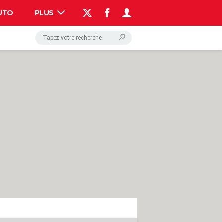
UTO
PLUS
AUTO
HIGH-TECH
BRICOLAGE
WEEK-END
LIFESTYLE
SANTE
VOYAGE
PHOTO
GUIDES D'ACHAT
BONS PLANS
CARTE DE VOEUX
DICTIONNAIRE
PROGRAMME TV
COPAINS D'AVANT
AVIS DE DÉCÈS
FORUM
Connexion
S'inscrire
Rechercher