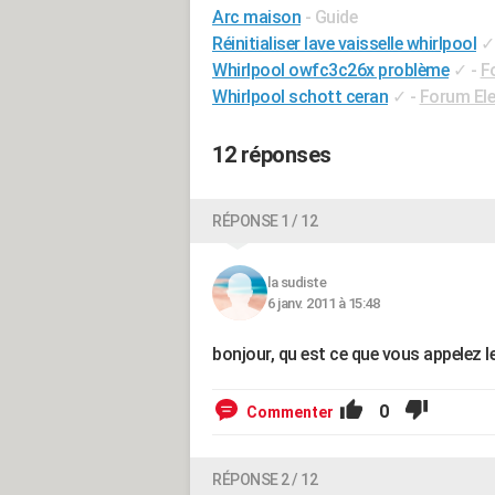
Arc maison
- Guide
Réinitialiser lave vaisselle whirlpool
✓
Whirlpool owfc3c26x problème
✓
-
F
Whirlpool schott ceran
✓
-
Forum El
12 réponses
RÉPONSE 1 / 12
la sudiste
6 janv. 2011 à 15:48
bonjour, qu est ce que vous appelez l
0
Commenter
RÉPONSE 2 / 12