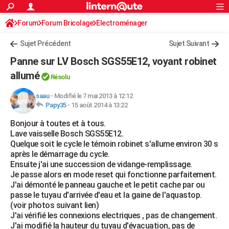
ACTUALITÉS
Forum
Forum Bricolage
Connexion
Electroménager
S'inscrire
Rechercher
Société
Education
Villes
Politique
Faits Divers
Monde
+
SPORT
Sujet Précédent
Sujet Suivant
Football
Cyclisme
Forum
Coupe du monde 2026
Tennis
Rugby
CULTURE
Panne sur LV Bosch SGS55E12, voyant robinet
TNT
Cinéma
Musique
Programme TV
Streaming
Sorties cinéma
+
allumé
FINANCE
Résolu
Impôts
Immobilier
Banque
Crédit
Retraite
Epargne
Risques naturels par ville
Assurance
AUTO
saau
-
Modifié le 7 mai 2013 à 12:12
Papy35
-
15 août 2014 à 13:22
Réserver un essai
Berlines
Forum auto
Essais
Citadines
SUV
+
HIGH-TECH
Bonjour à toutes et à tous.
Lave vaisselle Bosch SGS55E12.
Meilleur smartphone
Ordinateurs
Guide high-tech
Mobiles
Internet
Jeux vidéo
+
BRICOLAGE
Quelque soit le cycle le témoin robinet s'allume environ 30 s
après le démarrage du cycle.
Aménagement intérieur
Cuisine
Jardinage
+
Forum
Extérieur
Salle de bains
Rangement
WEEK-END
Ensuite j'ai une succession de vidange-remplissage.
Je passe alors en mode reset qui fonctionne parfaitement.
Escapades
Expositions
Week-end nature
Guides de France
Patrimoine
Musées
+
LIFESTYLE
J'ai démonté le panneau gauche et le petit cache par ou
passe le tuyau d'arrivée d'eau et la gaine de l'aquastop.
Bien-être
Mode
+
Art de vivre
Loisirs
Modes de vie
SANTE
(voir photos suivant lien)
J'ai vérifié les connexions electriques , pas de changement.
Guide de la santé
Médicaments
+
Alimentation
Maladies
Sommeil
VOYAGE
J'ai modifié la hauteur du tuyau d'évacuation, pas de