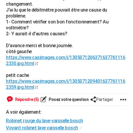
changement.
City break
Voyage de noces
Climat
Destinations
Voyage nature
Forum
+
PHOTO
J'ai lu que le débitmètre pouvait être une cause du
problème.
GUIDES D'ACHAT
1- Comment vérifier son bon fonctionnement? Au
voltmètre?
BONS PLANS
2- Y aurait-il d'autres causes?
CARTE DE VOEUX
D'avance merci et bonne journée.
côté gauche
Carte Bonne année
Carte Pâques
Carte de Noël
Carte Saint-Valentin
Carte d'anniversaire
DICTIONNAIRE
https://www.casimages.com/i/1305071206371637761116
2330.jpg.html
Biographies
Expressions
Dictionnaire
Citations
Proverbes
PROGRAMME TV
petit cache
COPAINS D'AVANT
https://www.casimages.com/i/1305071209401637761116
2359.jpg.html
Se connecter
Collèges
Universités
Service militaire
S'inscrire
Lycées
Primaires
Entreprises
Avis de recherche
AVIS DE DÉCÈS
Répondre (5)
Posez votre question
Partager
FORUM
A voir également:
Lifestyle
Sport
Television
Cinema
Bricolage
Culture
Auto
Voyage
Robinet rouge du lave-vaisselle bosch
Voyant robinet lave vaisselle bosch
✓