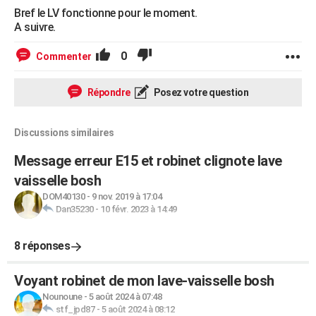
Bref le LV fonctionne pour le moment.
A suivre.
0
Commenter
Répondre
Posez votre question
Discussions similaires
Message erreur E15 et robinet clignote lave
vaisselle bosh
DOM40130
-
9 nov. 2019 à 17:04
Dan35230
-
10 févr. 2023 à 14:49
8 réponses
Voyant robinet de mon lave-vaisselle bosh
Nounoune
-
5 août 2024 à 07:48
stf_jpd87
-
5 août 2024 à 08:12