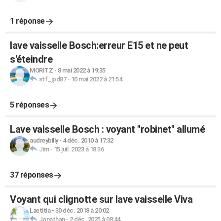
1 réponse
lave vaisselle Bosch:erreur E15 et ne peut
s'éteindre
MORITZ
-
8 mai 2022 à 19:35
stf_jpd87
-
10 mai 2022 à 21:54
5 réponses
Lave vaisselle Bosch : voyant "robinet" allumé
audreybilly
-
4 déc. 2010 à 17:32
Jim
-
15 juil. 2023 à 18:36
37 réponses
Voyant qui clignotte sur lave vaisselle Viva
Laetitia
-
30 déc. 2018 à 20:02
Jonathan
-
2 déc. 2025 à 08:44