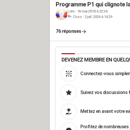
Programme P1 qui clignote la
Lolo
-
16 mai 2018 à 22:34
Coco
-
2 juil. 2026 à 14:29
76 réponses
DEVENEZ MEMBRE EN QUELQ
Connectez-vous simpleme
Suivez vos discussions 
Mettez en avant votre ex
Profitez de nombreuses 