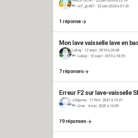
FARLV12C47
-
22 juin 2024 à 22:14
stf_jpd87
-
23 juin 2024 à 07:43
1 réponse
Mon lave vaisselle lave en bas,
Lukay
-
12 sept. 2019 à 20:49
Lukay
-
13 sept. 2019 à 18:29
7 réponses
Erreur F2 sur lave-vaisselle 
Johjuma
-
17 févr. 2021 à 15:37
Urve
-
4 nov. 2025 à 10:09
19 réponses