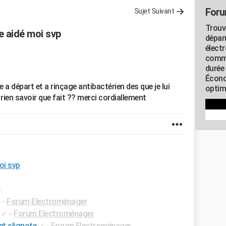
Foru
Sujet Suivant
Trouv
e aidé moi svp
dépan
élect
commu
durée
Écono
a départ et a rinçage antibactérien des que je lui
optimi
ien savoir que fait ?? merci cordiallement
oi svp
e
✓
-
Forum Electroménager
✓
-
Forum Electroménager
et clignote
✓
-
Forum Electroménager