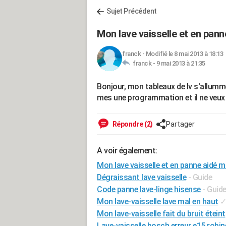
Sujet Précédent
Mon lave vaisselle et en pann
franck
-
Modifié le 8 mai 2013 à 18:13
franck -
9 mai 2013 à 21:35
Bonjour, mon tableaux de lv s'allumme 
mes une programmation et il ne veux r
Répondre (2)
Partager
A voir également:
Mon lave vaisselle et en panne aidé m
Dégraissant lave vaisselle
- Guide
Code panne lave-linge hisense
- Guid
Mon lave-vaisselle lave mal en haut
Mon lave-vaisselle fait du bruit éteint
Lave-vaisselle bosch erreur e15 robin