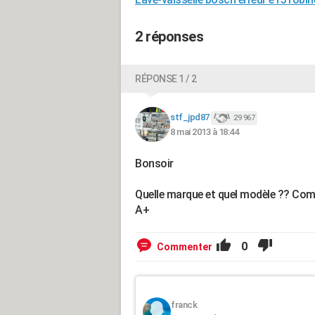
2 réponses
RÉPONSE 1 / 2
stf_jpd87
29 967
8 mai 2013 à 18:44
Bonsoir
Quelle marque et quel modèle ?? Com
A+
0
Commenter
franck