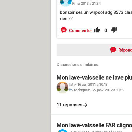
9 mai 2013 à 21:34
bonsoir ses un wirpool adg 8573 clas
rien ??
0
Commenter
Répond
Discussions similaires
Mon lave-vaisselle ne lave plu
fati
-
16 avr. 2011 à 10:13
rodriguez
-
22 janv. 2012 à 13:59
11 réponses
Mon lave-vaisselle FAR cligno