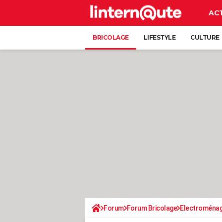
AC
BRICOLAGE
LIFESTYLE
CULTURE
Forum
Forum Bricolage
Electroména