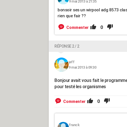
9 mai 2013 à 21:35
bonsoir ses un wirpool adg 8573 clas
rien que fair ??
0
Commenter
RÉPONSE 2 / 2
jeff
9 mai 2013 à 09:30
Bonjour avait vous fait le programme 
pour testé les organismes
0
Commenter
franck