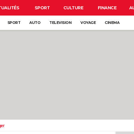
TUALITÉS
SPORT
CULTURE
FINANCE
A
SPORT
AUTO
TELEVISION
VOYAGE
CINEMA
ger