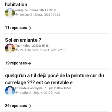
habitation
alanajune
-
18 avr. 2021 à 09:00
lucienpel
-
20 avr. 2021 à 09:33
11 réponses
Sol en amiante ?
Tgz
-
4 déc. 2022 à 15:18
Paul-Bernard
-
17 oct. 2023 à 20:30
19 réponses
quelqu'un a t il déjà posé de la peinture sur du
carrelage ??? est ce rentable e
Utilisateur anonyme
-
15 juin 2009 à 19:50
pipilipipi
-
20 janv. 2019 à 14:21
26 réponses