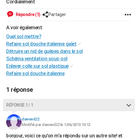
Cordialement
City break
Voyage de noces
Climat
Destinations
Voyage nature
Forum
+
PHOTO
Répondre (1)
Partager
GUIDES D'ACHAT
A voir également:
BONS PLANS
Quel sol mettre?
Refaire sol douche italienne galet
✓
CARTE DE VOEUX
Détruire un nid de guêpes dans le sol
Carte Bonne année
Carte Pâques
Carte de Noël
Carte Saint-Valentin
Carte d'anniversaire
DICTIONNAIRE
Schéma ventilation sous-sol
Enlever colle sur sol plastique
✓
Biographies
Expressions
Dictionnaire
Citations
Proverbes
PROGRAMME TV
Refaire sol douche italienne
COPAINS D'AVANT
1 réponse
Se connecter
Collèges
Universités
Service militaire
S'inscrire
Lycées
Primaires
Entreprises
Avis de recherche
AVIS DE DÉCÈS
RÉPONSE 1 / 1
FORUM
Lifestyle
Sport
Television
Cinema
Bricolage
Culture
Auto
Voyage
daweed22
Modifié par daweed22 le 1/06/2013 10:12
bonjour, voici ce qu'on m'a répondu sur un autre site! et