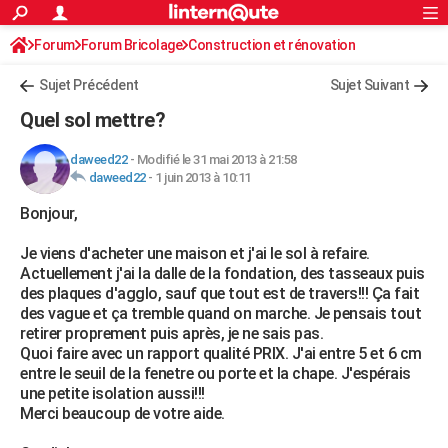
ACTUALITÉS
Forum
Forum Bricolage
Connexion
Construction et rénovation
S'inscrire
Rechercher
Société
Education
Villes
Politique
Faits Divers
Monde
+
SPORT
Sujet Précédent
Sujet Suivant
Football
Cyclisme
Forum
Coupe du monde 2026
Tennis
Rugby
CULTURE
Quel sol mettre?
TNT
Cinéma
Musique
Programme TV
Streaming
Sorties cinéma
+
FINANCE
daweed22
-
Modifié le 31 mai 2013 à 21:58
daweed22
-
1 juin 2013 à 10:11
Impôts
Immobilier
Banque
Crédit
Retraite
Epargne
Risques naturels par ville
Assurance
AUTO
Bonjour,
Réserver un essai
Berlines
Forum auto
Essais
Citadines
SUV
+
HIGH-TECH
Je viens d'acheter une maison et j'ai le sol à refaire.
Meilleur smartphone
Ordinateurs
Guide high-tech
Mobiles
Internet
Jeux vidéo
+
BRICOLAGE
Actuellement j'ai la dalle de la fondation, des tasseaux puis
des plaques d'agglo, sauf que tout est de travers!!! Ça fait
Aménagement intérieur
Cuisine
Jardinage
+
Forum
Extérieur
Salle de bains
Rangement
WEEK-END
des vague et ça tremble quand on marche. Je pensais tout
retirer proprement puis après, je ne sais pas.
Escapades
Expositions
Week-end nature
Guides de France
Patrimoine
Musées
+
LIFESTYLE
Quoi faire avec un rapport qualité PRIX. J'ai entre 5 et 6 cm
entre le seuil de la fenetre ou porte et la chape. J'espérais
Bien-être
Mode
+
Art de vivre
Loisirs
Modes de vie
SANTE
une petite isolation aussi!!!
Merci beaucoup de votre aide.
Guide de la santé
Médicaments
+
Alimentation
Maladies
Sommeil
VOYAGE