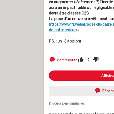
va augmenter (légèrement ?) l'inertie
aura un impact faible ou négligeable s
devra être classée C2S.
La pose d'un nouveau revêtement sur 
https://www.fr.weber/pose-du-carrel
de-sol-interieur
P.S. : un ;-) à xplom
2
Commenter
Affiche
Répond
Discussions similaires