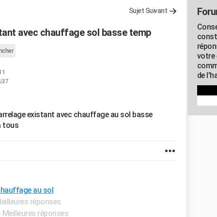
Foru
Sujet Suivant
Conse
stant avec chauffage sol basse temp
const
répon
ncher
votre 
commu
11
de l'h
:37
 carrelage existant avec chauffage au sol basse
à tous
chauffage au sol
Meilleures réponses
- Meilleures réponses