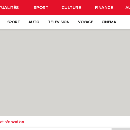
TUALITÉS
SPORT
CULTURE
FINANCE
A
SPORT
AUTO
TELEVISION
VOYAGE
CINEMA
et rénovation