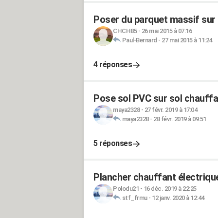
Poser du parquet massif sur 
CHCH85
-
26 mai 2015 à 07:16
Paul-Bernard
-
27 mai 2015 à 11:24
4 réponses
Pose sol PVC sur sol chauffa
maya2328
-
27 févr. 2019 à 17:04
maya2328
-
28 févr. 2019 à 09:51
5 réponses
Plancher chauffant électriqu
Polodu21
-
16 déc. 2019 à 22:25
stf_frmu
-
12 janv. 2020 à 12:44