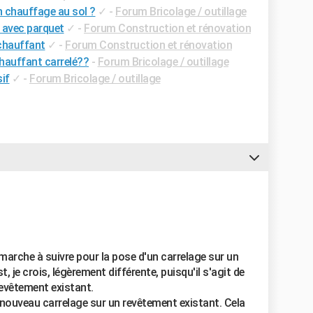
n chauffage au sol ?
✓
-
Forum Bricolage / outillage
 avec parquet
✓
-
Forum Construction et rénovation
 chauffant
✓
-
Forum Construction et rénovation
hauffant carrelé??
-
Forum Bricolage / outillage
if
✓
-
Forum Bricolage / outillage
 marche à suivre pour la pose d'un carrelage sur un
, je crois, légèrement différente, puisqu'il s'agit de
evêtement existant.
un nouveau carrelage sur un revêtement existant. Cela