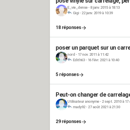
pose vinyle sur carrelage, pe
E_vie_dense
-
8 janv. 2015 à 18:13
Gigi
-
22 janv. 2019 à 10:39
18 réponses
poser un parquet sur un carr
nord
-
17 nov. 2011 à 11:42
Edith63
-
16 févr. 2021 à 10:40
5 réponses
Peut-on changer de carrelage
Utilisateur anonyme
-
2 sept. 2010 à 17:
mady92
-
27 août 2021 à 21:30
29 réponses