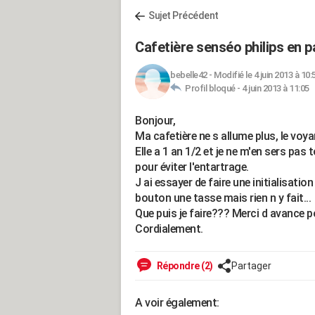
Sujet Précédent
Cafetière senséo philips en 
bebelle42
-
Modifié le 4 juin 2013 à 10:
Profil bloqué -
4 juin 2013 à 11:05
Bonjour,
Ma cafetière ne s allume plus, le voyan
Elle a 1 an 1/2 et je ne m'en sers pas 
pour éviter l'entartrage.
J ai essayer de faire une initialisati
bouton une tasse mais rien n y fait...
Que puis je faire??? Merci d avance p
Cordialement.
Répondre (2)
Partager
A voir également: