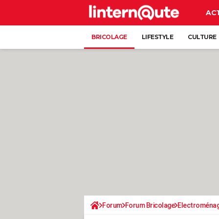
AC
BRICOLAGE
LIFESTYLE
CULTURE
Forum
Forum Bricolage
Electroména