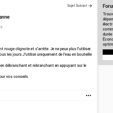
Foru
Sujet Suivant
Trouv
panne
dépan
élect
52
commu
durée
Écono
optimi
t rouge clignote et s'arrête. Je ne peux plus l'utiliser.
tous les jours.J'utilise uniquement de l'eau en bouteille
on en débranchant et rebranchant en appuyant sur le
our vos conseils.