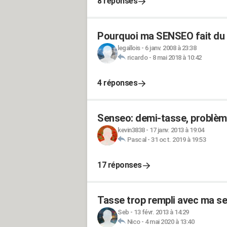
8 réponses
Pourquoi ma SENSEO fait du 
legallois
-
6 janv. 2008 à 23:38
ricardo
-
8 mai 2018 à 10:42
4 réponses
Senseo: demi-tasse, problème
kevin3838
-
17 janv. 2013 à 19:04
Pascal
-
31 oct. 2019 à 19:53
17 réponses
Tasse trop rempli avec ma s
Seb
-
13 févr. 2013 à 14:29
Nico
-
4 mai 2020 à 13:40