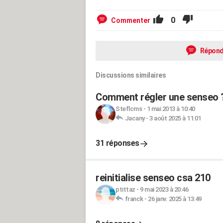
0
Commenter
Répond
Discussions similaires
Comment régler une senseo 
Steflcms
-
1 mai 2013 à 10:40
Jacany
-
3 août 2025 à 11:01
31 réponses
reinitialise senseo csa 210
ptittaz
-
9 mai 2023 à 20:46
franck
-
26 janv. 2025 à 13:49