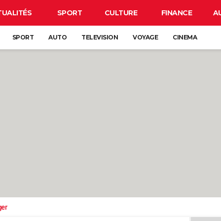
TUALITÉS
SPORT
CULTURE
FINANCE
A
SPORT
AUTO
TELEVISION
VOYAGE
CINEMA
ger