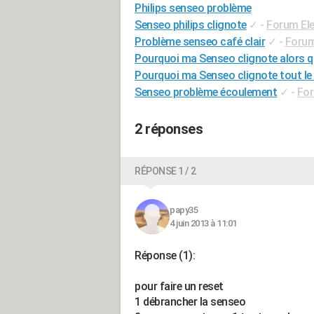
Philips senseo problème
Senseo philips clignote
✓
-
Forum El
Problème senseo café clair
✓
-
Forum
Pourquoi ma Senseo clignote alors qu'i
Pourquoi ma Senseo clignote tout le
Senseo problème écoulement
✓
-
For
2 réponses
RÉPONSE 1 / 2
papy35
4 juin 2013 à 11:01
Réponse (1):
pour faire un reset
1 débrancher la senseo