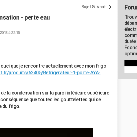
Foru
Sujet Suivant
nsation - perte eau
Trouv
dépan
élect
. 2013 à 22:15
commu
durée
Écono
optimi
 souci que je rencontre actuellement avec mon frigo
t.fr/produits/62405/Refrigerateur-1-porte-AYA-
 de la condensation sur la paroi intérieure supérieure
r conséquence que toutes les gouttelettes qui se
 du frigo.