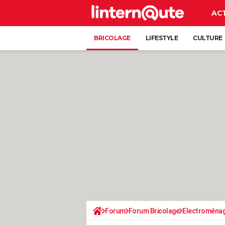
AC
BRICOLAGE
LIFESTYLE
CULTURE
Forum
Forum Bricolage
Electroména