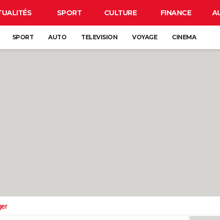
TUALITÉS
SPORT
CULTURE
FINANCE
A
SPORT
AUTO
TELEVISION
VOYAGE
CINEMA
ger