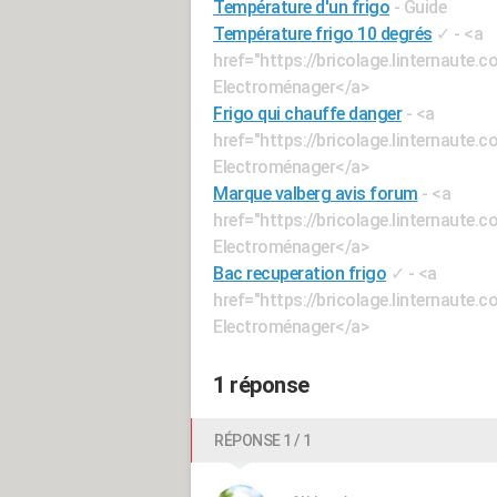
Température d'un frigo
- Guide
Température frigo 10 degrés
✓
- <a
href="https://bricolage.linternaut
Electroménager</a>
Frigo qui chauffe danger
- <a
href="https://bricolage.linternaut
Electroménager</a>
Marque valberg avis forum
- <a
href="https://bricolage.linternaut
Electroménager</a>
Bac recuperation frigo
✓
- <a
href="https://bricolage.linternaut
Electroménager</a>
1 réponse
RÉPONSE 1 / 1