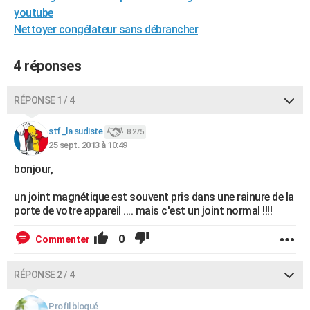
youtube
City break
Voyage de noces
Climat
Destinations
Voyage nature
Forum
+
PHOTO
Nettoyer congélateur sans débrancher
GUIDES D'ACHAT
4 réponses
BONS PLANS
CARTE DE VOEUX
RÉPONSE 1 / 4
Carte Bonne année
Carte Pâques
Carte de Noël
Carte Saint-Valentin
Carte d'anniversaire
DICTIONNAIRE
stf_la sudiste
8 275
25 sept. 2013 à 10:49
Biographies
Expressions
Dictionnaire
Citations
Proverbes
PROGRAMME TV
bonjour,
COPAINS D'AVANT
un joint magnétique est souvent pris dans une rainure de la
Se connecter
Collèges
Universités
Service militaire
S'inscrire
Lycées
Primaires
Entreprises
Avis de recherche
porte de votre appareil .... mais c'est un joint normal !!!!
AVIS DE DÉCÈS
0
Commenter
FORUM
Lifestyle
Sport
Television
Cinema
Bricolage
Culture
Auto
Voyage
RÉPONSE 2 / 4
Profil bloqué