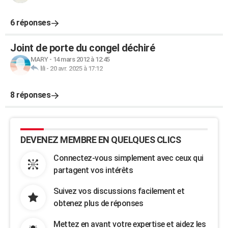
6 réponses
Joint de porte du congel déchiré
MARY
-
14 mars 2012 à 12:45
lili
-
20 avr. 2025 à 17:12
8 réponses
DEVENEZ MEMBRE EN QUELQUES CLICS
Connectez-vous simplement avec ceux qui
partagent vos intérêts
Suivez vos discussions facilement et
obtenez plus de réponses
Mettez en avant votre expertise et aidez les