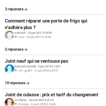
3 réponses
Comment réparer une porte de frigo qui
n’adhère plus ?
mama39
-
23 juin 2017 à 09:59
roro
-
23 juin 2017 à 10:00
2 réponses
Joint neuf qui ne ventouse pas
BatricePastinelli
-
9 juin 2019 à 14:57
stf_jpd87
-
11 juin 2019 à 07:37
10 réponses
Joint de culasse : prix et tarif du changement
Jo-Manix
-
24 mai 2022 à 22:34
Domino
-
6 août 2025 à 16:06