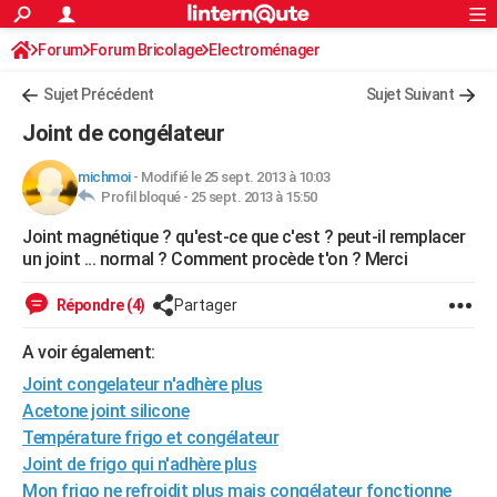
ACTUALITÉS
Forum
Forum Bricolage
Connexion
Electroménager
S'inscrire
Rechercher
Société
Education
Villes
Politique
Faits Divers
Monde
+
SPORT
Sujet Précédent
Sujet Suivant
Football
Cyclisme
Forum
Coupe du monde 2026
Tennis
Rugby
CULTURE
Joint de congélateur
TNT
Cinéma
Musique
Programme TV
Streaming
Sorties cinéma
+
FINANCE
michmoi
-
Modifié le 25 sept. 2013 à 10:03
Profil bloqué -
25 sept. 2013 à 15:50
Impôts
Immobilier
Banque
Crédit
Retraite
Epargne
Risques naturels par ville
Assurance
AUTO
Joint magnétique ? qu'est-ce que c'est ? peut-il remplacer
Réserver un essai
Berlines
Forum auto
Essais
Citadines
SUV
+
HIGH-TECH
un joint ... normal ? Comment procède t'on ? Merci
Meilleur smartphone
Ordinateurs
Guide high-tech
Mobiles
Internet
Jeux vidéo
+
BRICOLAGE
Répondre (4)
Partager
Aménagement intérieur
Cuisine
Jardinage
+
Forum
Extérieur
Salle de bains
Rangement
WEEK-END
A voir également:
Escapades
Expositions
Week-end nature
Guides de France
Patrimoine
Musées
+
Joint congelateur n'adhère plus
LIFESTYLE
Acetone joint silicone
Bien-être
Mode
+
Art de vivre
Loisirs
Modes de vie
SANTE
Température frigo et congélateur
Joint de frigo qui n'adhère plus
Guide de la santé
Médicaments
+
Alimentation
Maladies
Sommeil
VOYAGE
Mon frigo ne refroidit plus mais congélateur fonctionne