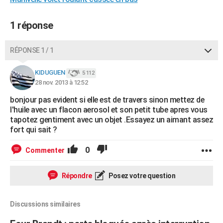
City break
Voyage de noces
Climat
Destinations
Voyage nature
Forum
+
PHOTO
1 réponse
GUIDES D'ACHAT
RÉPONSE 1 / 1
BONS PLANS
CARTE DE VOEUX
KIDUGUEN
5 112
28 nov. 2013 à 12:52
Carte Bonne année
Carte Pâques
Carte de Noël
Carte Saint-Valentin
Carte d'anniversaire
DICTIONNAIRE
bonjour pas evident si elle est de travers sinon mettez de
l'huile avec un flacon aerosol et son petit tube apres vous
Biographies
Expressions
Dictionnaire
Citations
Proverbes
PROGRAMME TV
tapotez gentiment avec un objet .Essayez un aimant assez
fort qui sait ?
COPAINS D'AVANT
0
Commenter
Se connecter
Collèges
Universités
Service militaire
S'inscrire
Lycées
Primaires
Entreprises
Avis de recherche
AVIS DE DÉCÈS
FORUM
Répondre
Posez votre question
Lifestyle
Sport
Television
Cinema
Bricolage
Culture
Auto
Voyage
Discussions similaires