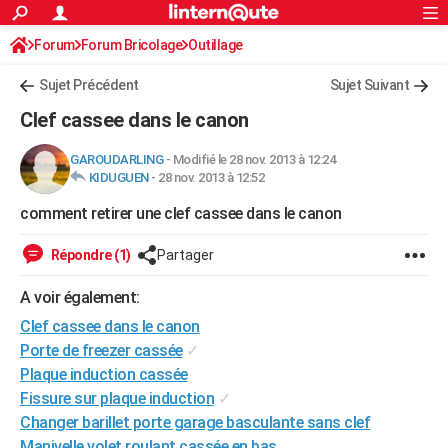
ACTUALITÉS
Forum
Forum Bricolage
Connexion
Outillage
S'inscrire
Rechercher
Société
Education
Villes
Politique
Faits Divers
Monde
+
SPORT
Sujet Précédent
Sujet Suivant
Football
Cyclisme
Forum
Coupe du monde 2026
Tennis
Rugby
CULTURE
Clef cassee dans le canon
TNT
Cinéma
Musique
Programme TV
Streaming
Sorties cinéma
+
FINANCE
GAROUDARLING
-
Modifié le 28 nov. 2013 à 12:24
KIDUGUEN
-
28 nov. 2013 à 12:52
Impôts
Immobilier
Banque
Crédit
Retraite
Epargne
Risques naturels par ville
Assurance
AUTO
comment retirer une clef cassee dans le canon
Réserver un essai
Berlines
Forum auto
Essais
Citadines
SUV
+
HIGH-TECH
Répondre (1)
Partager
Meilleur smartphone
Ordinateurs
Guide high-tech
Mobiles
Internet
Jeux vidéo
+
BRICOLAGE
A voir également:
Aménagement intérieur
Cuisine
Jardinage
+
Forum
Extérieur
Salle de bains
Rangement
WEEK-END
Clef cassee dans le canon
Escapades
Expositions
Week-end nature
Guides de France
Patrimoine
Musées
+
Porte de freezer cassée
✓
LIFESTYLE
Plaque induction cassée
Bien-être
Mode
+
Art de vivre
Loisirs
Modes de vie
SANTE
Fissure sur plaque induction
✓
Changer barillet porte garage basculante sans clef
Guide de la santé
Médicaments
+
Alimentation
Maladies
Sommeil
VOYAGE
Manivelle volet roulant cassée en bas