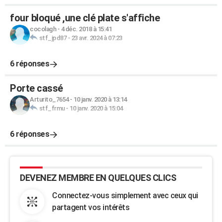
four bloqué ,une clé plate s'affiche
cocolagh
-
4 déc. 2018 à 15:41
stf_jpd87
-
23 avr. 2024 à 07:23
6 réponses
Porte cassé
Arturito_7654
-
10 janv. 2020 à 13:14
stf_frmu
-
10 janv. 2020 à 15:04
6 réponses
DEVENEZ MEMBRE EN QUELQUES CLICS
Connectez-vous simplement avec ceux qui
partagent vos intérêts