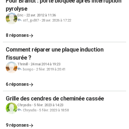
Four Brandt : porte bloquée après interruption
pyrolyse
Eric
-
22 avr. 2012 à 11:36
stf_jpd87
-
28 avr. 2026 à 17:22
8 réponses
Comment réparer une plaque induction
fissurée ?
Thrinill
-
24 mai 2014 à 19:23
bongo
-
2 févr. 2019 à 20:41
6 réponses
Grille des cendres de cheminée cassée
Chrysdis
-
5 févr. 2023 à 14:23
Chrysdis
-
5 févr. 2023 à 18:58
9 réponses