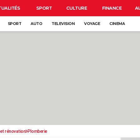
TUALITÉS
SPORT
CULTURE
FINANCE
A
SPORT
AUTO
TELEVISION
VOYAGE
CINEMA
et rénovation
Plomberie