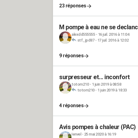
23 réponses
M pompe à eau ne se declanche
alexdd555555
-
16 juil. 2016 à 11:04
stf_jpd87
-
17 juil. 2016 à 12:02
9 réponses
surpresseur et... inconfort
totom210
-
1 juin 2019 à 08:58
totom210
-
1 juin 2019 à 18:33
4 réponses
Avis pompes à chaleur (PAC)
Ienvel
-
25 mai 2020 à 16:19