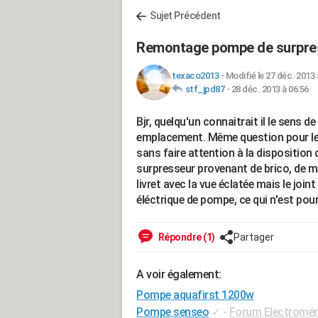
Sujet Précédent
Remontage pompe de surpres
texaco2013
-
Modifié le 27 déc. 2013 
stf_jpd87
-
28 déc. 2013 à 06:56
Bjr, quelqu'un connaitrait il le sens
emplacement. Même question pour le jo
sans faire attention à la disposition de
surpresseur provenant de brico, de m
livret avec la vue éclatée mais le joi
éléctrique de pompe, ce qui n'est pour
Répondre (1)
Partager
A voir également:
Pompe aquafirst 1200w
Pompe senseo
✓
-
Forum Electromé