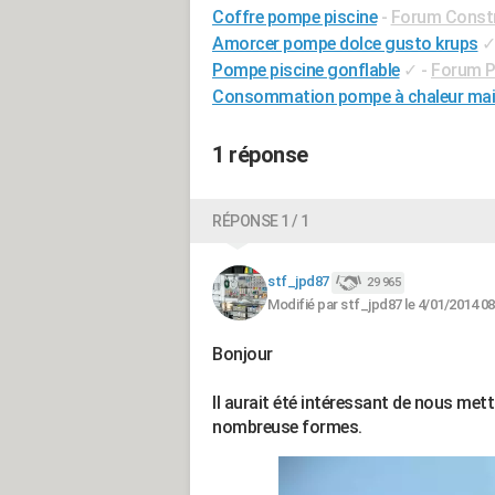
Coffre pompe piscine
-
Forum Constr
Amorcer pompe dolce gusto krups
Pompe piscine gonflable
✓
-
Forum P
Consommation pompe à chaleur ma
1 réponse
RÉPONSE 1 / 1
stf_jpd87
29 965
Modifié par stf_jpd87 le 4/01/2014 08
Bonjour
Il aurait été intéressant de nous mettr
nombreuse formes.