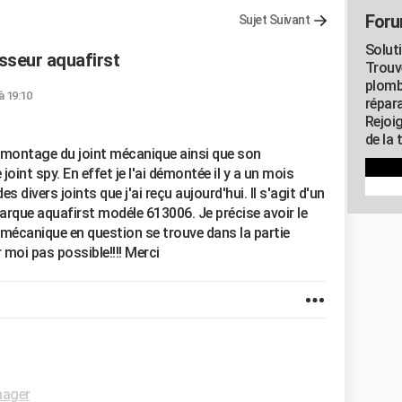
Foru
Sujet Suivant
Solut
seur aquafirst
Trouv
plomb
à 19:10
répar
Rejoi
de la 
 de montage du joint mécanique ainsi que son
int spy. En effet je l'ai démontée il y a un mois
s divers joints que j'ai reçu aujourd'hui. Il s'agit d'un
arque aquafirst modéle 613006. Je précise avoir le
nt mécanique en question se trouve dans la partie
 moi pas possible!!!! Merci
nager