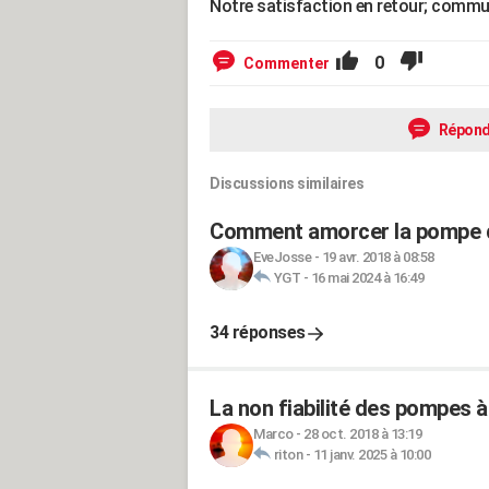
Notre satisfaction en retour; commu
0
Commenter
Répond
Discussions similaires
Comment amorcer la pompe d
EveJosse
-
19 avr. 2018 à 08:58
YGT
-
16 mai 2024 à 16:49
34 réponses
La non fiabilité des pompes à
Marco
-
28 oct. 2018 à 13:19
riton
-
11 janv. 2025 à 10:00