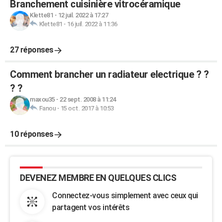
Branchement cuisinière vitrocéramique
Klette81
-
12 juil. 2022 à 17:27
Klette81
-
16 juil. 2022 à 11:36
27 réponses
Comment brancher un radiateur electrique ? ?
? ?
maxou35
-
22 sept. 2008 à 11:24
Fanou
-
15 oct. 2017 à 10:53
10 réponses
DEVENEZ MEMBRE EN QUELQUES CLICS
Connectez-vous simplement avec ceux qui
partagent vos intérêts