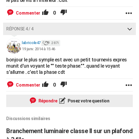
le pas de vis à l'interieur .Cdlt
0
Commenter
RÉPONSE 4 / 4
labricole47
2 871
19 janv. 2014 à 15:46
bonjour le plus symple est avec un petit tournevis expres
munit d'un voyant le "" teste phase.""..quand le voyant
s'allume ..c'est la phase cdt
0
Commenter
Répondre
Posez votre question
Discussions similaires
Branchement luminaire classe II sur un plafond