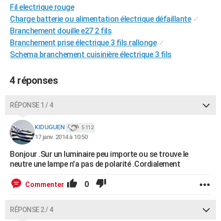
Fil electrique rouge
City break
Voyage de noces
Climat
Destinations
Voyage nature
Forum
+
PHOTO
Charge batterie ou alimentation électrique défaillante
✓
Branchement douille e27 2 fils
GUIDES D'ACHAT
Branchement prise électrique 3 fils rallonge
✓
BONS PLANS
Schema branchement cuisinière électrique 3 fils
CARTE DE VOEUX
4 réponses
Carte Bonne année
Carte Pâques
Carte de Noël
Carte Saint-Valentin
Carte d'anniversaire
DICTIONNAIRE
RÉPONSE 1 / 4
Biographies
Expressions
Dictionnaire
Citations
Proverbes
PROGRAMME TV
KIDUGUEN
5 112
COPAINS D'AVANT
17 janv. 2014 à 10:50
Se connecter
Collèges
Universités
Service militaire
S'inscrire
Lycées
Primaires
Entreprises
Avis de recherche
AVIS DE DÉCÈS
Bonjour .Sur un luminaire peu importe ou se trouve le
neutre une lampe n'a pas de polarité .Cordialement
FORUM
0
Commenter
Lifestyle
Sport
Television
Cinema
Bricolage
Culture
Auto
Voyage
RÉPONSE 2 / 4