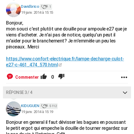
Davidbrico
1
19 janv. 2014 à 15:15
Bonjour,
mon souci c'est plutôt une douille pour ampoule e27 que je
viens d'acheter. Je n'ai pas de notice, quelqu'un peut il
m'aider pour le branchement? Je m'emmèle un peu les
pinceaux.. Merci
https://www.confort-electrique.fr/lampe-decharge-culot-
e27-c-461_474_570.html
0
Commenter
RÉPONSE 3 / 4
KIDUGUEN
5 112
19 janv. 2014 à 15:19
Bonjour en general il faut dévisser les bagues en poussant
le petit ergot qui empeche la douille de tourner regardez sur