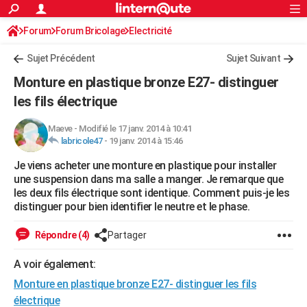
ACTUALITÉS
Forum
Forum Bricolage
Connexion
Electricité
S'inscrire
Rechercher
Société
Education
Villes
Politique
Faits Divers
Monde
+
SPORT
Sujet Précédent
Sujet Suivant
Football
Cyclisme
Forum
Coupe du monde 2026
Tennis
Rugby
CULTURE
Monture en plastique bronze E27- distinguer
TNT
Cinéma
Musique
Programme TV
Streaming
Sorties cinéma
+
les fils électrique
FINANCE
Impôts
Immobilier
Banque
Crédit
Retraite
Epargne
Risques naturels par ville
Assurance
AUTO
Maeve
-
Modifié le 17 janv. 2014 à 10:41
labricole47
-
19 janv. 2014 à 15:46
Réserver un essai
Berlines
Forum auto
Essais
Citadines
SUV
+
HIGH-TECH
Je viens acheter une monture en plastique pour installer
une suspension dans ma salle a manger. Je remarque que
Meilleur smartphone
Ordinateurs
Guide high-tech
Mobiles
Internet
Jeux vidéo
+
BRICOLAGE
les deux fils électrique sont identique. Comment puis-je les
distinguer pour bien identifier le neutre et le phase.
Aménagement intérieur
Cuisine
Jardinage
+
Forum
Extérieur
Salle de bains
Rangement
WEEK-END
Répondre (4)
Partager
Escapades
Expositions
Week-end nature
Guides de France
Patrimoine
Musées
+
LIFESTYLE
A voir également:
Bien-être
Mode
+
Art de vivre
Loisirs
Modes de vie
SANTE
Monture en plastique bronze E27- distinguer les fils
Guide de la santé
Médicaments
+
Alimentation
Maladies
Sommeil
VOYAGE
électrique