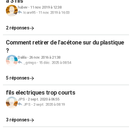
à 3 fils
hubev
-
11 nov. 2019 à 12:38
Icare95
-
11 nov. 2019 à 16:03
2 réponses
Comment retirer de l'acétone sur du plastique
?
Dalila
-
26 nov. 2016 à 21:38
_gringo
-
15 déc. 2025 à 08:54
5 réponses
fils electriques trop courts
JPS
-
2 sept. 2020 à 06:55
JPS
-
2 sept. 2020 à 08:19
3 réponses