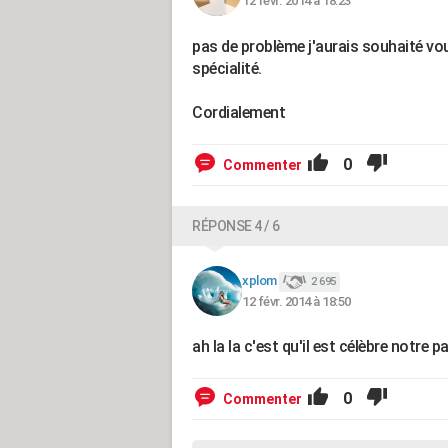
12 févr. 2014 à 18:23
pas de problème j'aurais souhaité vo
spécialité.
Cordialement
0
Commenter
RÉPONSE 4 / 6
xplom
2 695
12 févr. 2014 à 18:50
ah la la c'est qu'il est célèbre notre p
0
Commenter