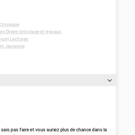
ctronique
m Divers bricolage et travaux
rum Lectures
m Jeunesse
 sais pas faire et vous auriez plus de chance dans la