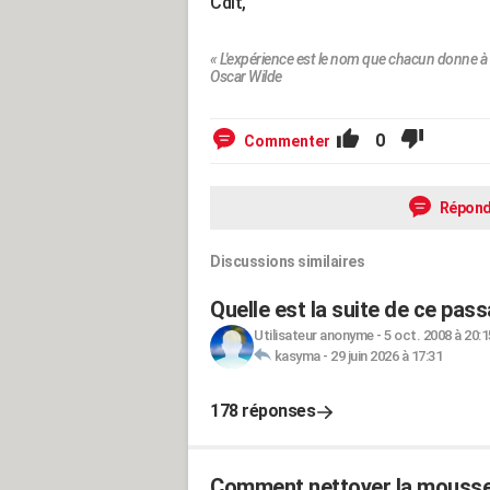
Cdlt,
« L'expérience est le nom que chacun donne à 
Oscar Wilde
0
Commenter
Répond
Discussions similaires
Quelle est la suite de ce pas
Utilisateur anonyme
-
5 oct. 2008 à 20:1
kasyma
-
29 juin 2026 à 17:31
178 réponses
Comment nettoyer la mousse