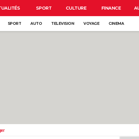
TUALITÉS
SPORT
CULTURE
FINANCE
A
SPORT
AUTO
TELEVISION
VOYAGE
CINEMA
ger