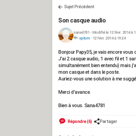
Sujet Précédent
Son casque audio
sana4781
-
Modifié le 12 févr. 2014 à 1
xplom
-
12 févr. 2014 à 19:24
Bonjour Papy35, je vais encore vous 
J'ai 2 casque audio, 1 avec fil et 1 
simultanément bien entendu) mais j'a
mon casque et dans le poste.
Auriez-vous une solution à me suggér
Merci d'avance.
Bien à vous. Sana4781
Répondre (6)
Partager