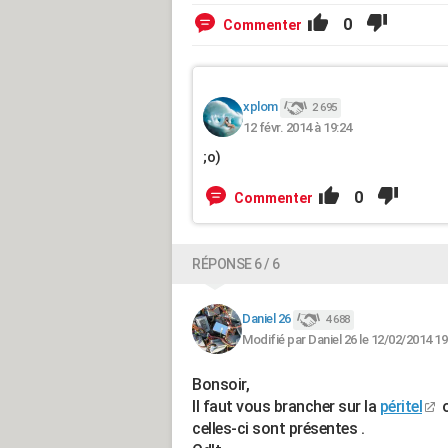
0
Commenter
xplom
2 695
12 févr. 2014 à 19:24
;o)
0
Commenter
RÉPONSE 6 / 6
Daniel 26
4 688
Modifié par Daniel 26 le 12/02/2014 19
Bonsoir,
Il faut vous brancher sur la
péritel
o
celles-ci sont présentes .