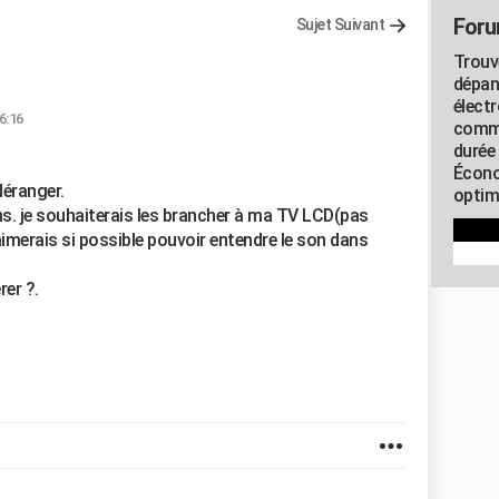
Foru
Sujet Suivant
Trouv
dépan
élect
6:16
commu
durée
Écono
déranger.
optimi
sans. je souhaiterais les brancher à ma TV LCD(pas
imerais si possible pouvoir entendre le son dans
er ?.