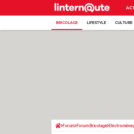
AC
BRICOLAGE
LIFESTYLE
CULTURE
Forum
Forum Bricolage
Electroména