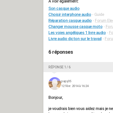
A voir également:
Son casque audio
Choisir interphone audio
- Guide
Réparation casque audio
-
Forum Ele
Changer mousse casque moto
-
Foru
Les voies angéliques 1 livre audio
-
Fo
Livre audio dicton sur le travail
-
Foru
6 réponses
RÉPONSE 1 / 6
papy35
12 févr. 2014 à 16:24
Bonjour,
je voudrais bien vous aidez mais je ne