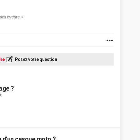
ses erreurs. »
re
Posez votre question
sage ?
5
 d'un casque moto ?