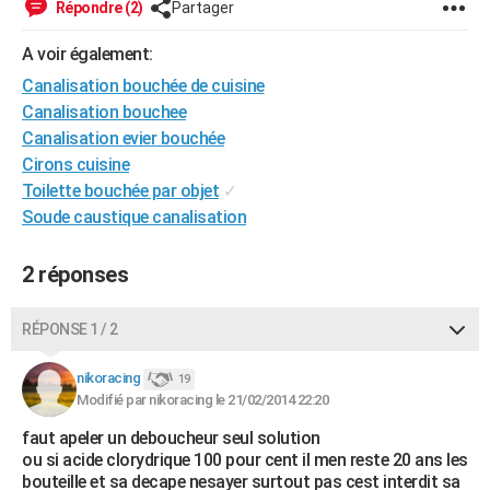
Répondre (2)
Partager
City break
Voyage de noces
Climat
Destinations
Voyage nature
Forum
+
PHOTO
A voir également:
GUIDES D'ACHAT
Canalisation bouchée de cuisine
Canalisation bouchee
BONS PLANS
Canalisation evier bouchée
CARTE DE VOEUX
Cirons cuisine
Toilette bouchée par objet
✓
Carte Bonne année
Carte Pâques
Carte de Noël
Carte Saint-Valentin
Carte d'anniversaire
DICTIONNAIRE
Soude caustique canalisation
Biographies
Expressions
Dictionnaire
Citations
Proverbes
PROGRAMME TV
2 réponses
COPAINS D'AVANT
RÉPONSE 1 / 2
Se connecter
Collèges
Universités
Service militaire
S'inscrire
Lycées
Primaires
Entreprises
Avis de recherche
AVIS DE DÉCÈS
nikoracing
19
FORUM
Modifié par nikoracing le 21/02/2014 22:20
Lifestyle
Sport
Television
Cinema
Bricolage
Culture
Auto
Voyage
faut apeler un deboucheur seul solution
ou si acide clorydrique 100 pour cent il men reste 20 ans les
bouteille et sa decape nesayer surtout pas cest interdit sa