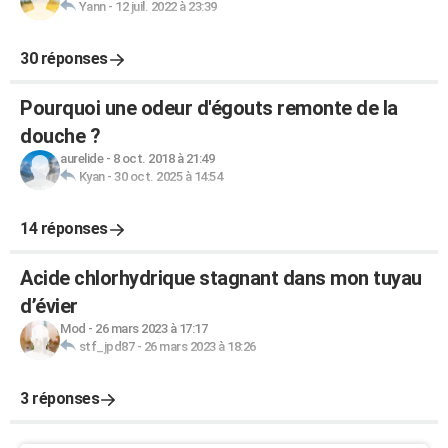
Yann
-
12 juil. 2022 à 23:39
30 réponses
Pourquoi une odeur d'égouts remonte de la
douche ?
aurelide
-
8 oct. 2018 à 21:49
Kyan
-
30 oct. 2025 à 14:54
14 réponses
Acide chlorhydrique stagnant dans mon tuyau
d’évier
Mod
-
26 mars 2023 à 17:17
stf_jpd87
-
26 mars 2023 à 18:26
3 réponses