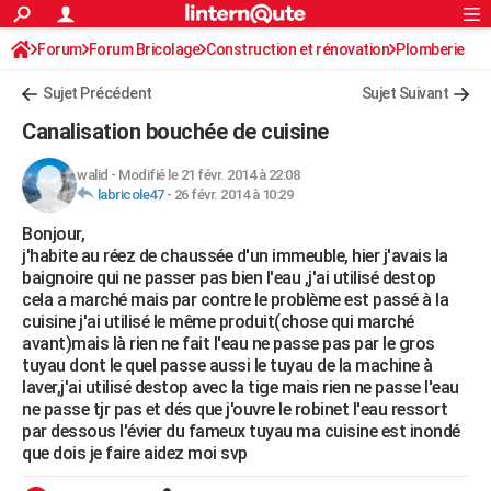
ACTUALITÉS
Forum
Forum Bricolage
Connexion
Construction et rénovation
S'inscrire
Plomberie
Rechercher
Société
Education
Villes
Politique
Faits Divers
Monde
+
SPORT
Sujet Précédent
Sujet Suivant
Football
Cyclisme
Forum
Coupe du monde 2026
Tennis
Rugby
CULTURE
Canalisation bouchée de cuisine
TNT
Cinéma
Musique
Programme TV
Streaming
Sorties cinéma
+
FINANCE
walid
-
Modifié le 21 févr. 2014 à 22:08
labricole47
-
26 févr. 2014 à 10:29
Impôts
Immobilier
Banque
Crédit
Retraite
Epargne
Risques naturels par ville
Assurance
AUTO
Bonjour,
Réserver un essai
Berlines
Forum auto
Essais
Citadines
SUV
+
HIGH-TECH
j'habite au réez de chaussée d'un immeuble, hier j'avais la
baignoire qui ne passer pas bien l'eau ,j'ai utilisé destop
Meilleur smartphone
Ordinateurs
Guide high-tech
Mobiles
Internet
Jeux vidéo
+
BRICOLAGE
cela a marché mais par contre le problème est passé à la
cuisine j'ai utilisé le même produit(chose qui marché
Aménagement intérieur
Cuisine
Jardinage
+
Forum
Extérieur
Salle de bains
Rangement
WEEK-END
avant)mais là rien ne fait l'eau ne passe pas par le gros
tuyau dont le quel passe aussi le tuyau de la machine à
Escapades
Expositions
Week-end nature
Guides de France
Patrimoine
Musées
+
LIFESTYLE
laver,j'ai utilisé destop avec la tige mais rien ne passe l'eau
ne passe tjr pas et dés que j'ouvre le robinet l'eau ressort
Bien-être
Mode
+
Art de vivre
Loisirs
Modes de vie
SANTE
par dessous l'évier du fameux tuyau ma cuisine est inondé
que dois je faire aidez moi svp
Guide de la santé
Médicaments
+
Alimentation
Maladies
Sommeil
VOYAGE