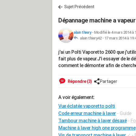
Sujet Précédent
Dépannage machine a vapeur
alain thiery
-
Modifié le 4 mars 2014 à 
alain thiery42 -
17 mars 2014 à 19:
j'ai un Polti Vaporetto 2600 que j'uti
fait plus de vapeur.J'i essayer de le d
comment le démonter afin de cherche
Répondre (3)
Partager
A voir également:
Vue éclatée vaporetto polti
Code erreur machine à laver
- Guide
Tambour machine à laver désaxé
-
Fo
Machine à laver high one programme
Vis de transport machine à laver
✓
-