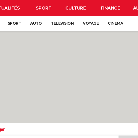
TUALITÉS
SPORT
CULTURE
FINANCE
A
SPORT
AUTO
TELEVISION
VOYAGE
CINEMA
ger