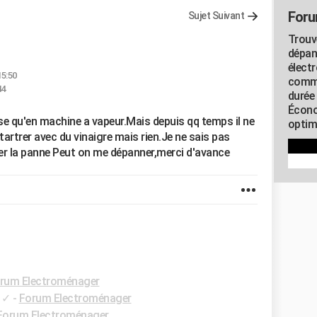
Foru
Sujet Suivant
Trouv
dépan
élect
15:50
commu
44
durée
Écono
lise qu'en machine a vapeur.Mais depuis qq temps il ne
optimi
étartrer avec du vinaigre mais rien.Je ne sais pas
r la panne Peut on me dépanner,merci d'avance
rum Electroménager
✓
-
Forum Electroménager
Forum Electroménager