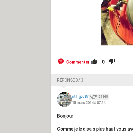
0
Commenter
RÉPONSE 3 / 3
stf_jpd87
29 968
15 mars 2014 à 07:24
Bonjour
Comme je le disais plus haut vous ave