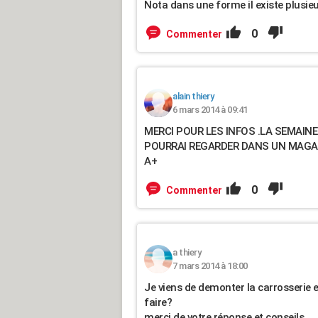
Nota dans une forme il existe plusie
0
Commenter
alain thiery
6 mars 2014 à 09:41
MERCI POUR LES INFOS .LA SEMAINE
POURRAI REGARDER DANS UN MAGAS
A+
0
Commenter
a thiery
7 mars 2014 à 18:00
Je viens de demonter la carrosserie 
faire?
merci de votre réponse et conseils