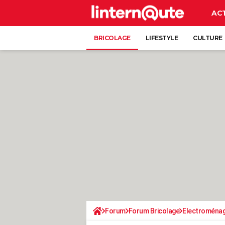
AC
BRICOLAGE
LIFESTYLE
CULTURE
Forum
Forum Bricolage
Electroména