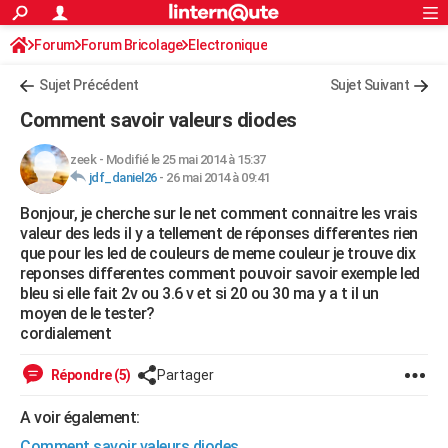
ACTUALITÉS
Forum
Forum Bricolage
Connexion
Electronique
S'inscrire
Rechercher
Société
Education
Villes
Politique
Faits Divers
Monde
+
SPORT
Sujet Précédent
Sujet Suivant
Football
Cyclisme
Forum
Coupe du monde 2026
Tennis
Rugby
CULTURE
Comment savoir valeurs diodes
TNT
Cinéma
Musique
Programme TV
Streaming
Sorties cinéma
+
FINANCE
zeek
-
Modifié le 25 mai 2014 à 15:37
jdf_daniel26
-
26 mai 2014 à 09:41
Impôts
Immobilier
Banque
Crédit
Retraite
Epargne
Risques naturels par ville
Assurance
AUTO
Bonjour, je cherche sur le net comment connaitre les vrais
Réserver un essai
Berlines
Forum auto
Essais
Citadines
SUV
+
HIGH-TECH
valeur des leds il y a tellement de réponses differentes rien
que pour les led de couleurs de meme couleur je trouve dix
Meilleur smartphone
Ordinateurs
Guide high-tech
Mobiles
Internet
Jeux vidéo
+
BRICOLAGE
reponses differentes comment pouvoir savoir exemple led
bleu si elle fait 2v ou 3.6 v et si 20 ou 30 ma y a t il un
Aménagement intérieur
Cuisine
Jardinage
+
Forum
Extérieur
Salle de bains
Rangement
WEEK-END
moyen de le tester?
cordialement
Escapades
Expositions
Week-end nature
Guides de France
Patrimoine
Musées
+
LIFESTYLE
Répondre (5)
Partager
Bien-être
Mode
+
Art de vivre
Loisirs
Modes de vie
SANTE
A voir également:
Guide de la santé
Médicaments
+
Alimentation
Maladies
Sommeil
VOYAGE
Comment savoir valeurs diodes