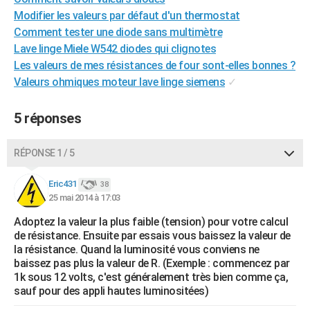
City break
Voyage de noces
Climat
Destinations
Voyage nature
Forum
+
Modifier les valeurs par défaut d'un thermostat
PHOTO
Comment tester une diode sans multimètre
GUIDES D'ACHAT
Lave linge Miele W542 diodes qui clignotes
Les valeurs de mes résistances de four sont-elles bonnes ?
BONS PLANS
Valeurs ohmiques moteur lave linge siemens
✓
CARTE DE VOEUX
5 réponses
Carte Bonne année
Carte Pâques
Carte de Noël
Carte Saint-Valentin
Carte d'anniversaire
DICTIONNAIRE
RÉPONSE 1 / 5
Biographies
Expressions
Dictionnaire
Citations
Proverbes
PROGRAMME TV
Eric431
COPAINS D'AVANT
38
25 mai 2014 à 17:03
Se connecter
Collèges
Universités
Service militaire
S'inscrire
Lycées
Primaires
Entreprises
Avis de recherche
AVIS DE DÉCÈS
Adoptez la valeur la plus faible (tension) pour votre calcul
de résistance. Ensuite par essais vous baissez la valeur de
FORUM
la résistance. Quand la luminosité vous conviens ne
baissez pas plus la valeur de R. (Exemple : commencez par
Lifestyle
Sport
Television
Cinema
Bricolage
Culture
Auto
Voyage
1k sous 12 volts, c'est généralement très bien comme ça,
sauf pour des appli hautes luminositées)