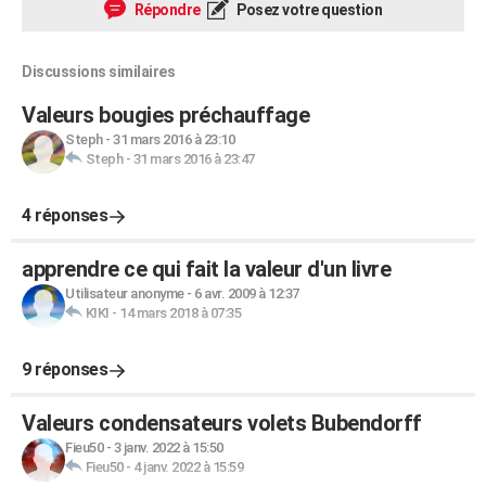
Répondre
Posez votre question
Discussions similaires
Valeurs bougies préchauffage
Steph
-
31 mars 2016 à 23:10
Steph
-
31 mars 2016 à 23:47
4 réponses
apprendre ce qui fait la valeur d'un livre
Utilisateur anonyme
-
6 avr. 2009 à 12:37
KIKI
-
14 mars 2018 à 07:35
9 réponses
Valeurs condensateurs volets Bubendorff
Fieu50
-
3 janv. 2022 à 15:50
Fieu50
-
4 janv. 2022 à 15:59