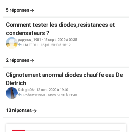
5 réponses
Comment tester les diodes,resistances et
condensateurs ?
papyrus_1981
-
15 sept. 2009 à 00:35
HAFEDH
-
15 juil. 2013 à 18:12
2 réponses
Clignotement anormal diodes chauffe eau De
Dietrich
Sabgib06
-
12 oct. 2020 à 19:40
Roberto1960
-
4 nov. 2020 à 11:40
13 réponses