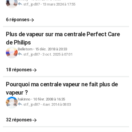
stf_jpd87
-
13 mars 2024 à 17:55
6 réponses
Plus de vapeur sur ma centrale Perfect Care
de Philips
Belletom
-
15 déc. 2018 à 20:33
stf_jpd87
-
3 oct. 2025 à 07:01
18 réponses
Pourquoi ma centrale vapeur ne fait plus de
vapeur ?
hakinno
-
10 févr. 2008 à 16:35
stf_jpd87
-
4 avr. 2014 à 08:03
32 réponses