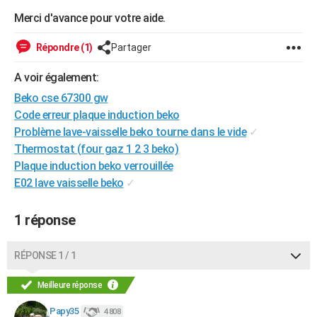
City break
Voyage de noces
Climat
Destinations
Voyage nature
Forum
+
Merci d'avance pour votre aide.
PHOTO
GUIDES D'ACHAT
Répondre (1)
Partager
BONS PLANS
A voir également:
Beko cse 67300 gw
CARTE DE VOEUX
Code erreur plaque induction beko
Carte Bonne année
Carte Pâques
Carte de Noël
Carte Saint-Valentin
Carte d'anniversaire
Problème lave-vaisselle beko tourne dans le vide
✓
DICTIONNAIRE
Thermostat (four gaz 1 2 3 beko)
Biographies
Expressions
Dictionnaire
Citations
Proverbes
PROGRAMME TV
Plaque induction beko verrouillée
E02 lave vaisselle beko
✓
COPAINS D'AVANT
Se connecter
Collèges
Universités
Service militaire
S'inscrire
Lycées
Primaires
Entreprises
Avis de recherche
1 réponse
AVIS DE DÉCÈS
FORUM
RÉPONSE 1 / 1
Lifestyle
Sport
Television
Cinema
Bricolage
Culture
Auto
Voyage
Meilleure réponse
Papy35
4 808