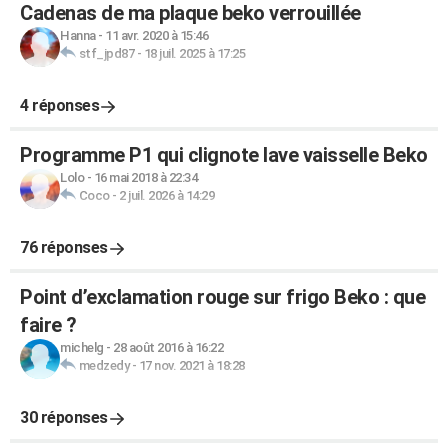
Cadenas de ma plaque beko verrouillée
Hanna
-
11 avr. 2020 à 15:46
stf_jpd87
-
18 juil. 2025 à 17:25
4 réponses
Programme P1 qui clignote lave vaisselle Beko
Lolo
-
16 mai 2018 à 22:34
Coco
-
2 juil. 2026 à 14:29
76 réponses
Point d’exclamation rouge sur frigo Beko : que
faire ?
michelg
-
28 août 2016 à 16:22
medzedy
-
17 nov. 2021 à 18:28
30 réponses