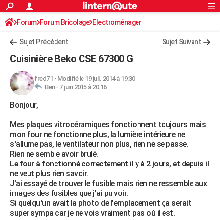
ACTUALITÉS
Forum
Forum Bricolage
Connexion
Electroménager
S'inscrire
Rechercher
Société
Education
Villes
Politique
Faits Divers
Monde
+
SPORT
Sujet Précédent
Sujet Suivant
Football
Cyclisme
Forum
Coupe du monde 2026
Tennis
Rugby
CULTURE
Cuisinière Beko CSE 67300 G
TNT
Cinéma
Musique
Programme TV
Streaming
Sorties cinéma
+
FINANCE
fred71
-
Modifié le 19 juil. 2014 à 19:30
Ben -
7 juin 2015 à 20:16
Impôts
Immobilier
Banque
Crédit
Retraite
Epargne
Risques naturels par ville
Assurance
AUTO
Bonjour,
Réserver un essai
Berlines
Forum auto
Essais
Citadines
SUV
+
HIGH-TECH
Mes plaques vitrocéramiques fonctionnent toujours mais
Meilleur smartphone
Ordinateurs
Guide high-tech
Mobiles
Internet
Jeux vidéo
+
BRICOLAGE
mon four ne fonctionne plus, la lumière intérieure ne
s'allume pas, le ventilateur non plus, rien ne se passe.
Aménagement intérieur
Cuisine
Jardinage
+
Forum
Extérieur
Salle de bains
Rangement
WEEK-END
Rien ne semble avoir brulé.
Le four à fonctionné correctement il y à 2 jours, et depuis il
Escapades
Expositions
Week-end nature
Guides de France
Patrimoine
Musées
+
LIFESTYLE
ne veut plus rien savoir.
J'ai essayé de trouver le fusible mais rien ne ressemble aux
Bien-être
Mode
+
Art de vivre
Loisirs
Modes de vie
SANTE
images des fusibles que j'ai pu voir.
Si quelqu'un avait la photo de l'emplacement ça serait
Guide de la santé
Médicaments
+
Alimentation
Maladies
Sommeil
VOYAGE
super sympa car je ne vois vraiment pas où il est.