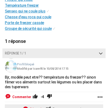
City break
Voyage de noces
Climat
Destinations
Voyage nature
Forum
+
Température freezer
PHOTO
Senseo qui ne coule plus
✓
GUIDES D'ACHAT
Chasse d'eau roca qui coule
Porte de freezer cassée
BONS PLANS
Groupe de sécurité qui coule
✓
CARTE DE VOEUX
1 réponse
Carte Bonne année
Carte Pâques
Carte de Noël
Carte Saint-Valentin
Carte d'anniversaire
DICTIONNAIRE
RÉPONSE 1 / 1
Biographies
Expressions
Dictionnaire
Citations
Proverbes
PROGRAMME TV
COPAINS D'AVANT
Profil bloqué
Modifié par Icare95 le 10/08/2014 17:15
Se connecter
Collèges
Universités
Service militaire
S'inscrire
Lycées
Primaires
Entreprises
Avis de recherche
AVIS DE DÉCÈS
Bjr, modèle peut etre?? température du freezer?? sinon
filmer vos aliments surtout les légumes ou les placer dans
FORUM
des tuperwars
Lifestyle
Sport
Television
Cinema
Bricolage
Culture
Auto
Voyage
-4
Commenter