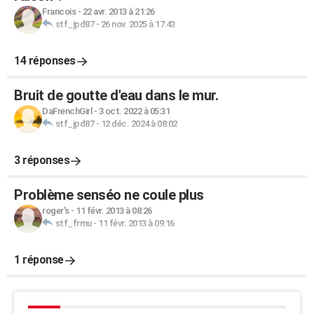
Francois
-
22 avr. 2013 à 21:26
stf_jpd87
-
26 nov. 2025 à 17:43
14 réponses
Bruit de goutte d'eau dans le mur.
DaFrenchGirl
-
3 oct. 2022 à 05:31
stf_jpd87
-
12 déc. 2024 à 08:02
3 réponses
Problème senséo ne coule plus
roger's
-
11 févr. 2013 à 08:26
stf_frmu
-
11 févr. 2013 à 09:16
1 réponse