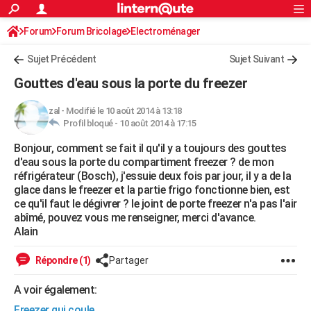
ACTUALITÉS
Forum
Forum Bricolage
Connexion
Electroménager
S'inscrire
Rechercher
Société
Education
Villes
Politique
Faits Divers
Monde
+
SPORT
Sujet Précédent
Sujet Suivant
Football
Cyclisme
Forum
Coupe du monde 2026
Tennis
Rugby
CULTURE
Gouttes d'eau sous la porte du freezer
TNT
Cinéma
Musique
Programme TV
Streaming
Sorties cinéma
+
FINANCE
zal
-
Modifié le 10 août 2014 à 13:18
Profil bloqué -
10 août 2014 à 17:15
Impôts
Immobilier
Banque
Crédit
Retraite
Epargne
Risques naturels par ville
Assurance
AUTO
Bonjour, comment se fait il qu'il y a toujours des gouttes
Réserver un essai
Berlines
Forum auto
Essais
Citadines
SUV
+
HIGH-TECH
d'eau sous la porte du compartiment freezer ? de mon
réfrigérateur (Bosch), j'essuie deux fois par jour, il y a de la
Meilleur smartphone
Ordinateurs
Guide high-tech
Mobiles
Internet
Jeux vidéo
+
BRICOLAGE
glace dans le freezer et la partie frigo fonctionne bien, est
ce qu'il faut le dégivrer ? le joint de porte freezer n'a pas l'air
Aménagement intérieur
Cuisine
Jardinage
+
Forum
Extérieur
Salle de bains
Rangement
WEEK-END
abîmé, pouvez vous me renseigner, merci d'avance.
Alain
Escapades
Expositions
Week-end nature
Guides de France
Patrimoine
Musées
+
LIFESTYLE
Répondre (1)
Partager
Bien-être
Mode
+
Art de vivre
Loisirs
Modes de vie
SANTE
A voir également:
Guide de la santé
Médicaments
+
Alimentation
Maladies
Sommeil
VOYAGE
Freezer qui coule