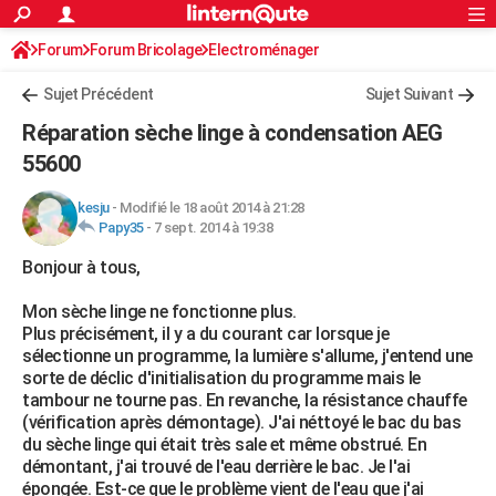
ACTUALITÉS
Forum
Forum Bricolage
Connexion
Electroménager
S'inscrire
Rechercher
Société
Education
Villes
Politique
Faits Divers
Monde
+
SPORT
Sujet Précédent
Sujet Suivant
Football
Cyclisme
Forum
Coupe du monde 2026
Tennis
Rugby
CULTURE
Réparation sèche linge à condensation AEG
TNT
Cinéma
Musique
Programme TV
Streaming
Sorties cinéma
+
55600
FINANCE
Impôts
Immobilier
Banque
Crédit
Retraite
Epargne
Risques naturels par ville
Assurance
AUTO
kesju
-
Modifié le 18 août 2014 à 21:28
Papy35
-
7 sept. 2014 à 19:38
Réserver un essai
Berlines
Forum auto
Essais
Citadines
SUV
+
HIGH-TECH
Bonjour à tous,
Meilleur smartphone
Ordinateurs
Guide high-tech
Mobiles
Internet
Jeux vidéo
+
BRICOLAGE
Mon sèche linge ne fonctionne plus.
Plus précisément, il y a du courant car lorsque je
Aménagement intérieur
Cuisine
Jardinage
+
Forum
Extérieur
Salle de bains
Rangement
WEEK-END
sélectionne un programme, la lumière s'allume, j'entend une
sorte de déclic d'initialisation du programme mais le
Escapades
Expositions
Week-end nature
Guides de France
Patrimoine
Musées
+
LIFESTYLE
tambour ne tourne pas. En revanche, la résistance chauffe
(vérification après démontage). J'ai néttoyé le bac du bas
Bien-être
Mode
+
Art de vivre
Loisirs
Modes de vie
SANTE
du sèche linge qui était très sale et même obstrué. En
démontant, j'ai trouvé de l'eau derrière le bac. Je l'ai
Guide de la santé
Médicaments
+
Alimentation
Maladies
Sommeil
VOYAGE
épongée. Est-ce que le problème vient de l'eau que j'ai