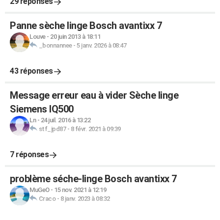
29 réponses
Panne sèche linge Bosch avantixx 7
Louve
-
20 juin 2013 à 18:11
_bonnannee
-
5 janv. 2026 à 08:47
43 réponses
Message erreur eau à vider Sèche linge
Siemens IQ500
Ln
-
24 juil. 2016 à 13:22
stf_jpd87
-
8 févr. 2021 à 09:39
7 réponses
problème séche-linge Bosch avantixx 7
MuGeO
-
15 nov. 2021 à 12:19
Craco
-
8 janv. 2023 à 08:32