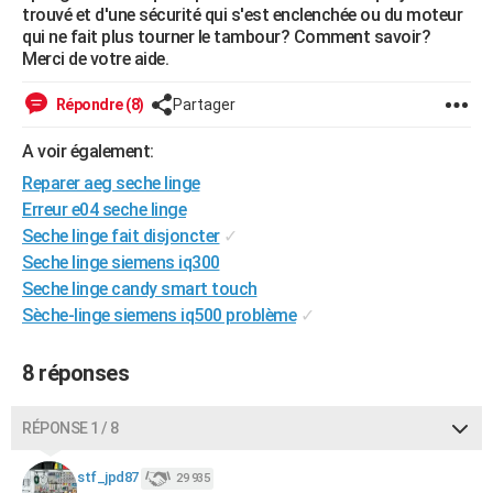
trouvé et d'une sécurité qui s'est enclenchée ou du moteur
City break
Voyage de noces
Climat
Destinations
Voyage nature
Forum
+
PHOTO
qui ne fait plus tourner le tambour? Comment savoir?
Merci de votre aide.
GUIDES D'ACHAT
Répondre (8)
Partager
BONS PLANS
A voir également:
CARTE DE VOEUX
Reparer aeg seche linge
Carte Bonne année
Carte Pâques
Carte de Noël
Carte Saint-Valentin
Carte d'anniversaire
DICTIONNAIRE
Erreur e04 seche linge
Seche linge fait disjoncter
✓
Biographies
Expressions
Dictionnaire
Citations
Proverbes
PROGRAMME TV
Seche linge siemens iq300
Seche linge candy smart touch
COPAINS D'AVANT
Sèche-linge siemens iq500 problème
✓
Se connecter
Collèges
Universités
Service militaire
S'inscrire
Lycées
Primaires
Entreprises
Avis de recherche
AVIS DE DÉCÈS
8 réponses
FORUM
Lifestyle
Sport
Television
Cinema
Bricolage
Culture
Auto
Voyage
RÉPONSE 1 / 8
stf_jpd87
29 935