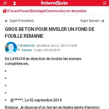
ACTUALITÉS
Forum
Forum Bricolage
Connexion
Construction et rénovation
S'inscrire
Rechercher
Société
Education
Villes
Politique
Faits Divers
Monde
+
SPORT
Sujet Précédent
Sujet Suivant
Football
Cyclisme
Forum
Coupe du monde 2026
Tennis
Rugby
CULTURE
GROS BETON POUR NIVELER UN FOND DE
TNT
Cinéma
Musique
Programme TV
Streaming
Sorties cinéma
+
FOUILLE REMANIE
FINANCE
Impôts
Immobilier
Banque
Crédit
Retraite
Epargne
Risques naturels par ville
Assurance
AUTO
TOUAREGUE
-
Modifié le 16 oct. 2017 à 10:35
Dannan
-
2 sept. 2014 à 23:41
Réserver un essai
Berlines
Forum auto
Essais
Citadines
SUV
+
HIGH-TECH
De LAYACHI en direction de toutes les bonnes
compétences,
Meilleur smartphone
Ordinateurs
Guide high-tech
Mobiles
Internet
Jeux vidéo
+
BRICOLAGE
Aménagement intérieur
Cuisine
Jardinage
+
Forum
Extérieur
Salle de bains
Rangement
WEEK-END
Escapades
Expositions
Week-end nature
Guides de France
Patrimoine
Musées
+
LIFESTYLE
Bien-être
Mode
+
Art de vivre
Loisirs
Modes de vie
SANTE
@*****, Le 02 septembre 2014
Guide de la santé
Médicaments
+
Alimentation
Maladies
Sommeil
VOYAGE
Bonjour, Je dispose d'un terrain en légère pente d'environ