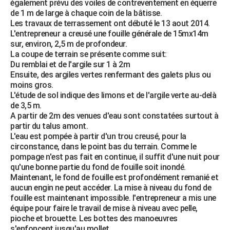
également prévu des voiles de contreventement en équerre
de 1 m de large à chaque coin de la bâtisse.
Les travaux de terrassement ont débuté le 13 aout 2014.
L'entrepreneur a creusé une fouille générale de 15mx14m
sur, environ, 2,5 m de profondeur.
La coupe de terrain se présente comme suit:
Du remblai et de l'argile sur 1 à 2m
Ensuite, des argiles vertes renfermant des galets plus ou
moins gros.
L'étude de sol indique des limons et de l'argile verte au-delà
de 3,5 m.
A partir de 2m des venues d'eau sont constatées surtout à
partir du talus amont.
L'eau est pompée à partir d'un trou creusé, pour la
circonstance, dans le point bas du terrain. Comme le
pompage n'est pas fait en continue, il suffit d'une nuit pour
qu'une bonne partie du fond de fouille soit inondé.
Maintenant, le fond de fouille est profondément remanié et
aucun engin ne peut accéder. La mise à niveau du fond de
fouille est maintenant impossible. l'entrepreneur a mis une
équipe pour faire le travail de mise à niveau avec pelle,
pioche et brouette. Les bottes des manoeuvres
s'enfoncent jusqu'au mollet.