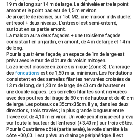
19 m de long sur 14 m de large. La dénivelée entre le point
City break
Voyage de noces
Climat
Destinations
Voyage nature
Forum
+
PHOTO
amont et le point bas est de 1,5 m environ.
Je projette de réaliser, sur 150 M2, une maison individuelle:
GUIDES D'ACHAT
entresol + deux niveaux. L'entresol est semi-enterré,
surtout en sa partie amont.
BONS PLANS
La maison aura deux façades + une troisième façade
consistant en un jardin, en amont, de 4 m de large et 14 m
CARTE DE VOEUX
de long.
Pour la quatrième façade, un espace de 1m de large est
Carte Bonne année
Carte Pâques
Carte de Noël
Carte Saint-Valentin
Carte d'anniversaire
DICTIONNAIRE
prévu avec le mur de clôture du voisin mitoyen.
La zone est classée en zone sismique (Zone 3). L'ancrage
Biographies
Expressions
Dictionnaire
Citations
Proverbes
PROGRAMME TV
des
fondations
est de 1,60 m au minimum. Les fondations
consistent en des semelles filantes nervurées croisées de
COPAINS D'AVANT
13 m de long, de 1,20 m de large, de 40 cm de hauteur et
une double nappes. Les semelles filantes sont nervurées
Se connecter
Collèges
Universités
Service militaire
S'inscrire
Lycées
Primaires
Entreprises
Avis de recherche
AVIS DE DÉCÈS
avec des poutres de libage de 80 cm de hauteur et de 40 cm
de large. Les poteaux de 35cmx35cm. Il y a, dans les deux
FORUM
directions, trois travées ; la plus grande longueur entre
travée est de 4,10 m environ. Un voile périphérique est prévu
Lifestyle
Sport
Television
Cinema
Bricolage
Culture
Auto
Voyage
sur toute la hauteur de l'entresol (+3,40 m) sur trois côtés.
Pour le Quatrième côté (partie avale), le voile s'arrête à la
côte +00,00. Il est prévu un drainage périphérique. Il est