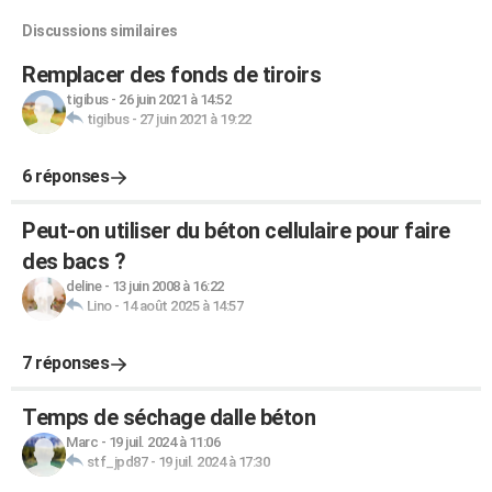
Discussions similaires
Remplacer des fonds de tiroirs
tigibus
-
26 juin 2021 à 14:52
tigibus
-
27 juin 2021 à 19:22
6 réponses
Peut-on utiliser du béton cellulaire pour faire
des bacs ?
deline
-
13 juin 2008 à 16:22
Lino
-
14 août 2025 à 14:57
7 réponses
Temps de séchage dalle béton
Marc
-
19 juil. 2024 à 11:06
stf_jpd87
-
19 juil. 2024 à 17:30