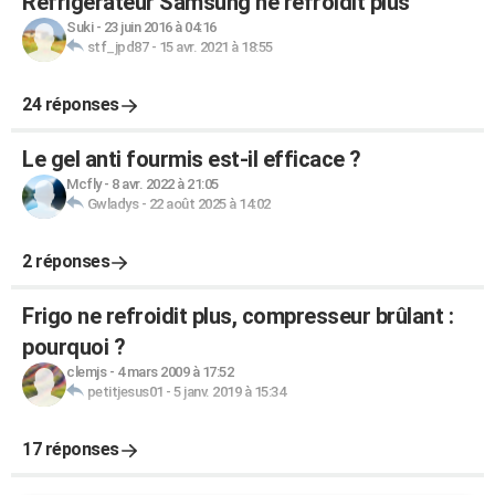
Réfrigérateur Samsung ne refroidit plus
Suki
-
23 juin 2016 à 04:16
stf_jpd87
-
15 avr. 2021 à 18:55
24 réponses
Le gel anti fourmis est-il efficace ?
Mcfly
-
8 avr. 2022 à 21:05
Gwladys
-
22 août 2025 à 14:02
2 réponses
Frigo ne refroidit plus, compresseur brûlant :
pourquoi ?
clemjs
-
4 mars 2009 à 17:52
petitjesus01
-
5 janv. 2019 à 15:34
17 réponses