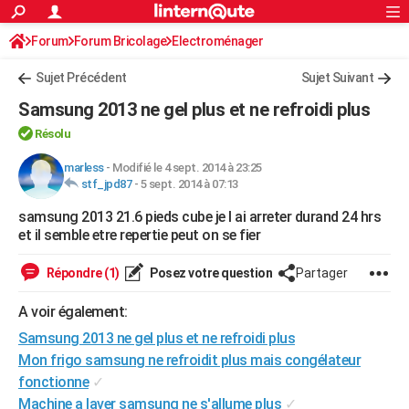
ACTUALITÉS
Forum
Forum Bricolage
Connexion
Electroménager
S'inscrire
Rechercher
Société
Education
Villes
Politique
Faits Divers
Monde
+
SPORT
Sujet Précédent
Sujet Suivant
Football
Cyclisme
Forum
Coupe du monde 2026
Tennis
Rugby
CULTURE
Samsung 2013 ne gel plus et ne refroidi plus
TNT
Cinéma
Musique
Programme TV
Streaming
Sorties cinéma
+
FINANCE
Résolu
Impôts
Immobilier
Banque
Crédit
Retraite
Epargne
Risques naturels par ville
Assurance
marless
-
Modifié le 4 sept. 2014 à 23:25
AUTO
stf_jpd87
-
5 sept. 2014 à 07:13
Réserver un essai
Berlines
Forum auto
Essais
Citadines
SUV
+
HIGH-TECH
samsung 2013 21.6 pieds cube je l ai arreter durand 24 hrs
et il semble etre repertie peut on se fier
Meilleur smartphone
Ordinateurs
Guide high-tech
Mobiles
Internet
Jeux vidéo
+
BRICOLAGE
Répondre (1)
Posez votre question
Partager
Aménagement intérieur
Cuisine
Jardinage
+
Forum
Extérieur
Salle de bains
Rangement
WEEK-END
A voir également:
Escapades
Expositions
Week-end nature
Guides de France
Patrimoine
Musées
+
LIFESTYLE
Samsung 2013 ne gel plus et ne refroidi plus
Bien-être
Mode
+
Art de vivre
Loisirs
Modes de vie
SANTE
Mon frigo samsung ne refroidit plus mais congélateur
fonctionne
✓
Guide de la santé
Médicaments
+
Alimentation
Maladies
Sommeil
VOYAGE
Machine a laver samsung ne s'allume plus
✓