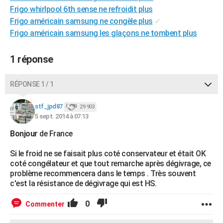
Frigo whirlpool 6th sense ne refroidit plus
City break
Voyage de noces
Climat
Destinations
Voyage nature
Forum
+
PHOTO
Frigo américain samsung ne congèle plus
✓
GUIDES D'ACHAT
Frigo américain samsung les glaçons ne tombent plus
BONS PLANS
1 réponse
CARTE DE VOEUX
RÉPONSE 1 / 1
Carte Bonne année
Carte Pâques
Carte de Noël
Carte Saint-Valentin
Carte d'anniversaire
DICTIONNAIRE
stf_jpd87
29 903
Biographies
Expressions
Dictionnaire
Citations
Proverbes
PROGRAMME TV
5 sept. 2014 à 07:13
COPAINS D'AVANT
Bonjour
de France
Se connecter
Collèges
Universités
Service militaire
S'inscrire
Lycées
Primaires
Entreprises
Avis de recherche
Si le froid ne se faisait plus coté conservateur et était OK
AVIS DE DÉCÈS
coté congélateur et que tout remarche après dégivrage, ce
problème recommencera dans le temps . Très souvent
FORUM
c'est la résistance de dégivrage qui est HS.
Lifestyle
Sport
Television
Cinema
Bricolage
Culture
Auto
Voyage
0
Commenter