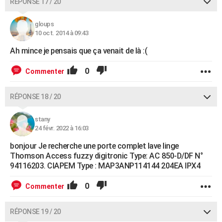
RÉPONSE 17 / 20
gloups
10 oct. 2014 à 09:43
Ah mince je pensais que ça venait de là :(
0
Commenter
RÉPONSE 18 / 20
stany
24 févr. 2022 à 16:03
bonjour Je recherche une porte complet lave linge
Thomson Access fuzzy digitronic Type: AC 850-D/DF N°
94116203. CIAPEM Type : MAP3ANP114144 204EA IPX4
0
Commenter
RÉPONSE 19 / 20