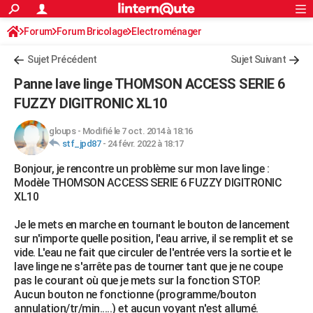
ACTUALITÉS
Forum
Forum Bricolage
Connexion
Electroménager
S'inscrire
Rechercher
Société
Education
Villes
Politique
Faits Divers
Monde
+
SPORT
Sujet Précédent
Sujet Suivant
Football
Cyclisme
Forum
Coupe du monde 2026
Tennis
Rugby
CULTURE
Panne lave linge THOMSON ACCESS SERIE 6
TNT
Cinéma
Musique
Programme TV
Streaming
Sorties cinéma
+
FUZZY DIGITRONIC XL10
FINANCE
Impôts
Immobilier
Banque
Crédit
Retraite
Epargne
Risques naturels par ville
Assurance
AUTO
gloups
-
Modifié le 7 oct. 2014 à 18:16
stf_jpd87
-
24 févr. 2022 à 18:17
Réserver un essai
Berlines
Forum auto
Essais
Citadines
SUV
+
HIGH-TECH
Bonjour, je rencontre un problème sur mon lave linge :
Modèle THOMSON ACCESS SERIE 6 FUZZY DIGITRONIC
Meilleur smartphone
Ordinateurs
Guide high-tech
Mobiles
Internet
Jeux vidéo
+
BRICOLAGE
XL10
Aménagement intérieur
Cuisine
Jardinage
+
Forum
Extérieur
Salle de bains
Rangement
WEEK-END
Je le mets en marche en tournant le bouton de lancement
sur n'importe quelle position, l'eau arrive, il se remplit et se
Escapades
Expositions
Week-end nature
Guides de France
Patrimoine
Musées
+
LIFESTYLE
vide. L'eau ne fait que circuler de l'entrée vers la sortie et le
lave linge ne s'arrête pas de tourner tant que je ne coupe
Bien-être
Mode
+
Art de vivre
Loisirs
Modes de vie
SANTE
pas le courant où que je mets sur la fonction STOP.
Aucun bouton ne fonctionne (programme/bouton
Guide de la santé
Médicaments
+
Alimentation
Maladies
Sommeil
VOYAGE
annulation/tr/min.....) et aucun voyant n'est allumé.