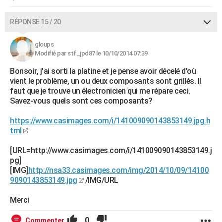
RÉPONSE 15 / 20
gloups
Modifié par stf_jpd87 le 10/10/2014 07:39
Bonsoir, j'ai sorti la platine et je pense avoir décelé d'où
vient le problème, un ou deux composants sont grillés. Il
faut que je trouve un électronicien qui me répare ceci.
Savez-vous quels sont ces composants?
https://www.casimages.com/i/141009090143853149.jpg.h
tml
[URL=http://www.casimages.com/i/141009090143853149.j
pg]
[IMG]
http://nsa33.casimages.com/img/2014/10/09/14100
9090143853149.jpg
/IMG/URL
Merci
0
Commenter