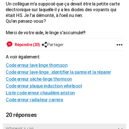
Un collègue m'a supposé que ça devait être la petite carte
City break
Voyage de noces
Climat
Destinations
Voyage nature
Forum
+
PHOTO
électronique sur laquelle il y a les diodes des voyants qui
était HS. Je l'ai démonté, à l'oeil nu rien.
GUIDES D'ACHAT
Qu'en pensez-vous?
BONS PLANS
Merci de votre aide, le linge s'accumule!!!
CARTE DE VOEUX
Répondre (20)
Partager
Carte Bonne année
Carte Pâques
Carte de Noël
Carte Saint-Valentin
Carte d'anniversaire
DICTIONNAIRE
A voir également:
Biographies
Expressions
Dictionnaire
Citations
Proverbes
Code erreur lave linge thomson
PROGRAMME TV
Code erreur lave-linge : identifier la panne et la réparer
COPAINS D'AVANT
Code erreur sèche-linge thomson
Code erreur plaque induction whirlpool
Se connecter
Collèges
Universités
Service militaire
S'inscrire
Lycées
Primaires
Entreprises
Avis de recherche
AVIS DE DÉCÈS
Liste code erreur chaudière ariston
Code erreur radiateur carrera
FORUM
Lifestyle
Sport
Television
Cinema
Bricolage
Culture
Auto
Voyage
20 réponses