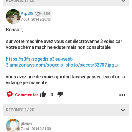
RÉPONSE 1 / 20
Papy35
4 805
7 oct. 2014 à 20:13
Bonsoir,
sur votre machine avez vous cet électrovanne 3 voies car
votre schéma machine existe mais non consultable.
https://s3fs-sogedis.s3.eu-west-
3.amazonaws.com/sogedis_photo/pieces/32707.jpg
vous avez une des voies qui doit laisser passer l'eau d'ou la
vidange permanente
0
Commenter
RÉPONSE 2 / 20
gloups
7 oct. 2014 à 21:30