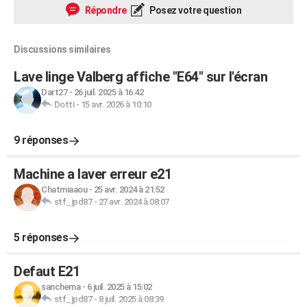
Répondre
Posez votre question
Discussions similaires
Lave linge Valberg affiche "E64" sur l'écran
Dart27
-
26 juil. 2025 à 16:42
Dotti
-
15 avr. 2026 à 10:10
9 réponses
Machine a laver erreur e21
Chatmiaaou
-
25 avr. 2024 à 21:52
stf_jpd87
-
27 avr. 2024 à 08:07
5 réponses
Defaut E21
sanchema
-
6 juil. 2025 à 15:02
stf_jpd87
-
8 juil. 2025 à 08:39