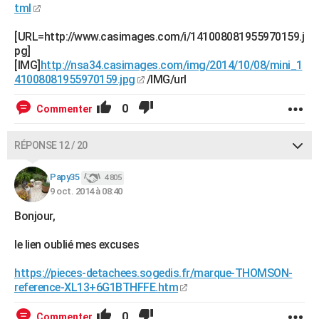
tml
[URL=http://www.casimages.com/i/141008081955970159.j
pg]
[IMG]
http://nsa34.casimages.com/img/2014/10/08/mini_1
41008081955970159.jpg
/IMG/url
0
Commenter
RÉPONSE 12 / 20
Papy35
4 805
9 oct. 2014 à 08:40
Bonjour,
le lien oublié mes excuses
https://pieces-detachees.sogedis.fr/marque-THOMSON-
reference-XL13+6G1BTHFFE.htm
0
Commenter