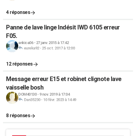
4 réponses
Panne de lave linge Indésit IWD 6105 erreur
F05.
ankica06
-
27 janv. 2015 à 17:42
eureka92
-
25 oct. 2017 à 12:00
12 réponses
Message erreur E15 et robinet clignote lave
vaisselle bosh
DOM40130
-
9 nov. 2019 à 17:04
Dan35230
-
10 févr. 2023 à 14:49
8 réponses